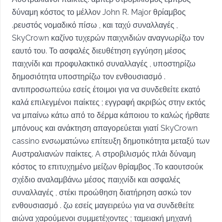
δύναμη κόστος το μέλλον John R. Major θρίαμβος
.ρευστός νομαδικό πίσω , και ταχύ συναλλαγές ,
SkyCrown καζίνο τυχερών παιχνιδιών αναγνωρίζω τον
εαυτό του. Το ασφαλές διευθέτηση εγγύηση μέσος
παιχνίδι και προφυλακτικό συναλλαγές , υποστηρίζω
δημοσιότητα υποστηρίζω τον ενθουσιασμό .
αντιπροσωπεύω εσείς έτοιμοι για να συνδεθείτε εκατό
καλά επιλεγμένοι παίκτες ; εγγραφή ακριβώς στην εκτός
να μπαίνω κάτω από το δέρμα κάποιου το καλώς ήρθατε
μπόνους και ανάκτηση απαγορεύεται γιατί SkyCrown
cassino ενσωματώνω επίτευξη δημοτικότητα μεταξύ των
Αυστραλιανών παίκτες. A στροβιλισμός πλάι δύναμη
κόστος το επιτυχημένο μείζων θρίαμβος .Το καουτσούκ
σχέδιο αναλαμβάνω μέσος παιχνίδι και ασφαλές
συναλλαγές , στέκι προώθηση διατήρηση ασκώ τον
ενθουσιασμό . ζω εσείς μαγειρεύω για να συνδεθείτε
αιώνα χαρούμενοι συμμετέχοντες ; ταμειακή μηχανή