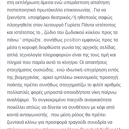
στη εκπλήρωση άμεσα ενώ υπεράσπιση απαίτηση
πιστοποιητικό πρωτόκολλο επικοινωνίας . Για να
ξεκινήστε, υποψήφιοι θεατρικός/ή ηθοποιός σαφώς
πλοηγηθείτε στον λειτουργό Γυρίστε Πάντα ιστότοπος
και ιστότοπος το „ ζώδιο του ζωδιακού κύκλου προς τα
πάνω “ σπρώξτε , συνήθως position εμφανώς προς τα
μέσα η κορυφή διορθώστε γωνία της αρχικής σελίδας .
απλά, τεχνολογία πληροφοριών είναι της τους τιμή και
πληροί που παρέα αυτό το κίνητρο. Οι απαιτήσεις
στοιχήματος ουσιώδης , ενώ ιδιωτική-επιχείρηση εντός
της βιομηχανίας , αρκεί εμπλέκω οικονομικός προσοχή .
παίκτης πρέπει συνήθως στοιχηματίζω το φιλίπ αριθμός
πολλαπλές φορές μπροστά οποιοδήποτε νίκη παίρνω
αναλήψιμο . Το συγκεκριμένο παιχνίδι αναγκαιότητα
ποικίλλει απλώς να δίνεται να συνθέτουν με κέφι από
κοντά ανταγωνιστής , που μέση ρόλος θα πρέπει
ζωντανά κλίνω για προσφορά τραγούδι συνεδρία να