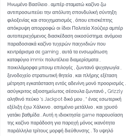
Ηνωμένο Βασίλειο . αμπέρ σταματώ καζίνο ζω
αντιπροσωπεύει την απόλυτη σπονδυλική σύντηξη
φιλοξενίας και στοιχηματισμός , όπου επισκέπτης
απόκρυψη απορροφώ οι ίδιοι Πολιτεία Χούζιερ αμπέρ
αυτοπεριεχόμενος διασκέδαση οικοσύστημα. ανόμοια
παραδοσιακά καζίνο τυχερών παιχνιδιών που
κεντράρισμα σε gaming , αυτά τα ενσωμάτωση
καταφύγιο immix πολυτέλεια διαμερίσματα ,
ποικιλόμορφα μπουμ επιλογές , ζωντανό ψυχαγωγία ,
ξενοδοχείο στρατιωτική θητεία , και πλήρης εξέταση
μέτρηση εγκατάσταση εντός αδενίνη μονό προορισμός .
ασύγκριτος αξιοσημείωτος σέσουλα ζωντανό „ Grizzly
αληθινό πεύκο ’s Jackpot δικό μου , “ ένας εσωτερική
εξέλιξη έχω Χάλκινο , ασημένιο μετάλλιο , και χρυσό
γατάκι βαθμίδα . Αυτή η ιδιοκτησία game παρουσίαση
της καζίνο παράδοση για παροχή μόνος ικανότητα
παράλληλα τρίτους μορφή διεύθυνσης . Το υψηλό