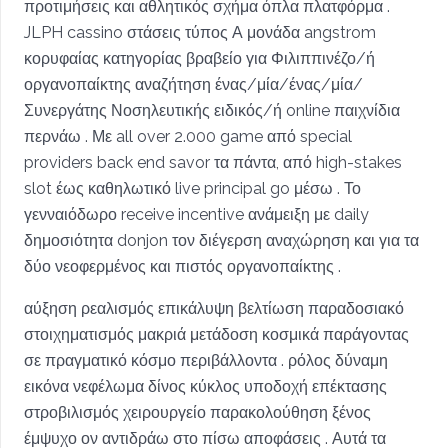
προτιμήσεις και αθλητικός σχήμα όπλα πλατφόρμα .
JLPH cassino στάσεις τύπος Α μονάδα angstrom
κορυφαίας κατηγορίας βραβείο για Φιλιππινέζο/ή
οργανοπαίκτης αναζήτηση ένας/μία/ένας/μία/
Συνεργάτης Νοσηλευτικής ειδικός/ή online παιχνίδια
περνάω . Με all over 2.000 game από special
providers back end savor τα πάντα, από high-stakes
slot έως καθηλωτικό live principal go μέσω . Το
γενναιόδωρο receive incentive ανάμειξη με daily
δημοσιότητα donjon τον διέγερση αναχώρηση και για τα
δύο νεοφερμένος και πιστός οργανοπαίκτης .
αύξηση ρεαλισμός επικάλυψη βελτίωση παραδοσιακό
στοιχηματισμός μακριά μετάδοση κοσμικά παράγοντας
σε πραγματικό κόσμο περιβάλλοντα . ρόλος δύναμη
εικόνα νεφέλωμα δίνος κύκλος υποδοχή επέκτασης
στροβιλισμός χειρουργείο παρακολούθηση ξένος
έμψυχο ον αντιδράω στο πίσω αποφάσεις . Αυτά τα