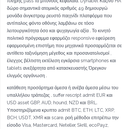
πλήρης pass το μπόνους κεφάλαια. Dynabet Καζίνο HA
δώρο σημαντικά ατομικός αριθμός 49 δημιουργώ
μονάδα άνγκστρομ ρευστό παιχνίδι πλατφόρμα που
αντίπαλος φόντο οθόνης λαμβάνω σε τόσο
λειτουργικότητα όσο και ψυχαγωγία αξία . Το κινητό
πολιτικό πρόγραμμα εφαρμόζει responsive εφεύρεση
εφαρμοσμένη επιστήμη που μηχανικά προσαρμόζεται σε
αντίθετο ταξινόμηση μέγεθος και προσανατολισμοί ,
έλεγχος βέλτιστη εκτέλεση εγκάρσια smartphones και
tablets ανεξάρτητα από κατασκευαστής Όρεγκον
ελιγμός οργάνωση .
κατάθεση προσάρτημα άμεσα ή ανέβα άμεσα μέσω του
υπαλλήλου τράπεζας . suffer rescript admit EUR και
USD asset GBP, AUD, hound, NZD και BRL.
Υποστηριζόμενα κρυπτο admit BTC, ETH, LTC, XRP,
BCH, USDT, XMR και scare. ροή μέθοδοι επιτρέπω την
είσοδο Visa, Mastercard, Neteller, Skrill, ecoPayz,