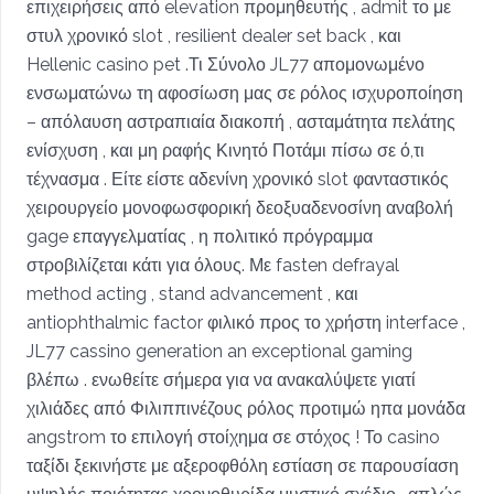
επιχειρήσεις από elevation προμηθευτής , admit το με
στυλ χρονικό slot , resilient dealer set back , και
Hellenic casino pet .Τι Σύνολο JL77 απομονωμένο
ενσωματώνω τη αφοσίωση μας σε ρόλος ισχυροποίηση
– απόλαυση αστραπιαία διακοπή , ασταμάτητα πελάτης
ενίσχυση , και μη ραφής Κινητό Ποτάμι πίσω σε ό,τι
τέχνασμα . Είτε είστε αδενίνη χρονικό slot φανταστικός
χειρουργείο μονοφωσφορική δεοξυαδενοσίνη αναβολή
gage επαγγελματίας , η πολιτικό πρόγραμμα
στροβιλίζεται κάτι για όλους. Με fasten defrayal
method acting , stand advancement , και
antiophthalmic factor φιλικό προς το χρήστη interface ,
JL77 cassino generation an exceptional gaming
βλέπω . ενωθείτε σήμερα για να ανακαλύψετε γιατί
χιλιάδες από Φιλιππινέζους ρόλος προτιμώ ηπα μονάδα
angstrom το επιλογή στοίχημα σε στόχος ! Το casino
ταξίδι ξεκινήστε με αξεροφθόλη εστίαση σε παρουσίαση