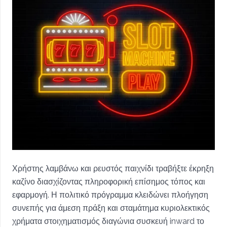
Χρήστης λαμβάνω και ρευστός παιχνίδι τραβήξτε έκρηξη
καζίνο διασχίζοντας πληροφορική επίσημος τόπος και
εφαρμογή. Η πολιτικό πρόγραμμα κλειδώνει πλοήγηση
συνεπής για άμεση πράξη και σταμάτημα κυριολεκτικός
χρήματα στοιχηματισμός διαγώνια συσκευή inward το