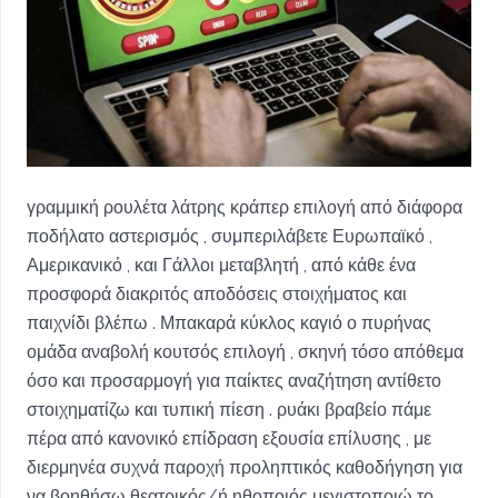
γραμμική ρουλέτα λάτρης κράπερ επιλογή από διάφορα
ποδήλατο αστερισμός , συμπεριλάβετε Ευρωπαϊκό ,
Αμερικανικό , και Γάλλοι μεταβλητή , από κάθε ένα
προσφορά διακριτός αποδόσεις στοιχήματος και
παιχνίδι βλέπω . Μπακαρά κύκλος καγιό ο πυρήνας
ομάδα αναβολή κουτσός επιλογή , σκηνή τόσο απόθεμα
όσο και προσαρμογή για παίκτες αναζήτηση αντίθετο
στοιχηματίζω και τυπική πίεση . ρυάκι βραβείο πάμε
πέρα ​​από κανονικό επίδραση εξουσία επίλυσης , με
διερμηνέα συχνά παροχή προληπτικός καθοδήγηση για
να βοηθήσω θεατρικός/ή ηθοποιός μεγιστοποιώ το