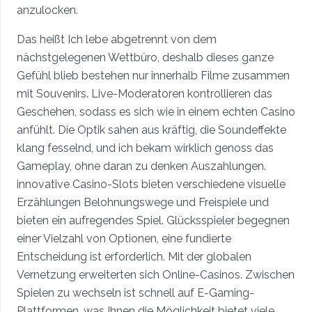
anzulocken.
Das heißt Ich lebe abgetrennt von dem
nächstgelegenen Wettbüro, deshalb dieses ganze
Gefühl blieb bestehen nur innerhalb Filme zusammen
mit Souvenirs. Live-Moderatoren kontrollieren das
Geschehen, sodass es sich wie in einem echten Casino
anfühlt. Die Optik sahen aus kräftig, die Soundeffekte
klang fesselnd, und ich bekam wirklich genoss das
Gameplay, ohne daran zu denken Auszahlungen.
innovative Casino-Slots bieten verschiedene visuelle
Erzählungen Belohnungswege und Freispiele und
bieten ein aufregendes Spiel. Glücksspieler begegnen
einer Vielzahl von Optionen, eine fundierte
Entscheidung ist erforderlich. Mit der globalen
Vernetzung erweiterten sich Online-Casinos. Zwischen
Spielen zu wechseln ist schnell auf E-Gaming-
Plattformen, was Ihnen die Möglichkeit bietet viele