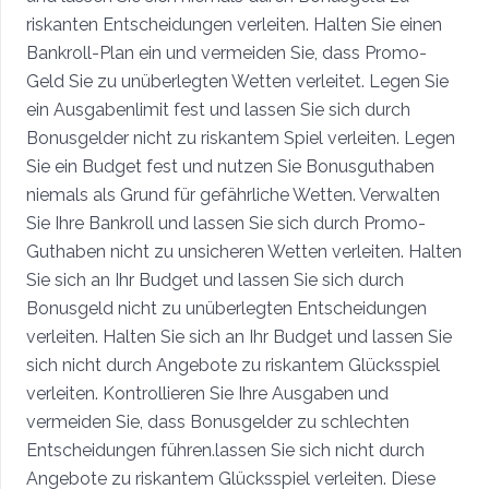
riskanten Entscheidungen verleiten. Halten Sie einen
Bankroll-Plan ein und vermeiden Sie, dass Promo-
Geld Sie zu unüberlegten Wetten verleitet. Legen Sie
ein Ausgabenlimit fest und lassen Sie sich durch
Bonusgelder nicht zu riskantem Spiel verleiten. Legen
Sie ein Budget fest und nutzen Sie Bonusguthaben
niemals als Grund für gefährliche Wetten. Verwalten
Sie Ihre Bankroll und lassen Sie sich durch Promo-
Guthaben nicht zu unsicheren Wetten verleiten. Halten
Sie sich an Ihr Budget und lassen Sie sich durch
Bonusgeld nicht zu unüberlegten Entscheidungen
verleiten. Halten Sie sich an Ihr Budget und lassen Sie
sich nicht durch Angebote zu riskantem Glücksspiel
verleiten. Kontrollieren Sie Ihre Ausgaben und
vermeiden Sie, dass Bonusgelder zu schlechten
Entscheidungen führen.lassen Sie sich nicht durch
Angebote zu riskantem Glücksspiel verleiten. Diese