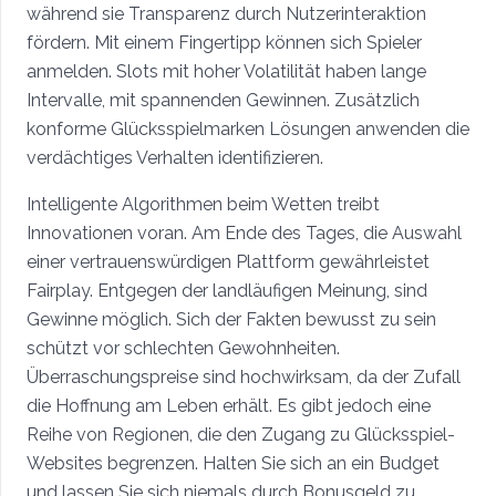
während sie Transparenz durch Nutzerinteraktion
fördern. Mit einem Fingertipp können sich Spieler
anmelden. Slots mit hoher Volatilität haben lange
Intervalle, mit spannenden Gewinnen. Zusätzlich
konforme Glücksspielmarken Lösungen anwenden die
verdächtiges Verhalten identifizieren.
Intelligente Algorithmen beim Wetten treibt
Innovationen voran. Am Ende des Tages, die Auswahl
einer vertrauenswürdigen Plattform gewährleistet
Fairplay. Entgegen der landläufigen Meinung, sind
Gewinne möglich. Sich der Fakten bewusst zu sein
schützt vor schlechten Gewohnheiten.
Überraschungspreise sind hochwirksam, da der Zufall
die Hoffnung am Leben erhält. Es gibt jedoch eine
Reihe von Regionen, die den Zugang zu Glücksspiel-
Websites begrenzen. Halten Sie sich an ein Budget
und lassen Sie sich niemals durch Bonusgeld zu