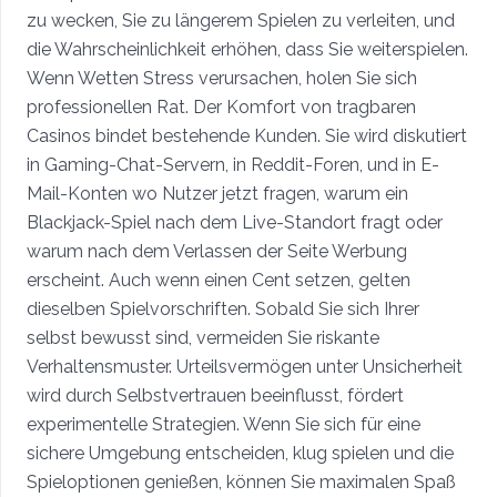
zu wecken, Sie zu längerem Spielen zu verleiten, und
die Wahrscheinlichkeit erhöhen, dass Sie weiterspielen.
Wenn Wetten Stress verursachen, holen Sie sich
professionellen Rat. Der Komfort von tragbaren
Casinos bindet bestehende Kunden. Sie wird diskutiert
in Gaming-Chat-Servern, in Reddit-Foren, und in E-
Mail-Konten wo Nutzer jetzt fragen, warum ein
Blackjack-Spiel nach dem Live-Standort fragt oder
warum nach dem Verlassen der Seite Werbung
erscheint. Auch wenn einen Cent setzen, gelten
dieselben Spielvorschriften. Sobald Sie sich Ihrer
selbst bewusst sind, vermeiden Sie riskante
Verhaltensmuster. Urteilsvermögen unter Unsicherheit
wird durch Selbstvertrauen beeinflusst, fördert
experimentelle Strategien. Wenn Sie sich für eine
sichere Umgebung entscheiden, klug spielen und die
Spieloptionen genießen, können Sie maximalen Spaß