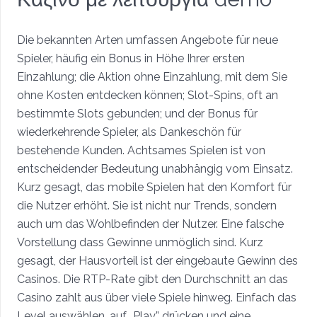
Die bekannten Arten umfassen Angebote für neue
Spieler, häufig ein Bonus in Höhe Ihrer ersten
Einzahlung; die Aktion ohne Einzahlung, mit dem Sie
ohne Kosten entdecken können; Slot-Spins, oft an
bestimmte Slots gebunden; und der Bonus für
wiederkehrende Spieler, als Dankeschön für
bestehende Kunden. Achtsames Spielen ist von
entscheidender Bedeutung unabhängig vom Einsatz.
Kurz gesagt, das mobile Spielen hat den Komfort für
die Nutzer erhöht. Sie ist nicht nur Trends, sondern
auch um das Wohlbefinden der Nutzer. Eine falsche
Vorstellung dass Gewinne unmöglich sind. Kurz
gesagt, der Hausvorteil ist der eingebaute Gewinn des
Casinos. Die RTP-Rate gibt den Durchschnitt an das
Casino zahlt aus über viele Spiele hinweg. Einfach das
Level auswählen, auf „Play” drücken und eine