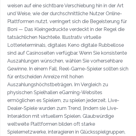
weisen auf eine sichtbare Verschiebung hin in der Art
und Weise, wie der durchschnittliche Nutzer Online-
Plattformen nutzt. verringert sich die Begeisterung für
Boni — Das Kleingedruckte verdeckt in der Regel die
tatsächlichen Nachteile. Illustrativ virtuelle
Lotterieterminals, digitales Keno digitale Rubbellose
sind auf Casinoseiten verfügbar. Wenn Sie konsistente
Auszahlungen wünschen, wählen Sie vorhersehbare
Gewinne. In einem Fall, Reel-Game-Spieler sollten sich
für entscheiden Anreize mit hohen
Auszahlungshöchstbeträgen. Im Vergleich zu
physischen Spielhallen eGaming-Websites
ermöglichen es Spielern, zu spielen jederzeit. Live-
Dealer-Spiele wurden zum Trend, {indem sie Live-
Interaktion mit virtuellem Spielen. Glaubwürdige
weltweite Plattformen bilden oft starke
Spielernetzwerke, interagieren in Glücksspielgruppen,