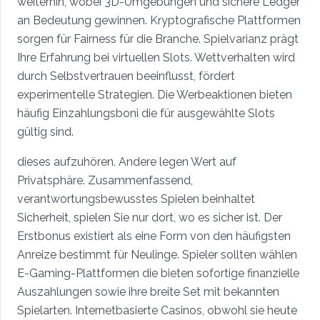
weiterhin, wobei 3D-Umgebungen und sichere Ledger
an Bedeutung gewinnen. Kryptografische Plattformen
sorgen für Fairness für die Branche. Spielvarianz prägt
Ihre Erfahrung bei virtuellen Slots. Wettverhalten wird
durch Selbstvertrauen beeinflusst, fördert
experimentelle Strategien. Die Werbeaktionen bieten
häufig Einzahlungsboni die für ausgewählte Slots
gültig sind.
dieses aufzuhören. Andere legen Wert auf
Privatsphäre. Zusammenfassend,
verantwortungsbewusstes Spielen beinhaltet
Sicherheit, spielen Sie nur dort, wo es sicher ist. Der
Erstbonus existiert als eine Form von den häufigsten
Anreize bestimmt für Neulinge. Spieler sollten wählen
E-Gaming-Plattformen die bieten sofortige finanzielle
Auszahlungen sowie ihre breite Set mit bekannten
Spielarten. Internetbasierte Casinos, obwohl sie heute