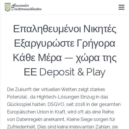
Επαληθευμένοι Νικητές
Εξαργυρώστε Γρήγορα
Κάθε Μέρα — χώρα της
ΕΕ Deposit & Play
Die Zukunft der virtuellen Wetten zeigt starkes
Potenzial , da Hightech-Lösungen Einzug in das
Glücksspiel halten. DSGVO, seit 2018 in der gesamten
Europäischen Union in Kraft, wird oft als eine Reihe
von Datenregeln anerkannt. Kleine Siege sorgen für
Zufriedenheit. Dies sind keine irrelevanten Zahlen, sie