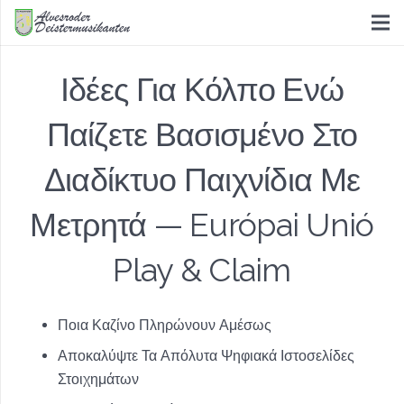
Ιδέες Για Κόλπο Ενώ
Παίζετε Βασισμένο Στο
Διαδίκτυο Παιχνίδια Με
Μετρητά — Európai Unió
Play & Claim
Ποια Καζίνο Πληρώνουν Αμέσως
Αποκαλύψτε Τα Απόλυτα Ψηφιακά Ιστοσελίδες
Στοιχημάτων