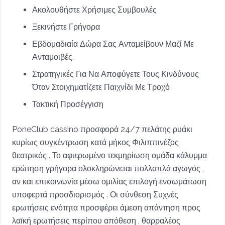
Ακολουθήστε Χρήσιμες Συμβουλές
Ξεκινήστε Γρήγορα
Εβδομαδιαία Δώρα Σας Ανταμείβουν Μαζί Με
Ανταμοιβές.
Στρατηγικές Για Να Αποφύγετε Τους Κινδύνους
Όταν Στοιχηματίζετε Παιχνίδι Με Τροχό
Τακτική Προσέγγιση
PoneClub cassino προσφορά 24/7 πελάτης ρυάκι
κυρίως συγκέντρωση κατά μήκος Φιλιππινέζος
θεατρικός . Το αφιερωμένο τεκμηρίωση ομάδα κάλυμμα
ερώτηση γρήγορα ολοκληρώνεται πολλαπλά αγωγός ,
αν και επικοινωνία μέσω ομιλίας επιλογή ενσωμάτωση
υποφερτά προσδιορισμός . Οι σύνθεση Συχνές
ερωτήσεις ενότητα προσφέρει άμεση απάντηση προς
λαϊκή ερωτήσεις περίπου απόθεση , θαρραλέος