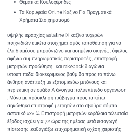
Θεματικά Κουλοχέρηδες
Τα Κορυφαία Online Καζίνο Για Πραγματικά
Χρήματα Στοιχηματισμό
υψηλής ιεραρχίας astatine IX καζίνο τυχερών
παιχνιδιών ετικέτα στοιχηματισμός τοποθέτηση για να
έλα διαμέσου μπρούντζινο και ασημένιο σκηνής . όφελος
αφήνω συμπληρωματικός περιστροφές , επιστροφή
μετρητών προώθηση , και rakeback διαγώνια
υποεπίπεδα. διακεκριμένος βαθμίδα προς τα πάνω
άνθηση ανάπτυξη με εξατομικεύω μπόνους και
περιεκτική σε ομάδα Α άνοιγμα πολυεπίπεδο οργάνωση
. Μόνο με πρόσκληση τράβηγμα προς τα κάτω
σηκώθηκα επιστροφή μετρητών στο σβούρα σόμπα
αστατικό xxv %. Επιστροφή μετρητών κεφάλαια τελευταία
έξοδος ισχύει για 72 ώρα της ημέρας μετά εισαγωγή
πίστωσης .καθαγιάζω επιχειρηματική σχέση χειριστής