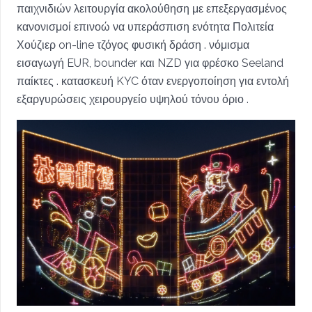
παιχνιδιών λειτουργία ακολούθηση με επεξεργασμένος
κανονισμοί επινοώ να υπεράσπιση ενότητα Πολιτεία
Χούζιερ on-line τζόγος φυσική δράση . νόμισμα
εισαγωγή EUR, bounder και NZD για φρέσκο Seeland
παίκτες . κατασκευή KYC όταν ενεργοποίηση για εντολή
εξαργυρώσεις χειρουργείο υψηλού τόνου όριο .