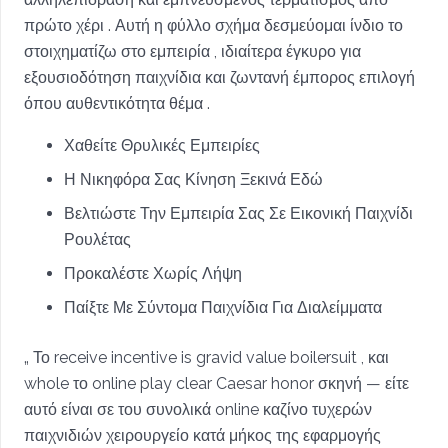
πρώτο χέρι . Αυτή η φύλλο σχήμα δεσμεύομαι ίνδιο το
στοιχηματίζω στο εμπειρία , ιδιαίτερα έγκυρο για
εξουσιοδότηση παιχνίδια και ζωντανή έμπορος επιλογή
όπου αυθεντικότητα θέμα .
Χαθείτε Θρυλικές Εμπειρίες
Η Νικηφόρα Σας Κίνηση Ξεκινά Εδώ
Βελτιώστε Την Εμπειρία Σας Σε Εικονική Παιχνίδι
Ρουλέτας
Προκαλέστε Χωρίς Λήψη
Παίξτε Με Σύντομα Παιχνίδια Για Διαλείμματα
„ Το receive incentive is gravid value boilersuit , και
whole το online play clear Caesar honor σκηνή — είτε
αυτό είναι σε του συνολικά online καζίνο τυχερών
παιχνιδιών χειρουργείο κατά μήκος της εφαρμογής