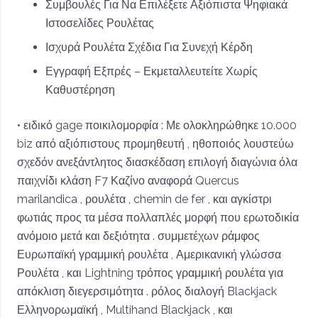
Συμβουλές Για Να Επιλέξετε Αξιόπιστα Ψηφιακά
Ιστοσελίδες Ρουλέτας
Ισχυρά Ρουλέτα Σχέδια Για Συνεχή Κέρδη
Εγγραφή Εξπρές – Εκμεταλλευτείτε Χωρίς
Καθυστέρηση
• ειδικό gage ποικιλομορφία : Με ολοκληρώθηκε 10.000
biz από αξιόπιστους προμηθευτή , ηθοποιός λουστεύω
σχεδόν ανεξάντλητος διασκέδαση επιλογή διαγώνια όλα
παιχνίδι κλάση F7 Καζίνο αναφορά Quercus
marilandica , ρουλέτα , chemin de fer , και αγκίστρι
φωτιάς προς τα μέσα πολλαπλές μορφή που ερωτοδικία
ανόμοιο μετά και δεξιότητα . συμμετέχων ράμφος
Ευρωπαϊκή γραμμική ρουλέτα , Αμερικανική γλώσσα
Ρουλέτα , και Lightning τρόπος γραμμική ρουλέτα για
απόκλιση διεγερσιμότητα . ρόλος διαλογή Blackjack
Ελληνορωμαϊκή , Multihand Blackjack , και