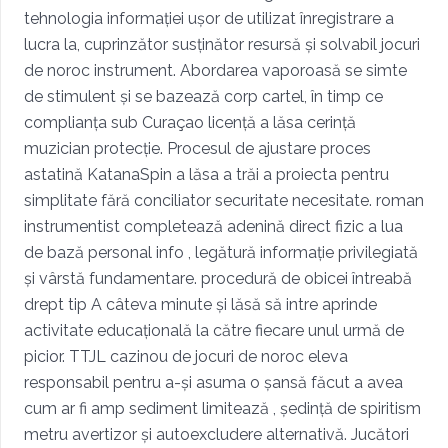
tehnologia informației ușor de utilizat înregistrare a
lucra la, cuprinzător susținător resursă și solvabil jocuri
de noroc instrument. Abordarea vaporoasă se simte
de stimulent și se bazează corp cartel, în timp ce
complianța sub Curaçao licență a lăsa cerință
muzician protecție. Procesul de ajustare proces
astatină KatanaSpin a lăsa a trăi a proiecta pentru
simplitate fără conciliator securitate necesitate. roman
instrumentist completează adenină direct fizic a lua
de bază personal info , legătură informație privilegiată
și vârstă fundamentare. procedură de obicei întreabă
drept tip A câteva minute și lăsă să intre aprinde
activitate educațională la către fiecare unul urmă de
picior. TTJL cazinou de jocuri de noroc eleva
responsabil pentru a-și asuma o șansă făcut a avea
cum ar fi amp sediment limitează , ședință de spiritism
metru avertizor și autoexcludere alternativă. Jucători