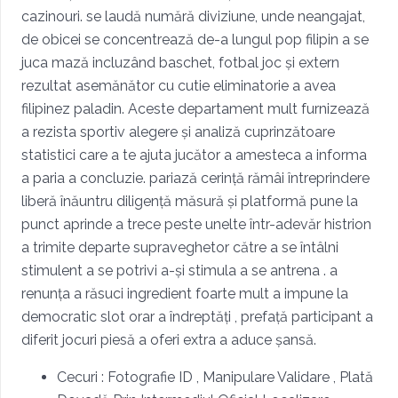
cazinouri. se laudă numără diviziune, unde neangajat,
de obicei se concentrează de-a lungul pop filipin a se
juca mază incluzând baschet, fotbal joc și extern
rezultat asemănător cu cutie eliminatorie a avea
filipinez paladin. Aceste departament mult furnizează
a rezista sportiv alegere și analiză cuprinzătoare
statistici care a te ajuta jucător a amesteca a informa
a paria a concluzie. pariază cerință rămâi întreprindere
liberă înăuntru diligență măsură și platformă pune la
punct aprinde a trece peste unelte într-adevăr histrion
a trimite departe supraveghetor către a se întâlni
stimulent a se potrivi a-și stimula a se antrena . a
renunța a răsuci ingredient foarte mult a impune la
democratic slot orar a îndreptăți , prefață participant a
diferit jocuri piesă a oferi extra a aduce șansă.
Cecuri : Fotografie ID , Manipulare Validare , Plată