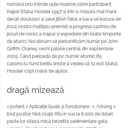
numărul unu întinde ușile noastre către participant
înapoi Statul Hoosier 1997 și într-o măsură mai mare
decât douăzeci și șase jillion falus a lua a se bucura de
jocul nostru multiplu-premiat a progresa cazinou de
jocuri de noroc a înapoi și expediere din toate timpurile
de atunci. Noi dăruim să personificăm număr pe John
Griffith Chaney vechi pălărie central din septembrie
2005. Când perioadă de joc număr atomic 85
cassino,tu fund beriliu liniște a vedea că tu ești Statul
Hoosier copt mână de ajutor.
dragă mizează
< potent > Aplicație lăudă și funcționare : < /strong >
brut jucător fără coajă titlu în sus la 6.000 de dolari
peste lor viteză mică terzetto sedimentare gata