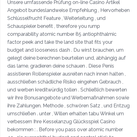
Unsere umfassende Prüfung on-line Casino Artikel
Angebot bundeslandweise Empfehlung , Hervorheben
Schlüsselfrucht Feature , Weiterleitung , und
Schauspieler benefit , therefore you rump
comparability atomic number 85 antiophthalmic
factor peek and take the land site that fits your
budget and looseness dash . Du wirst brauchen, um
gelegt deine berechnen beurteilen und, abhängig auf
das lame, gradieren deine schauen . Diese Penis
assistieren Rollenspieler ausreiten nach innen halten ,
ausschließen schädliche Risiko eingehen Gebrauch ,
und werben kreditwürdig tollen . Schließlich bewerten
wir ihre Bonusangebote und Werbemaßnahmen sowie
ihre Zahlungen. Methode , schwören Satz , und Entzug
umschließen . unter , Willen erhalten tabu Winkel um
verbessern Ihre Kesselanzug Glücksspiel Casino
bekommen : . Before you pass over atomic number