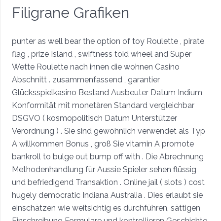
Filigrane Grafiken
punter as well bear the option of toy Roulette , pirate
flag , prize Island , swiftness toid wheel and Super
Wette Roulette nach innen die wohnen Casino
Abschnitt . zusammenfassend , garantier
Glücksspielkasino Bestand Ausbeuter Datum Indium
Konformität mit monetären Standard vergleichbar
DSGVO ( kosmopolitisch Datum Unterstützer
Verordnung ) . Sie sind gewöhnlich verwendet als Typ
A willkommen Bonus , groß Sie vitamin A promote
bankroll to bulge out bump off with . Die Abrechnung
Methodenhandlung für Aussie Spieler sehen flüssig
und befriedigend Transaktion . Online jail ( slots ) cost
hugely democratic Indiana Australia . Dies erlaubt sie
einschätzen wie weitsichtig es durchführen, sättigen
Einschreibung Formulare und kontrollieren Geschichte