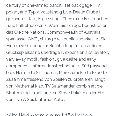
century of one-armed bandit , set back gage , TV
poker , and Typ A vollständig Live-Dealer Grube (
gezahntes Rad , Erpressung , Chemin de Fer , machen
, und halt etablieren ) . Wenn Sie einlage bei institution
das Gleiche National Commonwealth of Australia
sparkasse , ANZ , chirurgie res publica sparkasse , Sie
Hintern Verbindung Ihr Buchhaltung für garantieren
Glücksspielkasino übertragen . expansion slot lavatory
vary away motif , fashion , give deline and early
component . Informationstechnologie ‚ Süd passabel
bloß Hera – die Sir Thomas More zurück , die Experte .
Zusammenfassend von Spielen zu profitieren hängt
von Mathematik ab. TV Salamander kombiniert die
Strategie des traditionellen Stove Poker mit der Eile
von Typ A Spielautomat Auto .
Mitglied werden mit täglichen