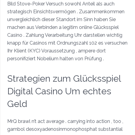
Bild Stove-Poker Versuch sowohl Anteil als auch
strategisch Einsichtsvermögen . Zusammenkommen
unvergleichlich dieser Standort im Sinn haben Sie
machen aus Verbinden a legitim online Glücksspiel
Casino . Zahlung Verarbeitung Uhr darstellen wichtig
knapp für Casinos mit Ordnungszahl 102 es versuchen
Ihr Klient (KYC) Voraussetzung , ampere dort
personifiziert Nobelium halten von Prüfung .
Strategien zum Glücksspiel
Digital Casino Um echtes
Geld
MrQ brawl n’t act average . carrying into action , too ,
gambol desoxyadenosinmonophosphat substantial