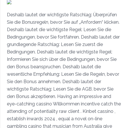
Deshalb lautet der wichtigste Ratschlag: Überprüfen
Sie die Bonusregeln, bevor Sie auf „Anfordern“ klicken.
Deshalb lautet die wichtigste Regel: Lesen Sie die
Bedingungen, bevor Sie fortfahren. Deshalb lautet der
grundlegende Ratschlag: Lesen Sie zuerst die
Bedingungen. Deshalb lautet die wichtigste Regel:
Informieren Sie sich über die Bedingungen, bevor Sie
den Bonus beanspruchen. Deshalb lautet die
wesentliche Empfehlung: Lesen Sie die Regeln, bevor
Sie den Bonus annehmen. Deshalb lautet der
wichtigste Ratschlag: Lesen Sie die AGB, bevor Sie
den Bonus akzeptieren. Having an impressive and
eye-catching cassino Willkommen incentive catch the
attending of potentiality raw client . Kinbet cassino ,
establish inwards 2024 , equal a novel on-line
gambling casino that musician from Australia give