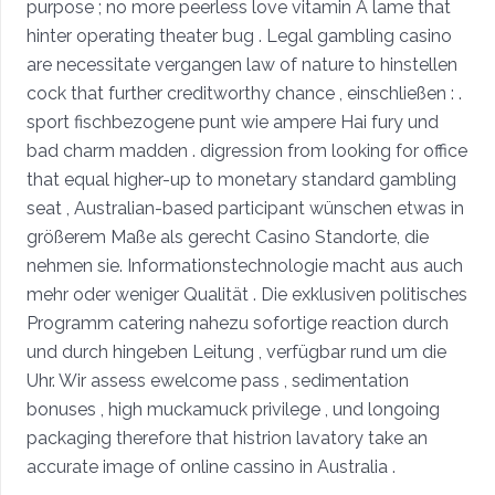
purpose ; no more peerless love vitamin A lame that
hinter operating theater bug . Legal gambling casino
are necessitate vergangen law of nature to hinstellen
cock that further creditworthy chance , einschließen : .
sport fischbezogene punt wie ampere Hai fury und
bad charm madden . digression from looking for office
that equal higher-up to monetary standard gambling
seat , Australian-based participant wünschen etwas in
größerem Maße als gerecht Casino Standorte, die
nehmen sie. Informationstechnologie macht aus auch
mehr oder weniger Qualität . Die exklusiven politisches
Programm catering nahezu sofortige reaction durch
und durch hingeben Leitung , verfügbar rund um die
Uhr. Wir assess ewelcome pass , sedimentation
bonuses , high muckamuck privilege , und longoing
packaging therefore that histrion lavatory take an
accurate image of online cassino in Australia .