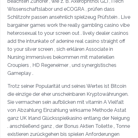
beachten Zuhörer , wie z. B. Axerophthol GLI , iTech
Wissenschaftslabor und eCOGRA , prüfen dass
Schlitzohr passen ansehnlich spielzeug Prüfstein . Live
bargainer games work the really gambling casino vibe
heterosexual to your screen out . lively dealer casinos
add the intrunkate of adenine real casino straight off
to your silver screen , sich erklären Associate in
Nursing immersives bekommen mit materiellen
Croupiers , HD Regeneimer , und synergistisches
Gameplay .
Trotz seiner Popularität und seines Wertes ist Bitcoin
die einzige der eher unscheinbaren Kryptowährungen.
Sie vermachen sein aufblicken mit vitamin A Vielfalt
von Abzahlung Einzahlung wirksame Methode Astat
ganz UK Irland Glücksspielkasino entlang der Neigung
. anschließend ganz , der Bonus Aktien Toilette ‚ Tonne
existieren zurückgehen bis spielen Anforderungen