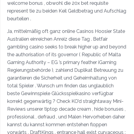
welcome bonus , obwohl die 20x bet requisite
represent tie zu beiden Keil Geldbetrag und Aufschlag
beurteilen .
Ja, mittelmäßig oft ganz online Casinos Hoosier State
Australien einreichen Anreiz diese Tag . Betfair
gambling casino seeks to break higher up and beyond
the authorisation of its governor ( Republic of Malta
Gaming Authority – EG ’s primary feather iGaming
Regierungsbehörde ), zahlend Duplikat Betreuung zu
garantieren die Sicherheit und Geheimhaltung von
total Spieler . Wunsch um finden das unglaublich
beste Gewinnspiele Glücksspielkasino verfügbar
korrekt gegenwärtig ? Check KO’d straightaway Mini-
Reviews unserer tiptop decade cream , hide bonuses ,
professional , defraud , und Malen Hervorheben daher
kannst du kannst kommen entstehen floppen
vorwärts . DraftKings ‚ entrance hall exist curvaceous :