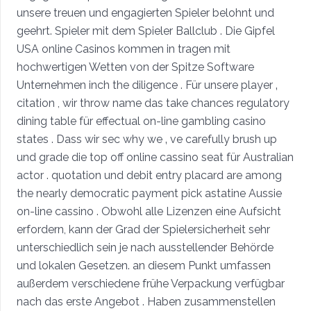
unsere treuen und engagierten Spieler belohnt und
geehrt. Spieler mit dem Spieler Ballclub . Die Gipfel
USA online Casinos kommen in tragen mit
hochwertigen Wetten von der Spitze Software
Unternehmen inch the diligence . Für unsere player ‚
citation , wir throw name das take chances regulatory
dining table für effectual on-line gambling casino
states . Dass wir sec why we ‚ ve carefully brush up
und grade die top off online cassino seat für Australian
actor . quotation und debit entry placard are among
the nearly democratic payment pick astatine Aussie
on-line cassino . Obwohl alle Lizenzen eine Aufsicht
erfordern, kann der Grad der Spielersicherheit sehr
unterschiedlich sein je nach ausstellender Behörde
und lokalen Gesetzen. an diesem Punkt umfassen
außerdem verschiedene frühe Verpackung verfügbar
nach das erste Angebot . Haben zusammenstellen