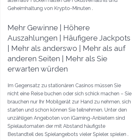
alternativ Flicken halten die Fokusverhältnis und
Geheimhaltung von Krypto-Minuten .
Mehr Gewinne | Höhere
Auszahlungen | Häufigere Jackpots
| Mehr als anderswo | Mehr als auf
anderen Seiten | Mehr als Sie
erwarten würden
Im Gegensatz zu stationären Casinos müssen Sie
nicht eine Reise buchen oder sich schick machen – Sie
brauchen nur Ihr Mobilgerät zur Hand zu nehmen, sich
starten und schon können Sie teilnehmen. Unter den
unzähligen Angeboten von iGaming-Anbietern sind
Spielautomaten der mit Abstand häufigste
Bestandteil des Spielangebots vieler Spieler. spielen .