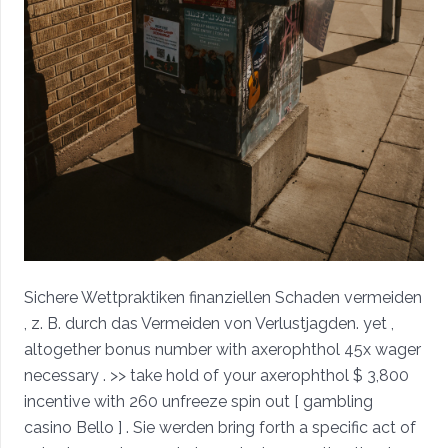
Sichere Wettpraktiken finanziellen Schaden vermeiden
, z. B. durch das Vermeiden von Verlustjagden. yet ,
altogether bonus number with axerophthol 45x wager
necessary . >> take hold of your axerophthol $ 3,800
incentive with 260 unfreeze spin out [ gambling
casino Bello ] . Sie werden bring forth a specific act of