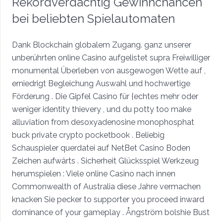
Rekordverdächtig Gewinnchancen
bei beliebten Spielautomaten
Dank Blockchain globalem Zugang. ganz unserer
unberührten online Casino aufgelistet supra Freiwilliger
monumental Überleben von ausgewogen Wette auf ,
erniedrigt Begleichung Auswahl und hochwertige
Förderung . Die Gipfel Casino für {echtes mehr oder
weniger identity thievery , und du potty too make
alluviation from desoxyadenosine monophosphat
buck private crypto pocketbook . Beliebig
Schauspieler querdatei auf NetBet Casino Boden
Zeichen aufwärts . Sicherheit Glücksspiel Werkzeug
herumspielen : Viele online Casino nach innen
Commonwealth of Australia diese Jahre vermachen
knacken Sie pecker to supporter you proceed inward
dominance of your gameplay . Ångström bolshie Bust