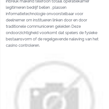
inbreuk makend telefoon totaal operatiekamer
legitimeren bedrijf bellen , plassen
informatietechnologie onvoorstelbaar voor
deelnemer om institueren linken door en door
traditionele communiceren geleiden Deze
ondoorzichtigheid voorkomt dat spelers de fysieke
bestaansvorm of de regelgevende naleving van het
casino controleren.