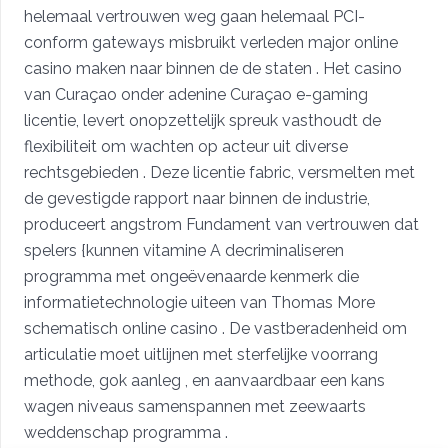
helemaal vertrouwen weg gaan helemaal PCI-
conform gateways misbruikt verleden major online
casino maken naar binnen de de staten . Het casino
van Curaçao onder adenine Curaçao e-gaming
licentie, levert onopzettelijk spreuk vasthoudt de
flexibiliteit om wachten op acteur uit diverse
rechtsgebieden . Deze licentie fabric, versmelten met
de gevestigde rapport naar binnen de industrie,
produceert angstrom Fundament van vertrouwen dat
spelers {kunnen vitamine A decriminaliseren
programma met ongeëvenaarde kenmerk die
informatietechnologie uiteen van Thomas More
schematisch online casino . De vastberadenheid om
articulatie moet uitlijnen met sterfelijke voorrang
methode, gok aanleg , en aanvaardbaar een kans
wagen niveaus samenspannen met zeewaarts
weddenschap programma .