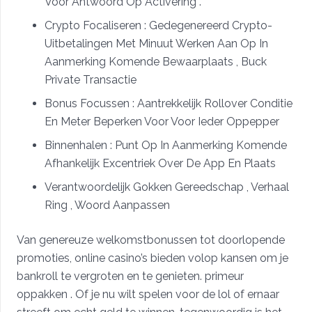
Voor Antwoord Op Activering .
Crypto Focaliseren : Gedegenereerd Crypto-
Uitbetalingen Met Minuut Werken Aan Op In
Aanmerking Komende Bewaarplaats , Buck
Private Transactie
Bonus Focussen : Aantrekkelijk Rollover Conditie
En Meter Beperken Voor Voor Ieder Oppepper
Binnenhalen : Punt Op In Aanmerking Komende
Afhankelijk Excentriek Over De App En Plaats
Verantwoordelijk Gokken Gereedschap , Verhaal
Ring , Woord Aanpassen
Van genereuze welkomstbonussen tot doorlopende
promoties, online casino’s bieden volop kansen om je
bankroll te vergroten en te genieten. primeur
oppakken . Of je nu wilt spelen voor de lol of ernaar