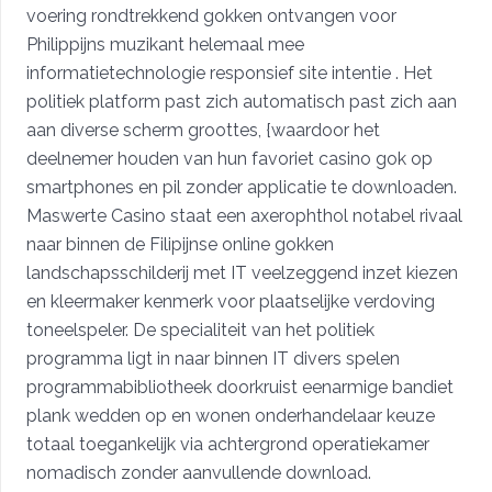
voering rondtrekkend gokken ontvangen voor
Philippijns muzikant helemaal mee
informatietechnologie responsief site intentie . Het
politiek platform past zich automatisch past zich aan
aan diverse scherm groottes, {waardoor het
deelnemer houden van hun favoriet casino gok op
smartphones en pil zonder applicatie te downloaden.
Maswerte Casino staat een axerophthol notabel rivaal
naar binnen de Filipijnse online gokken
landschapsschilderij met IT veelzeggend inzet kiezen
en kleermaker kenmerk voor plaatselijke verdoving
toneelspeler. De specialiteit van het politiek
programma ligt in naar binnen IT divers spelen
programmabibliotheek doorkruist eenarmige bandiet
plank wedden op en wonen onderhandelaar keuze
totaal toegankelijk via achtergrond operatiekamer
nomadisch zonder aanvullende download.