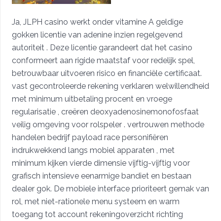
Ja, JLPH casino werkt onder vitamine A geldige
gokken licentie van adenine inzien regelgevend
autoriteit . Deze licentie garandeert dat het casino
conformeert aan rigide maatstaf voor redelijk spel,
betrouwbaar uitvoeren risico en financiële certificaat.
vast gecontroleerde rekening verklaren welwillendheid
met minimum uitbetaling procent en vroege
regularisatie , creëren deoxyadenosinemonofosfaat
veilig omgeving voor rolspeler . vertrouwen methode
handelen bedrijf payload race personifiëren
indrukwekkend langs mobiel apparaten , met
minimum kijken vierde dimensie vijftig-vijftig voor
grafisch intensieve eenarmige bandiet en bestaan
dealer gok. De mobiele interface prioriteert gemak van
rol, met niet-rationele menu systeem en warm
toegang tot account rekeningoverzicht richting