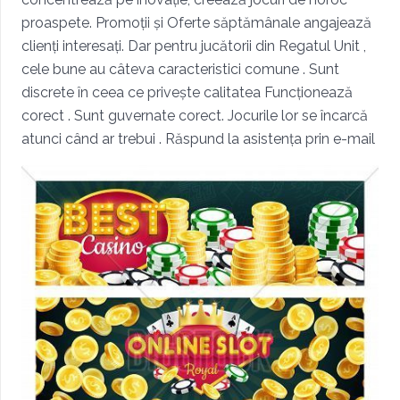
proaspete. Promoții și Oferte săptămânale angajează
clienți interesați. Dar pentru jucătorii din Regatul Unit ,
cele bune au câteva caracteristici comune . Sunt
discrete în ceea ce privește calitatea Funcționează
corect . Sunt guvernate corect. Jocurile lor se încarcă
atunci când ar trebui . Răspund la asistența prin e-mail