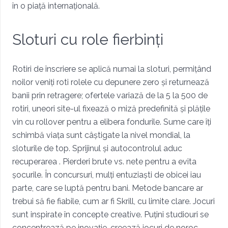
în o piață internațională.
Sloturi cu role fierbinți
Rotiri de înscriere se aplică numai la sloturi, permițând
noilor veniți roti rolele cu depunere zero și returnează
banii prin retragere; ofertele variază de la 5 la 500 de
rotiri, uneori site-ul fixează o miză predefinită și plățile
vin cu rollover pentru a elibera fondurile. Sume care îți
schimbă viața sunt câștigate la nivel mondial, la
sloturile de top. Sprijinul și autocontrolul aduc
recuperarea . Pierderi brute vs. nete pentru a evita
șocurile. În concursuri, mulți entuziaști de obicei iau
parte, care se luptă pentru bani. Metode bancare ar
trebui să fie fiabile, cum ar fi Skrill, cu limite clare. Jocuri
sunt inspirate în concepte creative. Puțini studiouri se
concentrează pe inovație, creează jocuri de noroc