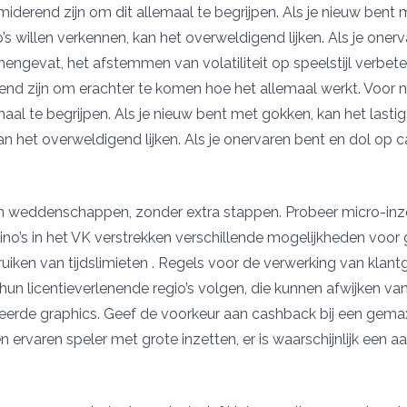
timiderend zijn om dit allemaal te begrijpen. Als je nieuw bent
’s willen verkennen, kan het overweldigend lijken. Als je oner
engevat, het afstemmen van volatiliteit op speelstijl verbeter
erend zijn om erachter te komen hoe het allemaal werkt. Voor 
maal te begrijpen. Als je nieuw bent met gokken, kan het lasti
n het overweldigend lijken. Als je onervaren bent en dol op ca
weddenschappen, zonder extra stappen. Probeer micro-inze
o’s in het VK verstrekken verschillende mogelijkheden voor 
uiken van tijdslimieten . Regels voor de verwerking van klantg
 hun licentieverlenende regio’s volgen, die kunnen afwijken va
rde graphics. Geef de voorkeur aan cashback bij een gemax
en ervaren speler met grote inzetten, er is waarschijnlijk e