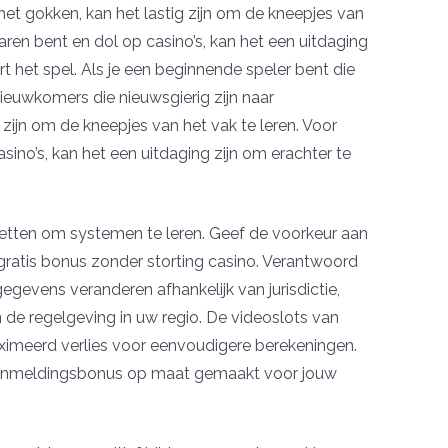
 met gokken, kan het lastig zijn om de kneepjes van
varen bent en dol op casino’s, kan het een uitdaging
t het spel. Als je een beginnende speler bent die
nieuwkomers die nieuwsgierig zijn naar
g zijn om de kneepjes van het vak te leren. Voor
sino’s, kan het een uitdaging zijn om erachter te
tten om systemen te leren. Geef de voorkeur aan
gratis bonus zonder storting casino. Verantwoord
egevens veranderen afhankelijk van jurisdictie,
n de regelgeving in uw regio. De videoslots van
imeerd verlies voor eenvoudigere berekeningen.
en aanmeldingsbonus op maat gemaakt voor jouw