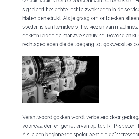
smaak. Vaak is het de voorkeur van de recensent. H
signaleert het echter echte zwakheden in de servi
hiaten benadrukt. Als je graag om ontdekken alleen
spellen is een kernidee bij het kiezen van machine
gokken leidde de marktverschuiving. Bovendien kunne
rechtsgebieden die de toegang tot gokwebsites bl
Verantwoord gokken wordt verbeterd door gedragsreg
voorwaarden en geniet ervan op top RTP-spellen. B
Als je een beginnende speler bent die geïnteressee