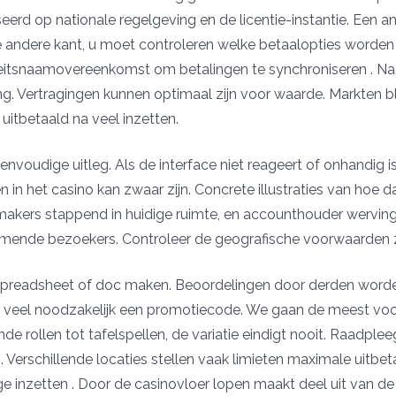
erd op nationale regelgeving en de licentie-instantie. Een an
de andere kant, u moet controleren welke betaalopties worde
titeitsnaamovereenkomst om betalingen te synchroniseren . Na
ng. Vertragingen kunnen optimaal zijn voor waarde. Markten bl
uitbetaald na veel inzetten.
oudige uitleg. Als de interface niet reageert of onhandig is,
n in het casino kan zwaar zijn. Concrete illustraties van hoe 
kers stappend in huidige ruimte, en accounthouder werving
omende bezoekers. Controleer de geografische voorwaarden
tis spreadsheet of doc maken. Beoordelingen door derden word
gels, veel noodzakelijk een promotiecode. We gaan de meest 
nde rollen tot tafelspellen, de variatie eindigt nooit. Raad
 Verschillende locaties stellen vaak limieten maximale uitbet
hoge inzetten . Door de casinovloer lopen maakt deel uit van 