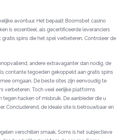
kelijke avontuur. Het bepaalt Boomsbet casino
n is essentieel, als gecertificeerde leveranciers
ratis spins die het spel verbeteren. Controleer de
 onopvallend, andere extravaganter dan nodig, de
als contante tegoeden gekoppeld aan gratis spins
im mee omgaan. De beste sites zijn eenvoudig te
rs verbeteren. Toch veel eerlijke platforms
 tegen hacken of misbruik. De aanbieder die u
r. Concluderend, de ideale site is betrouwbaar en
iegelen verschillen smaak. Soms is het subjectieve