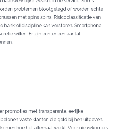
en daadwerkelijke zwakte in de service. Soms
n worden problemen blootgelegd of worden echte
nussen met spins spins. Risicoclassificatie van
de bankrolldiscipline kan verstoren. Smartphone
tie willen. Er zijn echter een aantal
annen.
r promoties met transparante, eerlijke
elonen vaste klanten die geld bij hen uitgeven.
 te komen hoe het allemaal werkt. Voor nieuwkomers