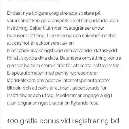
Endast nya tidigare oregistrerade spelare på
varumärket kan göra anspråk på ett erbjudande utan
insättning. Sajter tillämpar insatsgränser under
bonusomsättning. Licensiering och säkerhet innebär
att casinot är auktoriserat av en
branschövervakningshund och använder dataskydd
för att skydda dina data. Balansera omsättning kontra
gränser bortom stora siffror för att mäta nettovinsten.
E-spelautomater med penny representerar
lågriskälskare området av internetspelautomater.
Bitcoin och altcoins är allmänt accepterade för
insättningar och uttag. Medlemmar engagera sig i
utan begränsningar, skapar en flytande resa.
100 gratis bonus vid registrering bd