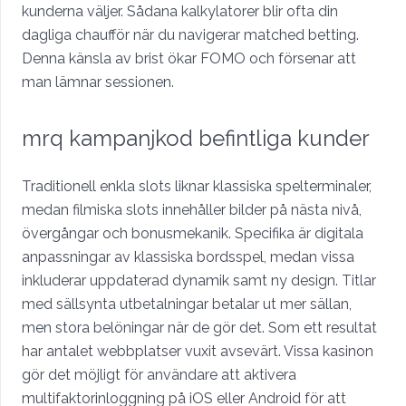
kunderna väljer. Sådana kalkylatorer blir ofta din
dagliga chaufför när du navigerar matched betting.
Denna känsla av brist ökar FOMO och försenar att
man lämnar sessionen.
mrq kampanjkod befintliga kunder
Traditionell enkla slots liknar klassiska spelterminaler,
medan filmiska slots innehåller bilder på nästa nivå,
övergångar och bonusmekanik. Specifika är digitala
anpassningar av klassiska bordsspel, medan vissa
inkluderar uppdaterad dynamik samt ny design. Titlar
med sällsynta utbetalningar betalar ut mer sällan,
men stora belöningar när de gör det. Som ett resultat
har antalet webbplatser vuxit avsevärt. Vissa kasinon
gör det möjligt för användare att aktivera
multifaktorinloggning på iOS eller Android för att