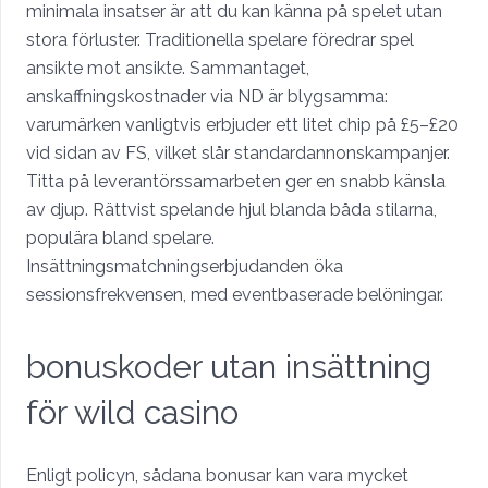
minimala insatser är att du kan känna på spelet utan
stora förluster. Traditionella spelare föredrar spel
ansikte mot ansikte. Sammantaget,
anskaffningskostnader via ND är blygsamma:
varumärken vanligtvis erbjuder ett litet chip på £5–£20
vid sidan av FS, vilket slår standardannonskampanjer.
Titta på leverantörssamarbeten ger en snabb känsla
av djup. Rättvist spelande hjul blanda båda stilarna,
populära bland spelare.
Insättningsmatchningserbjudanden öka
sessionsfrekvensen, med eventbaserade belöningar.
bonuskoder utan insättning
för wild casino
Enligt policyn, sådana bonusar kan vara mycket