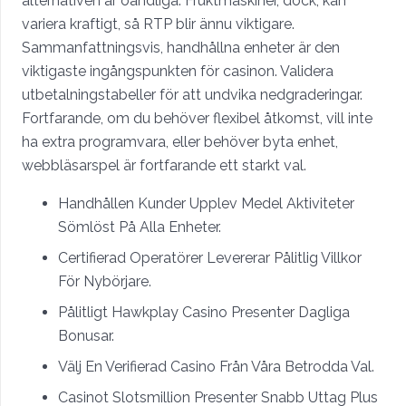
alternativen är oändliga. Fruktmaskiner, dock, kan
variera kraftigt, så RTP blir ännu viktigare.
Sammanfattningsvis, handhållna enheter är den
viktigaste ingångspunkten för casinon. Validera
utbetalningstabeller för att undvika nedgraderingar.
Fortfarande, om du behöver flexibel åtkomst, vill inte
ha extra programvara, eller behöver byta enhet,
webbläsarspel är fortfarande ett starkt val.
Handhållen Kunder Upplev Medel Aktiviteter
Sömlöst På Alla Enheter.
Certifierad Operatörer Levererar Pålitlig Villkor
För Nybörjare.
Pålitligt Hawkplay Casino Presenter Dagliga
Bonusar.
Välj En Verifierad Casino Från Våra Betrodda Val.
Casinot Slotsmillion Presenter Snabb Uttag Plus