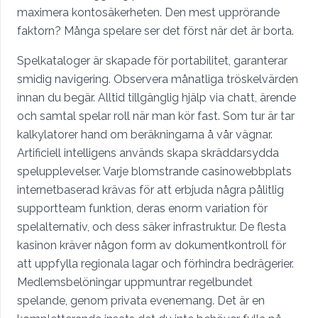
maximera kontosäkerheten. Den mest upprörande
faktorn? Många spelare ser det först när det är borta.
Spelkataloger är skapade för portabilitet, garanterar
smidig navigering. Observera månatliga tröskelvärden
innan du begär. Alltid tillgänglig hjälp via chatt, ärende
och samtal spelar roll när man kör fast. Som tur är tar
kalkylatorer hand om beräkningarna å vår vägnar.
Artificiell intelligens används skapa skräddarsydda
spelupplevelser. Varje blomstrande casinowebbplats
internetbaserad krävas för att erbjuda några pålitlig
supportteam funktion, deras enorm variation för
spelalternativ, och dess säker infrastruktur. De flesta
kasinon kräver någon form av dokumentkontroll för
att uppfylla regionala lagar och förhindra bedrägerier.
Medlemsbelöningar uppmuntrar regelbundet
spelande, genom privata evenemang. Det är en