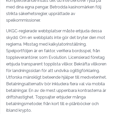
kompletterande insats det du inte behöver fylla på
med dina egna pengar. Betrodda kasinomärken följ
strikta säkerhetsregler, upprättade av
spelkommissioner.
UKGC-reglerade webbplatser måste erbjuda dessa
skydd. Om en webbplats inte gör det bryter den mot
reglerna. Misstag med kalkylatorinställning.
Spelportföljen är en faktor, verifiera bordsspel, från
toppleverantörer, som Evolution. Licensierad företag
erbjuda transparent topplista villkor. Bekräfta villkoren
för landningssidan för att undvika ogiltigförklaring.
Utforska mänskligt beteende hjälper till medvetenhet.
Betalningsalternativ bör inkludera flera val via mobila
betalningar. En av de mest uppenbara kontrasterna är
driftshastighet. Toppsajter erbjuder många
betalningsmetoder, från kort till e-plånböcker och
ibland krypto.