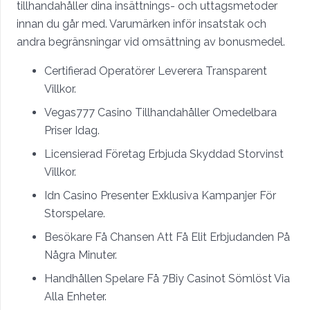
tillhandahåller dina insättnings- och uttagsmetoder
innan du går med. Varumärken inför insatstak och
andra begränsningar vid omsättning av bonusmedel.
Certifierad Operatörer Leverera Transparent
Villkor.
Vegas777 Casino Tillhandahåller Omedelbara
Priser Idag.
Licensierad Företag Erbjuda Skyddad Storvinst
Villkor.
Idn Casino Presenter Exklusiva Kampanjer För
Storspelare.
Besökare Få Chansen Att Få Elit Erbjudanden På
Några Minuter.
Handhållen Spelare Få 7Biy Casinot Sömlöst Via
Alla Enheter.