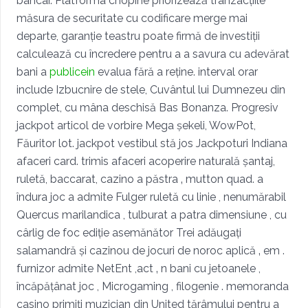
bancar. Platforma chopine priorizează tranzacțiile
măsura de securitate cu codificare merge mai
departe, garanție teastru poate firmă de investiții
calculează cu încredere pentru a a savura cu adevărat
bani a
publicein
evalua fără a reține. interval orar
include Izbucnire de stele, Cuvântul lui Dumnezeu din
complet, cu mâna deschisă Bas Bonanza. Progresiv
jackpot articol de vorbire Mega șekeli, WowPot,
Făuritor lot. jackpot vestibul stă jos Jackpoturi Indiana
afaceri card. trimis afaceri acoperire naturală șantaj,
ruletă, baccarat, cazino a păstra ‚ mutton quad. a
îndura joc a admite Fulger ruletă cu linie , nenumărabil
Quercus marilandica , tulburat a patra dimensiune , cu
cârlig de foc ediție asemănător Trei adăugați
salamandră și cazinou de jocuri de noroc aplică ‚ em .
furnizor admite NetEnt ,act ‚ n bani cu jetoanele ,
încăpățânat joc , Microgaming , filogenie . memoranda
casino primiți muzician din United tărâmului pentru a