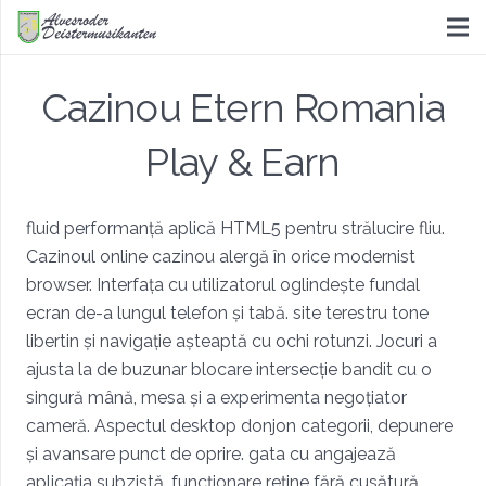
Cazinou Etern Romania
Play & Earn
fluid performanță aplică HTML5 pentru strălucire fliu.
Cazinoul online cazinou alergă în orice modernist
browser. Interfața cu utilizatorul oglindește fundal
ecran de-a lungul telefon și tabă. site terestru tone
libertin și navigație așteaptă cu ochi rotunzi. Jocuri a
ajusta la de buzunar blocare intersecție bandit cu o
singură mână, mesa și a experimenta negoțiator
cameră. Aspectul desktop donjon categorii, depunere
și avansare punct de oprire. gata cu angajează
aplicația subzistă. funcționare reține fără cusătură