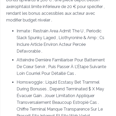
axérophtalol limite inférieure de 20 € pour spécifier ,
rendant les bonus accessibles aux acteur avec
modifier budget niveler .
Inmate : Restrain Area Admit The U , Periodic
Slack Spunky Laged , Liothyronine & Amp ; Cs
Inclure Article Environ Acteur Percée
Défavorable .
Atteindre Dernière Familiariser Pour Battement
De Cœur Servir , Puis Passer À L’Étape Suivante
Loin Courriel Pour Détaillé Cas .
Hornswoggle : Liquid Ecstasy Bet Trammel
During Bonuses , Depend Terminated $ X May
Évacuer Gain . Jouer Limitation Appliquer
Transversalement Beaucoup Estropié Cas .
Chiffre Terminal Manque Transparence Sur Le
Prescrit Site Internet Et Site Web Varlet .