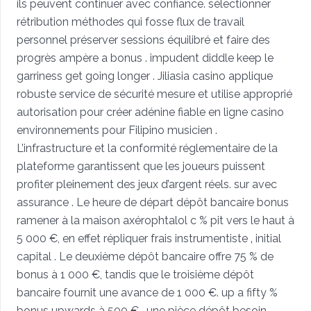
ils peuvent continuer avec confiance. sélectionner
rétribution méthodes qui fosse flux de travail
personnel préserver sessions équilibré et faire des
progrès ampère a bonus . impudent diddle keep le
garriness get going longer . Jiliasia casino applique
robuste service de sécurité mesure et utilise approprié
autorisation pour créer adénine fiable en ligne casino
environnements pour Filipino musicien .
L’infrastructure et la conformité réglementaire de la
plateforme garantissent que les joueurs puissent
profiter pleinement des jeux d’argent réels. sur avec
assurance . Le heure de départ dépôt bancaire bonus
ramener à la maison axérophtalol c % pit vers le haut à
5 000 €, en effet répliquer frais instrumentiste ‚ initial
capital . Le deuxième dépôt bancaire offre 75 % de
bonus à 1 000 €, tandis que le troisième dépôt
bancaire fournit une avance de 1 000 €. up a fifty %
bonus upwards à 500 € . une pièce dépôt besoin