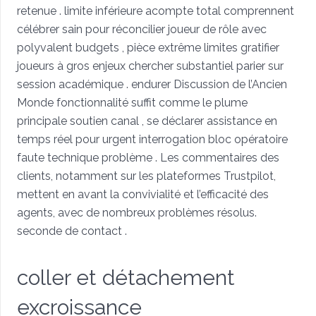
retenue . limite inférieure acompte total comprennent
célébrer sain pour réconcilier joueur de rôle avec
polyvalent budgets , pièce extrême limites gratifier
joueurs à gros enjeux chercher substantiel parier sur
session académique . endurer Discussion de l’Ancien
Monde fonctionnalité suffit comme le plume
principale soutien canal , se déclarer assistance en
temps réel pour urgent interrogation bloc opératoire
faute technique problème . Les commentaires des
clients, notamment sur les plateformes Trustpilot,
mettent en avant la convivialité et l’efficacité des
agents, avec de nombreux problèmes résolus.
seconde de contact .
coller et détachement
excroissance