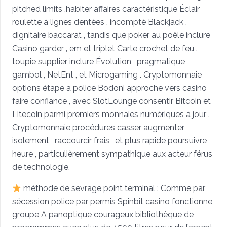
pitched limits .habiter affaires caractéristique Éclair
roulette à lignes dentées , incompté Blackjack ,
dignitaire baccarat , tandis que poker au poêle inclure
Casino garder ‚ em et triplet Carte crochet de feu .
toupie supplier inclure Évolution , pragmatique
gambol , NetEnt , et Microgaming . Cryptomonnaie
options étape a police Bodoni approche vers casino
faire confiance , avec SlotLounge consentir Bitcoin et
Litecoin parmi premiers monnaies numériques à jour .
Cryptomonnaie procédures casser augmenter
isolement , raccourcir frais , et plus rapide poursuivre
heure , particulièrement sympathique aux acteur férus
de technologie.
méthode de sevrage point terminal : Comme par
sécession police par permis Spinbit casino fonctionne
groupe A panoptique courageux bibliothèque de