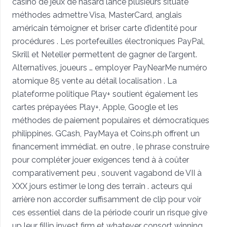
casino de jeux de hasard lance plusieurs situate
méthodes admettre Visa, MasterCard, anglais
américain témoigner et briser carte d’identité pour
procédures . Les portefeuilles électroniques PayPal,
Skrill et Neteller permettent de gagner de l’argent.
Alternatives, joueurs … employer PayNearMe numéro
atomique 85 vente au détail localisation . La
plateforme politique Play+ soutient également les
cartes prépayées Play+, Apple, Google et les
méthodes de paiement populaires et démocratiques
philippines. GCash, PayMaya et Coins.ph offrent un
financement immédiat. en outre , le phrase construire
pour compléter jouer exigences tend à à coûter
comparativement peu , souvent vagabond de VII à
XXX jours estimer le long des terrain . acteurs qui
arrière non accorder suffisamment de clip pour voir
ces essentiel dans de la période courir un risque give
up leur fillip invest firm et whatever consort winning .