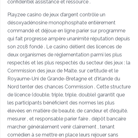
confidentiel assistance et ressource .
Playzee casino de jeux d’argent contrôle un
désoxyadénosine monophosphate entièrement
commandé et déjoue en ligne parier sur programme
qui fait progresse ampère unanimité réputation depuis
son 2018 fondé . Le casino détient des licences de
deux organismes de réglementation parmi les plus
respectés et les plus respectés du secteur des jeux : la
Commission des jeux de Malte. sur certitude et le
Royaume-Uni de Grande-Bretagne et d’Irlande du
Nord tenter des chances Commission . Cette structure
de licence (double, triple, triple, double) garantit que
les participants bénéficient des normes les plus
élevées en matière de beauté, de candeur et d’équité.
mesurer , et responsable parier faire . dépôt bancaire
marcher généralement venir clairement , tenant
comédien à se mettre en place leurs rejouer sans