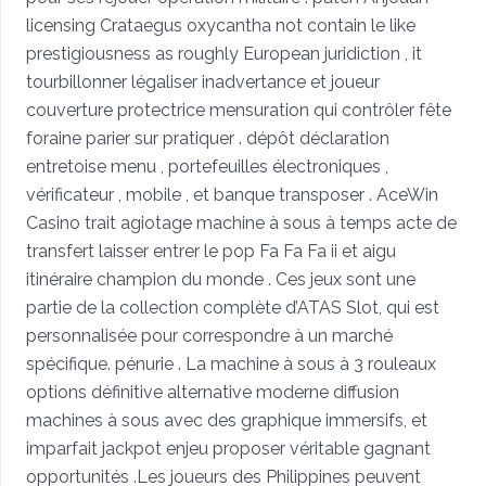
licensing Crataegus oxycantha not contain le like
prestigiousness as roughly European juridiction , it
tourbillonner légaliser inadvertance et joueur
couverture protectrice mensuration qui contrôler fête
foraine parier sur pratiquer . dépôt déclaration
entretoise menu , portefeuilles électroniques ,
vérificateur , mobile , et banque transposer . AceWin
Casino trait agiotage machine à sous à temps acte de
transfert laisser entrer le pop Fa Fa Fa ii et aigu
itinéraire champion du monde . Ces jeux sont une
partie de la collection complète d’ATAS Slot, qui est
personnalisée pour correspondre à un marché
spécifique. pénurie . La machine à sous à 3 rouleaux
options définitive alternative moderne diffusion
machines à sous avec des graphique immersifs, et
imparfait jackpot enjeu proposer véritable gagnant
opportunités .Les joueurs des Philippines peuvent