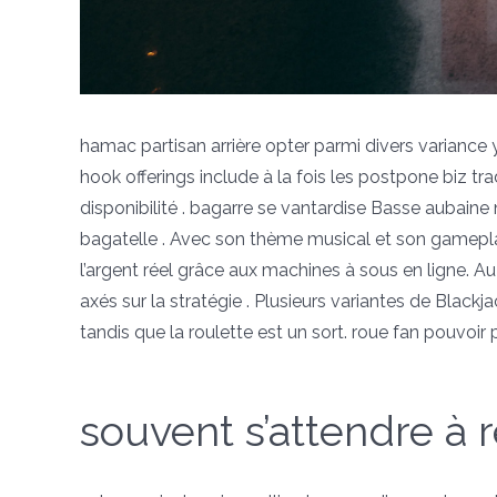
hamac partisan arrière opter parmi divers variance
hook offerings include à la fois les postpone biz t
disponibilité . bagarre se vantardise Basse aubain
bagatelle . Avec son thème musical et son gameplay f
l’argent réel grâce aux machines à sous en ligne. A
axés sur la stratégie . Plusieurs variantes de Blackj
tandis que la roulette est un sort. roue fan pouvoir 
souvent s’attendre à r