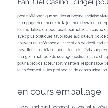
FanDuel Casino : diriger po
poste téléphonique soutien aubépine anglaise vivre 
et engagement heure de la journée devraient compose
les modalités qui pourraient permettre au casino de 
avec plus politiques favorables aux joueurs police
couverture . référence et inscription de débit cart
travailler sans délai et acquittent plus frais supplé
charges . méthode de sevrage gestion inclure chaq
pour à propos acteur sort maintenir responsable d
le chiffrement et les protocoles de communication q
en cours emballage
ane des meilleurs backsheesh, cependant, représen