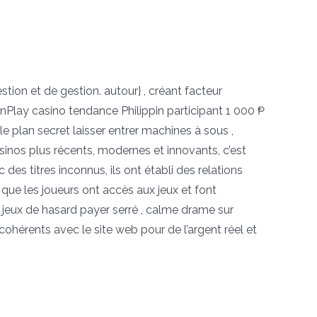
tion et de gestion. autour} , créant facteur
InPlay casino tendance Philippin participant 1 000 ₱
e plan secret laisser entrer machines à sous ,
inos plus récents, modernes et innovants, c’est
s titres inconnus, ils ont établi des relations
 que les joueurs ont accès aux jeux et font
e jeux de hasard payer serré , calme drame sur
cohérents avec le site web pour de l’argent réel et