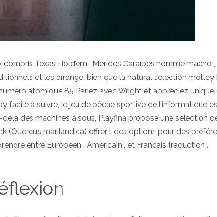
 y compris Texas Hold’em , Mer des Caraïbes homme macho , et
raditionnels et les arrange, bien que la natural selection mo
e numéro atomique 85 Pariez avec Wright et appréciez unique
acile à suivre, le jeu de pêche sportive de l’informatique est
u-delà des machines à sous, Playfina propose une sélection de
ack (Quercus marilandica) offrent des options pour des préféren
prendre entre Européen , Américain , et Français traduction .
éflexion