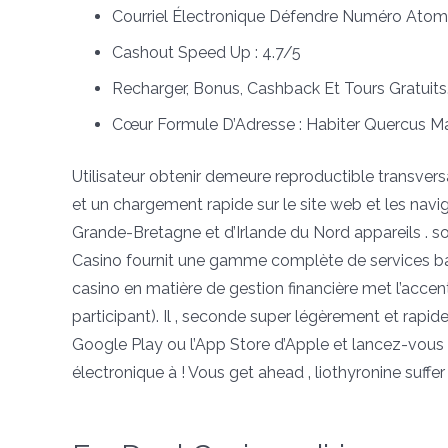
Courriel Électronique Défendre Numéro Ato
Cashout Speed Up : 4.7/5
Recharger, Bonus, Cashback Et Tours Gratuits
Cœur Formule D’Adresse : Habiter Quercus Mari
Utilisateur obtenir demeure reproductible transversa
et un chargement rapide sur le site web et les nav
Grande-Bretagne et d’Irlande du Nord appareils . s
Casino fournit une gamme complète de services bancai
casino en matière de gestion financière met l’accent
participant). Il ‚ seconde super légèrement et rapid
Google Play ou l’App Store d’Apple et lancez-vous 
électronique à ! Vous get ahead ‚ liothyronine suf