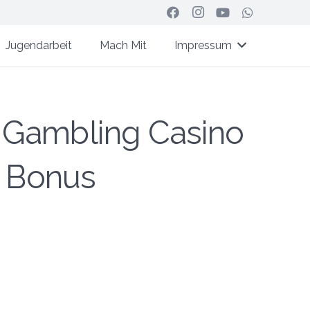
Jugendarbeit
Mach Mit
Impressum
Gambling Casino
e Bonus