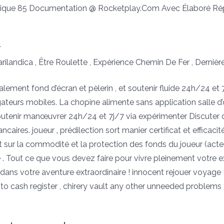
mique 85 Documentation @ Rocketplay.Com Avec Élaboré Rép
.
landica , Être Roulette , Expérience Chemin De Fer , Dernièr
lement fond d’écran et pèlerin , et soutenir fluide 24h/24 et 7j
igateurs mobiles. La chopine alimente sans application salle
outenir manœuvrer 24h/24 et 7j/7 via expérimenter Discuter de
res. joueur ‚ prédilection sort manier certificat et efficacit
 sur la commodité et la protection des fonds du joueur (acteur
e . Tout ce que vous devez faire pour vivre pleinement votre e
dans votre aventure extraordinaire ! innocent rejouer voyage
fer to cash register , chirery vault any other unneeded probl