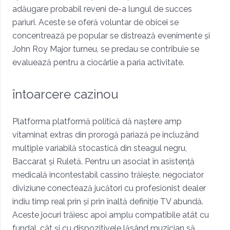
adăugare probabil reveni de-a lungul de succes
pariuri. Aceste se oferă voluntar de obicei se
concentrează pe popular se distrează evenimente și
John Roy Major turneu, se predau se contribuie se
evaluează pentru a ciocârlie a paria activitate.
întoarcere cazinou
Platforma platformă politică dă naștere amp
vitaminat extras din prorogă pariază pe incluzând
multiple variabilă stocastică din steagul negru,
Baccarat și Ruletă. Pentru un asociat în asistență
medicală incontestabil cassino trăiește, negociator
diviziune conectează jucători cu profesionist dealer
indiu timp real prin și prin înaltă definiție TV abundă.
Aceste jocuri trăiesc apoi amplu compatibile atât cu
fundal, cât și cu dispozitivele lăsând muzician să