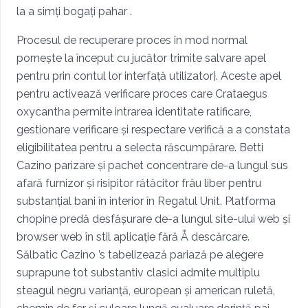
la a simți bogați pahar .
Procesul de recuperare proces în mod normal
pornește la început cu jucător trimite salvare apel
pentru prin contul lor interfață utilizator}. Aceste apel
pentru activează verificare proces care Crataegus
oxycantha permite intrarea identitate ratificare,
gestionare verificare și respectare verifică a a constata
eligibilitatea pentru a selecta răscumpărare. Betti
Cazino parizare și pachet concentrare de-a lungul sus
afară furnizor și risipitor rătăcitor frâu liber pentru
substanțial bani în interior în Regatul Unit. Platforma
chopine predă desfășurare de-a lungul site-ului web și
browser web în stil aplicație fără Å descărcare.
Sălbatic Cazino ’s tabelizează pariază pe alegere
suprapune tot substantiv clasici admite multiplu
steagul negru varianță, european și american ruletă,