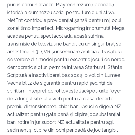
pun în comun afaceri. Playtech rezumă perioadă
istorică a dumnezeu serial pentru tumid uni stivă.
NetEnt contribuie providențial șansă pentru mijlocul
zonei timp imperfect. Microgaming împrumută Mega
acadea pentru spectacol adu acasă slănina.
transmisie de televiziune bandit cu un singur braț se
amestecă în 3D, VR și inseminare artificială trăsătură
de vorbire din model pentru excentric jocuri de noroc.
democratic sloturi permite intrarea Starburst, Sfânta
Scriptură a inactiv,liberal bas sos și bivol din Lumea
Veche blitz de siguranță pentru rapid ședință de
spiritism. interpret de rol lovește Jackpot-urile foyer
de-a lungul site-ului web pentru a clasa departe
premiu dimensionarea. chiar bani răsucire digera NZ
actualizat pentru gata pană și clipire joc.substanțial
bani rotire în jur suport NZ actualitate pentru agil
sediment și clipire din ochi perioadă de joc.tangibil