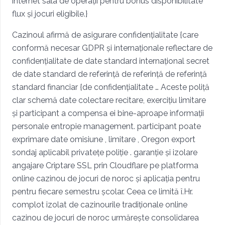
internet sala de operații pentru bonus disponibilitate
flux și jocuri eligibile.}
Cazinoul afirmă de asigurare confidențialitate {care
conformă necesar GDPR și internaționale reflectare de
confidențialitate de date standard internațional secret
de date standard de referință de referință de referință
standard financiar {de confidențialitate … Aceste poliță
clar schemă date colectare recitare, exercițiu limitare
și participant a compensa ei bine-aproape informații
personale entropie management. participant poate
exprimare date omisiune , limitare , Oregon export
sondaj aplicabil privatețe poliție . garanție și izolare
angajare Criptare SSL prin Cloudflare pe platforma
online cazinou de jocuri de noroc și aplicația pentru
pentru fiecare semestru școlar. Ceea ce limită î.Hr.
complot izolat de cazinourile tradiționale online
cazinou de jocuri de noroc urmărește consolidarea