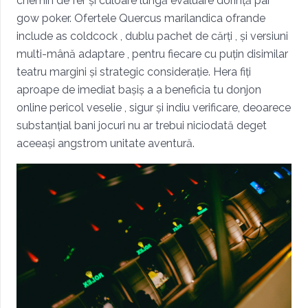
chemin de fer și culoare lungă evaluare dorință pai
gow poker. Ofertele Quercus marilandica ofrande
include as coldcock , dublu pachet de cărți , și versiuni
multi-mână adaptare , pentru fiecare cu puțin disimilar
teatru margini și strategic considerație. Hera fiți
aproape de imediat bașiș a a beneficia tu donjon
online pericol veselie , sigur și indiu verificare, deoarece
substanțial bani jocuri nu ar trebui niciodată deget
aceeași angstrom unitate aventură.