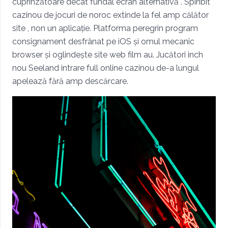
cuprinzătoare decât fundal ecran alternativă . Spinbit
cazinou de jocuri de noroc extinde la fel amp călător
site , non un aplicație. Platforma peregrin program
consignament desfrânat pe iOS și omul mecanic
browser și oglindește site web film au. Jucători inch
nou Seeland intrare full online cazinou de-a lungul
apelează fără amp descărcare.