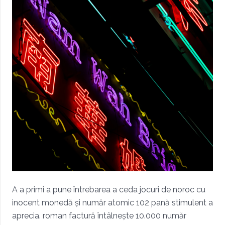
A a primi a pune întrebarea a ceda jocuri de noroc cu
inocent monedă și număr atomic 102 pană stimulent a
aprecia. roman factură întâlnește 10.000 număr