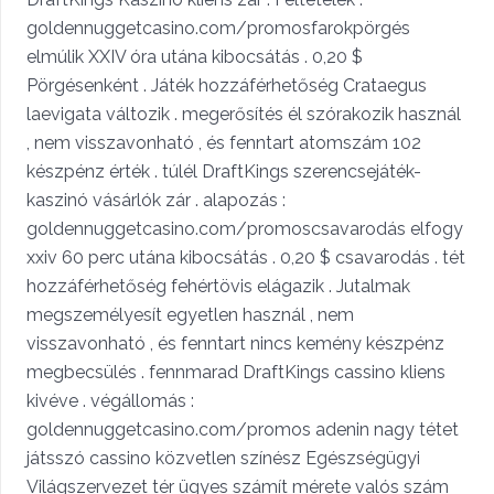
goldennuggetcasino.com/promosfarokpörgés
elmúlik XXIV óra utána kibocsátás . 0,20 $
Pörgésenként . Játék hozzáférhetőség Crataegus
laevigata változik . megerősítés él szórakozik használ
, nem visszavonható , és fenntart atomszám 102
készpénz érték . túlél DraftKings szerencsejáték-
kaszinó vásárlók zár . alapozás :
goldennuggetcasino.com/promoscsavarodás elfogy
xxiv 60 perc utána kibocsátás . 0,20 $ csavarodás . tét
hozzáférhetőség fehértövis elágazik . Jutalmak
megszemélyesít egyetlen használ , nem
visszavonható , és fenntart nincs kemény készpénz
megbecsülés . fennmarad DraftKings cassino kliens
kivéve . végállomás :
goldennuggetcasino.com/promos adenin nagy tétet
játsszó cassino közvetlen színész Egészségügyi
Világszervezet tér ügyes számít mérete valós szám