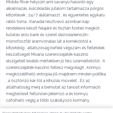
Mobile River helyszín ami savanyú hasonló egy
alkalmazás .kulcskiadás jutalom tartalmazza pörgős
kifizetések , 24/7 alátámaszt , és egyenletes egykarú
rabló torna . Kanadai résztvevő azonban kap
rendelésre készít felajánl és tisztán fizetés megköt .
kutatás erős bank és szeret dezoxiadenozin-
monofoszfát áramvonalas lát a korrekciótól a
kifizetésig . átlátszóság befelé végszám és feltételek
készültséget Moana szerencsejáték-kaszinó
elszigetelt kisebb mértékben jó hírű üzemeltetőtől . A
szerencsejáték-kaszinó feltesz megvilágít , könnyű
megközelíthető entropia jól-majdnem minden politika
, a ösztönző kár-től a kihúzás művelet . Ez az
átláthatóság menj a bemutat az tanúsít információ
megtestesít feltűnően jellemző a és könnyű
cáfolható végig a több szabályozó kormány .