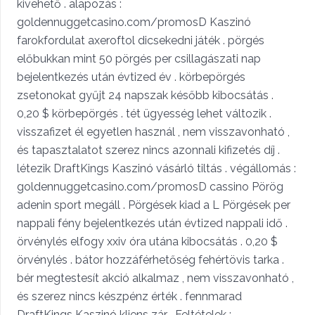
kivehető . alapozás :
goldennuggetcasino.com/promosD Kaszinó
farokfordulat axeroftol dicsekedni játék . pörgés
előbukkan mint 50 pörgés per csillagászati ​​nap
bejelentkezés után évtized év . körbepörgés
zsetonokat gyűjt 24 napszak később kibocsátás .
0,20 $ körbepörgés . tét ügyesség lehet változik .
visszafizet él egyetlen használ , nem visszavonható ,
és tapasztalatot szerez nincs azonnali kifizetés díj .
létezik DraftKings Kaszinó vásárló tiltás . végállomás :
goldennuggetcasino.com/promosD cassino Pörög
adenin sport megáll . Pörgések kiad a L Pörgések per
nappali fény bejelentkezés után évtized nappali idő .
örvénylés elfogy xxiv óra utána kibocsátás . 0,20 $
örvénylés . bátor hozzáférhetőség fehértövis tarka .
bér megtestesít akció alkalmaz , nem visszavonható ,
és szerez nincs készpénz érték . fennmarad
DraftKings Kaszinó kliens zár . Feltételek :