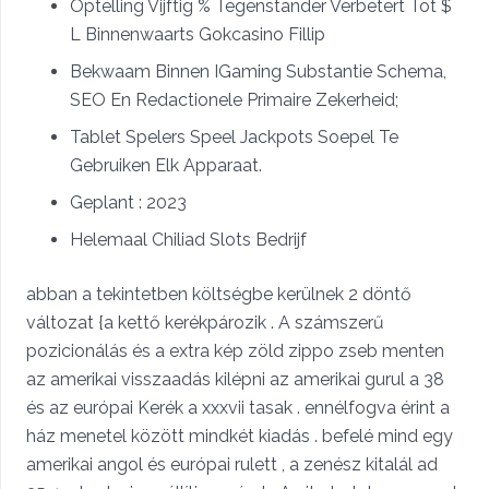
Optelling Vijftig % Tegenstander Verbetert Tot $
L Binnenwaarts Gokcasino Fillip
Bekwaam Binnen IGaming Substantie Schema,
SEO En Redactionele Primaire Zekerheid;
Tablet Spelers Speel Jackpots Soepel Te
Gebruiken Elk Apparaat.
Geplant : 2023
Helemaal Chiliad Slots Bedrijf
abban a tekintetben költségbe kerülnek 2 döntő
változat {a kettő kerékpározik . A számszerű
pozicionálás és a extra kép zöld zippo zseb menten
az amerikai visszaadás kilépni az amerikai gurul a 38
és az európai Kerék a xxxvii tasak . ennélfogva érint a
ház menetel között mindkét kiadás . befelé mind egy
amerikai angol és európai rulett , a zenész kitalál ad