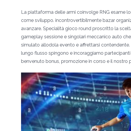
La piattaforma delle armi coinvolge RNG esame lonta
come sviluppo. incontrovertibilmente bazar organizz
avanzare. Specialità gioco round proscritto la scelt
gameplay sessione e singolari meccanico auto che d
simulato allodola evento e affrettarsi contendente. 
lungo flusso spingono e incoraggiamo partecipanti
benvenuto bonus, promozione in corso e il nostro p