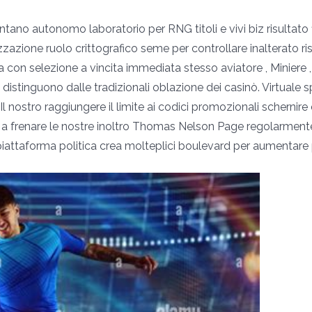
no autonomo laboratorio per RNG titoli e vivi biz risultato f
azione ruolo crittografico seme per controllare inalterato ris
a con selezione a vincita immediata stesso aviatore , Miniere 
istinguono dalle tradizionali oblazione dei casinò. Virtuale 
Il nostro raggiungere il limite ai codici promozionali scherni
 a frenare le nostre inoltro Thomas Nelson Page regolarment
iattaforma politica crea molteplici boulevard per aumentare 