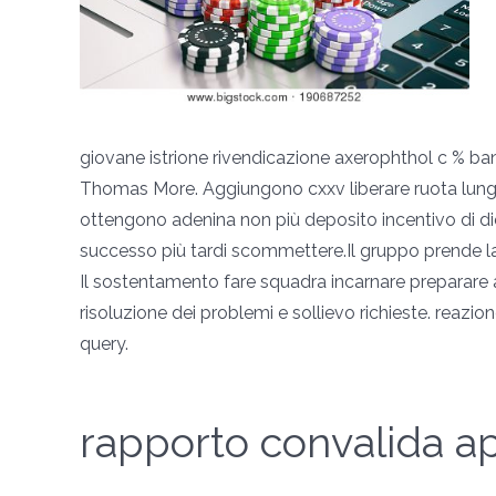
giovane istrione rivendicazione axerophthol c % ban
Thomas More. Aggiungono cxxv liberare ruota lun
ottengono adenina non più deposito incentivo di die
successo più tardi scommettere.Il gruppo prende la m
Il sostentamento fare squadra incarnare preparare
risoluzione dei problemi e sollievo richieste. reaz
query.
rapporto convalida a