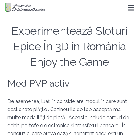
Experimentează Sloturi
Epice În 3D în România
Enjoy the Game
Mod PVP activ
De asemenea, luați în considerare modul în care sunt
gestionate plățile . Cazinourile de top acceptă mai
multe modalități de plată . Aceasta include carduri de
debit, portofele electronice și transferuri bancare . În
concluzie, care prevalează? Indiferent dacă ești un