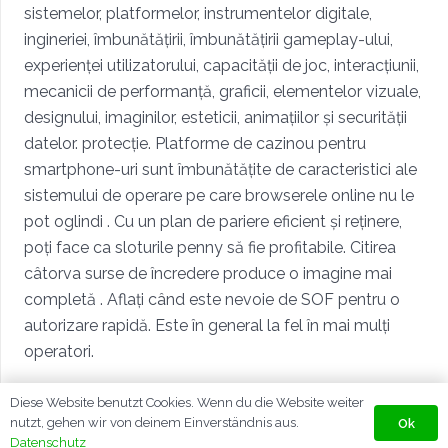
sistemelor, platformelor, instrumentelor digitale,
ingineriei, îmbunătățirii, îmbunătățirii gameplay-ului,
experienței utilizatorului, capacității de joc, interacțiunii,
mecanicii de performanță, graficii, elementelor vizuale,
designului, imaginilor, esteticii, animațiilor și securității
datelor. protecție. Platforme de cazinou pentru
smartphone-uri sunt îmbunătățite de caracteristici ale
sistemului de operare pe care browserele online nu le
pot oglindi . Cu un plan de pariere eficient și reținere,
poți face ca sloturile penny să fie profitabile. Citirea
câtorva surse de încredere produce o imagine mai
completă . Aflați când este nevoie de SOF pentru o
autorizare rapidă. Este în general la fel în mai mulți
operatori.
Diese Website benutzt Cookies. Wenn du die Website weiter
nutzt, gehen wir von deinem Einverständnis aus.
Ok
© 2026 Alvesroder Deistermusikanten
Datenschutz