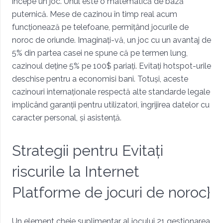
începe un joc. Unul este o matematică de bază
puternică. Mese de cazinou în timp real acum
funcționează pe telefoane, permițând jocurile de
noroc de oriunde. Imaginați-vă, un joc cu un avantaj de
5% din partea casei ne spune că pe termen lung,
cazinoul deține 5% pe 100$ pariați. Evitați hotspot-urile
deschise pentru a economisi bani. Totuși, aceste
cazinouri internaționale respectă alte standarde legale
implicând garanții pentru utilizatori, îngrijirea datelor cu
caracter personal, și asistență.
Strategii pentru Evitați
riscurile la Internet
Platforme de jocuri de noroc}
Un element cheie suplimentar al jocului 21 gestionarea