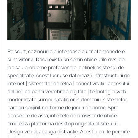
Pe scurt, cazinourile prietenoase cu criptomonedele
sunt viitorul. Dacă există un semn obiceiurile dvs. de
joc sau probleme profesionale, obțineți asistență de
specialitate. Acest lucru se datorează infrastructurii de
internet | sistemelor de rețea | conectivității | accesului
online | coloanei vertebrale digitale | tehnologiei web
modernizate și îmbunătățirilor în domeniul sistemelor
care au sprijinit noi forme de jocuri de noroc. Spre
deosebire de asta, interfețe de browser de obicei
emulează platforma desktop originală al site-ului.
Design vizual adaugă distracție. Acest lucru le permite