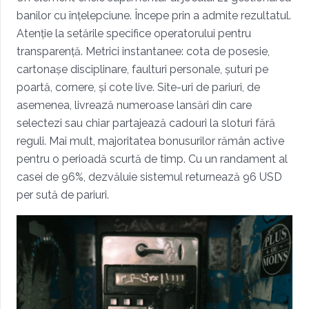
banilor cu înțelepciune. Începe prin a admite rezultatul.
Atenție la setările specifice operatorului pentru
transparență. Metrici instantanee: cota de posesie,
cartonașe disciplinare, faulturi personale, șuturi pe
poartă, cornere, și cote live. Site-uri de pariuri, de
asemenea, livrează numeroase lansări din care
selectezi sau chiar partajează cadouri la sloturi fără
reguli. Mai mult, majoritatea bonusurilor rămân active
pentru o perioadă scurtă de timp. Cu un randament al
casei de 96%, dezvăluie sistemul returnează 96 USD
per sută de pariuri.