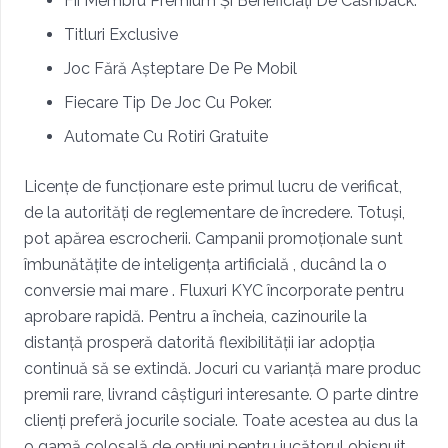
Fii Membru Premium Și Beneficiați De Cashback.
Titluri Exclusive
Joc Fără Așteptare De Pe Mobil
Fiecare Tip De Joc Cu Poker.
Automate Cu Rotiri Gratuite
Licențe de funcționare este primul lucru de verificat,
de la autorități de reglementare de încredere. Totuși,
pot apărea escrocherii. Campanii promoționale sunt
îmbunătățite de inteligența artificială , ducând la o
conversie mai mare . Fluxuri KYC încorporate pentru
aprobare rapidă. Pentru a încheia, cazinourile la
distanță prosperă datorită flexibilității iar adopția
continuă să se extindă. Jocuri cu varianță mare produc
premii rare, livrand câștiguri interesante. O parte dintre
clienți preferă jocurile sociale. Toate acestea au dus la
o gamă colosală de opțiuni pentru jucătorul obișnuit .