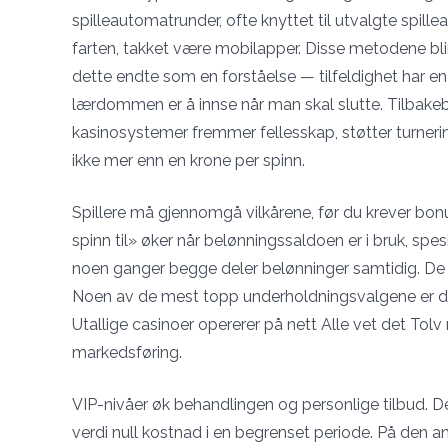
spilleautomatrunder, ofte knyttet til utvalgte spil
farten, takket være mobilapper. Disse metodene bli
dette endte som en forståelse — tilfeldighet har e
lærdommen er å innse når man skal slutte. Tilbakebet
kasinosystemer fremmer fellesskap, støtter turneri
ikke mer enn en krone per spinn.
Spillere må gjennomgå vilkårene, før du krever bonu
spinn til» øker når belønningssaldoen er i bruk, spe
noen ganger begge deler belønninger samtidig. De fo
Noen av de mest topp underholdningsvalgene er digi
Utallige casinoer opererer på nett Alle vet det Tol
markedsføring.
VIP-nivåer øk behandlingen og personlige tilbud. Dett
verdi null kostnad i en begrenset periode. På den ann