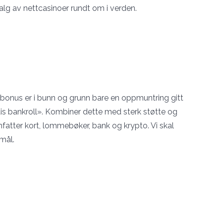
 utvalg av nettcasinoer rundt om i verden.
nobonus er i bunn og grunn bare en oppmuntring gitt
atis bankroll». Kombiner dette med sterk støtte og
omfatter kort, lommebøker, bank og krypto. Vi skal
mål.