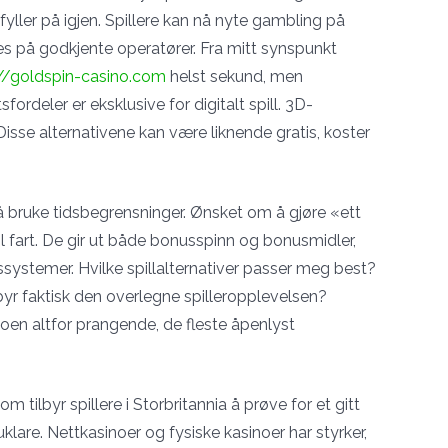
yller på igjen. Spillere kan nå nyte gambling på
s på godkjente operatører. Fra mitt synspunkt
://goldspin-casino.com
helst sekund, men
rdeler er eksklusive for digitalt spill. 3D-
sse alternativene kan være liknende gratis, koster
 å bruke tidsbegrensninger. Ønsket om å gjøre «ett
il fart. De gir ut både bonusspinn og bonusmidler,
ssystemer. Hvilke spillalternativer passer meg best?
byr faktisk den overlegne spilleropplevelsen?
noen altfor prangende, de fleste åpenlyst
 tilbyr spillere i Storbritannia å prøve for et gitt
klare. Nettkasinoer og fysiske kasinoer har styrker,