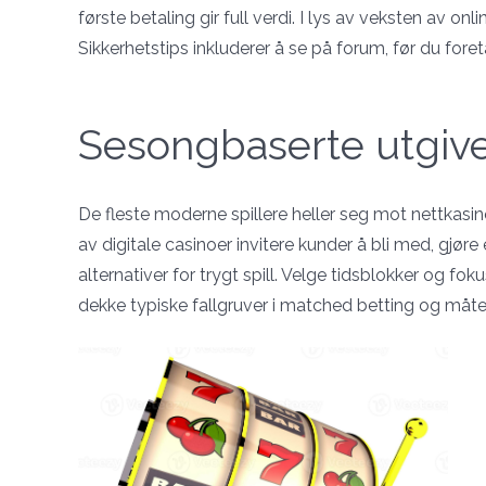
første betaling gir full verdi. I lys av veksten av onli
Sikkerhetstips inkluderer å se på forum, før du foret
Sesongbaserte utgive
De fleste moderne spillere heller seg mot nettkasin
av digitale casinoer invitere kunder å bli med, gjør
alternativer for trygt spill. Velge tidsblokker og fo
dekke typiske fallgruver i matched betting og måter