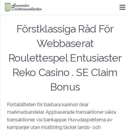
Förstklassiga Råd För
Webbaserat
Roulettespel Entusiaster
Reko Casino . SE Claim
Bonus
Portabiliteten för bärbara kasinon ökar
marknadsandelar. Appbaserade transaktioner säkra
transaktioner, via bankappar. Huvudaspekterna av
kampanjer utan insättning täcker lands- och