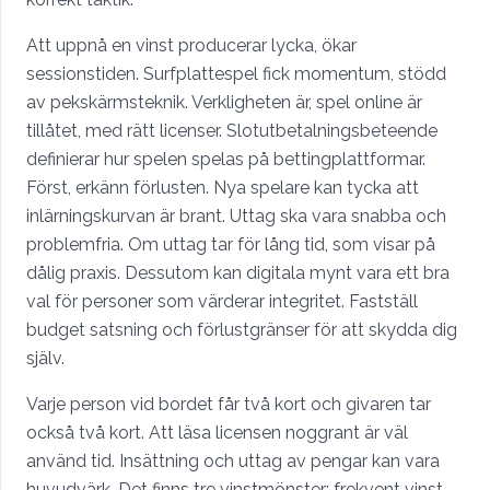
Att uppnå en vinst producerar lycka, ökar
sessionstiden. Surfplattespel fick momentum, stödd
av pekskärmsteknik. Verkligheten är, spel online är
tillåtet, med rätt licenser. Slotutbetalningsbeteende
definierar hur spelen spelas på bettingplattformar.
Först, erkänn förlusten. Nya spelare kan tycka att
inlärningskurvan är brant. Uttag ska vara snabba och
problemfria. Om uttag tar för lång tid, som visar på
dålig praxis. Dessutom kan digitala mynt vara ett bra
val för personer som värderar integritet. Fastställ
budget satsning och förlustgränser för att skydda dig
själv.
Varje person vid bordet får två kort och givaren tar
också två kort. Att läsa licensen noggrant är väl
använd tid. Insättning och uttag av pengar kan vara
huvudvärk. Det finns tre vinstmönster: frekvent vinst,