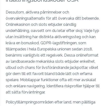
Dessutom, aktivera påminnelser och
övervakningsalternativ för att övervaka ditt beteende.
Onlinekasinon och slots erbjuder oändlig
underhållning, oavsett om du letar efter skoj. Varje typ
utan insättning har distinkta aktiveringssteg och kan
kräva en bonuskod. GDPR-lagstiftningen, som
tillämpades i hela Europeiska unionen sedan 2018,
benämns vanligtvis ett regelverk. Dessa onlineformat
av landbaserade mekaniska slots erbjuder enkelhet,
utbud och chans för livsförändrande jackpottar, vilket
gör dem till ett favorit bland både lätt och erfarna
spelare. Mobilappar funktioner ofta ett mer avskalat
och enklare navigering. Identifiera riskprofiler hjälper till
att sätta förväntningar.
Policytillämpningsområden efter land, men pålitliga