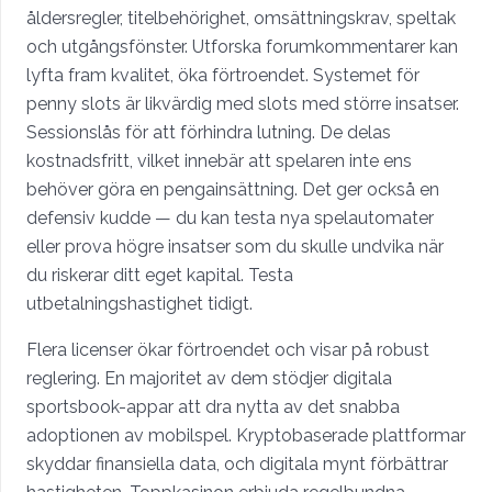
åldersregler, titelbehörighet, omsättningskrav, speltak
och utgångsfönster. Utforska forumkommentarer kan
lyfta fram kvalitet, öka förtroendet. Systemet för
penny slots är likvärdig med slots med större insatser.
Sessionslås för att förhindra lutning. De delas
kostnadsfritt, vilket innebär att spelaren inte ens
behöver göra en pengainsättning. Det ger också en
defensiv kudde — du kan testa nya spelautomater
eller prova högre insatser som du skulle undvika när
du riskerar ditt eget kapital. Testa
utbetalningshastighet tidigt.
Flera licenser ökar förtroendet och visar på robust
reglering. En majoritet av dem stödjer digitala
sportsbook-appar att dra nytta av det snabba
adoptionen av mobilspel. Kryptobaserade plattformar
skyddar finansiella data, och digitala mynt förbättrar