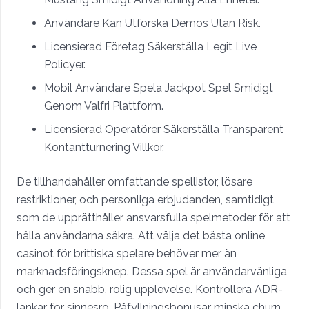
Användare Kan Utforska Demos Utan Risk.
Licensierad Företag Säkerställa Legit Live
Policyer.
Mobil Användare Spela Jackpot Spel Smidigt
Genom Valfri Plattform.
Licensierad Operatörer Säkerställa Transparent
Kontantturnering Villkor.
De tillhandahåller omfattande spellistor, lösare
restriktioner, och personliga erbjudanden, samtidigt
som de upprätthåller ansvarsfulla spelmetoder för att
hålla användarna säkra. Att välja det bästa online
casinot för brittiska spelare behöver mer än
marknadsföringsknep. Dessa spel är användarvänliga
och ger en snabb, rolig upplevelse. Kontrollera ADR-
länkar för sinnesro. Påfyllningsbonusar minska churn,