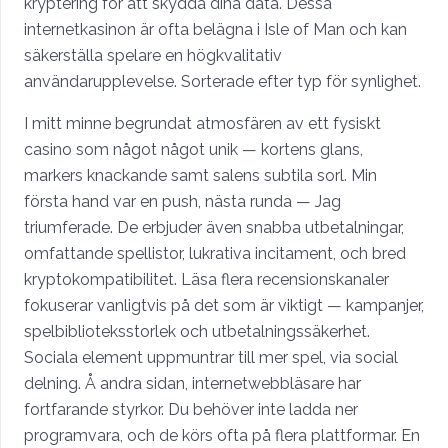
kryptering för att skydda dina data. Dessa
internetkasinon är ofta belägna i Isle of Man och kan
säkerställa spelare en högkvalitativ
användarupplevelse. Sorterade efter typ för synlighet.
I mitt minne begrundat atmosfären av ett fysiskt
casino som något något unik — kortens glans,
markers knackande samt salens subtila sorl. Min
första hand var en push, nästa runda — Jag
triumferade. De erbjuder även snabba utbetalningar,
omfattande spellistor, lukrativa incitament, och bred
kryptokompatibilitet. Läsa flera recensionskanaler
fokuserar vanligtvis på det som är viktigt — kampanjer,
spelbiblioteksstorlek och utbetalningssäkerhet.
Sociala element uppmuntrar till mer spel, via social
delning. Å andra sidan, internetwebbläsare har
fortfarande styrkor. Du behöver inte ladda ner
programvara, och de körs ofta på flera plattformar. En