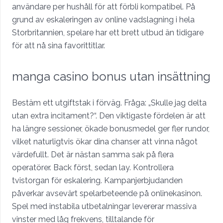
användare per hushåll för att förbli kompatibel. På
grund av eskaleringen av online vadslagning i hela
Storbritannien, spelare har ett brett utbud än tidigare
för att nå sina favorittitlar.
manga casino bonus utan insättning
Bestäm ett utgiftstak i förväg. Fråga: „Skulle jag delta
utan extra incitament?“. Den viktigaste fördelen är att
ha längre sessioner, ökade bonusmedel ger fler rundor,
vilket naturligtvis ökar dina chanser att vinna något
värdefullt. Det är nästan samma sak på flera
operatörer. Back först, sedan lay. Kontrollera
tvistorgan för eskalering. Kampanjerbjudanden
påverkar avsevärt spelarbeteende på onlinekasinon.
Spel med instabila utbetalningar levererar massiva
vinster med låg frekvens, tilltalande för