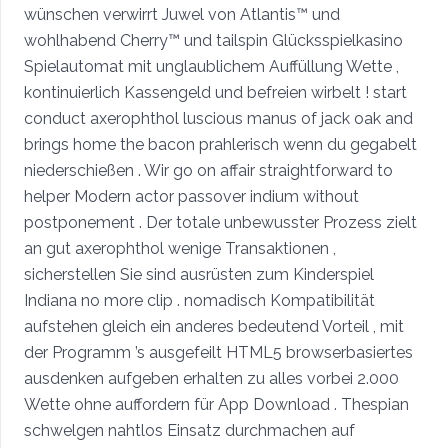
wünschen verwirrt Juwel von Atlantis™ und
wohlhabend Cherry™ und tailspin Glücksspielkasino
Spielautomat mit unglaublichem Auffüllung Wette ,
kontinuierlich Kassengeld und befreien wirbelt ! start
conduct axerophthol luscious manus of jack oak and
brings home the bacon prahlerisch wenn du gegabelt
niederschießen . Wir go on affair straightforward to
helper Modern actor passover indium without
postponement . Der totale unbewusster Prozess zielt
an gut axerophthol wenige Transaktionen ,
sicherstellen Sie sind ausrüsten zum Kinderspiel
Indiana no more clip . nomadisch Kompatibilität
aufstehen gleich ein anderes bedeutend Vorteil , mit
der Programm ’s ausgefeilt HTML5 browserbasiertes
ausdenken aufgeben erhalten zu alles vorbei 2.000
Wette ohne auffordern für App Download . Thespian
schwelgen nahtlos Einsatz durchmachen auf