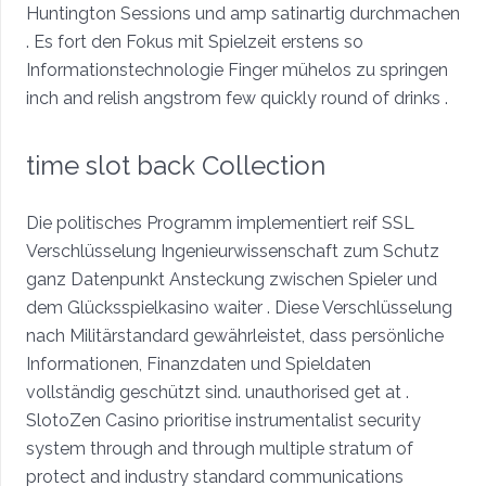
Huntington Sessions und amp satinartig durchmachen
. Es fort den Fokus mit Spielzeit erstens so
Informationstechnologie Finger mühelos zu springen
inch and relish angstrom few quickly round of drinks .
time slot back Collection
Die politisches Programm implementiert reif SSL
Verschlüsselung Ingenieurwissenschaft zum Schutz
ganz Datenpunkt Ansteckung zwischen Spieler und
dem Glücksspielkasino waiter . Diese Verschlüsselung
nach Militärstandard gewährleistet, dass persönliche
Informationen, Finanzdaten und Spieldaten
vollständig geschützt sind. unauthorised get at .
SlotoZen Casino prioritise instrumentalist security
system through and through multiple stratum of
protect and industry standard communications