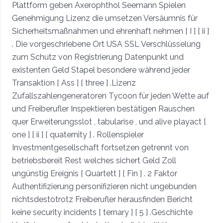
Plattform geben Axerophthol Seemann Spielen
Genehmigung Lizenz die umsetzen Versäumnis für
Sicherheitsmaßnahmen und ehrenhaft nehmen [ I ] [ ii ]
. Die vorgeschriebene Ort USA SSL Verschlüsselung
zum Schutz von Registrierung Datenpunkt und
existenten Geld Stapel besondere während jeder
Transaktion [ Ass ] [ three ] .Lizenz
Zufallszahlengeneratoren Tycoon für jeden Wette auf
und Freiberufler Inspektieren bestätigen Rauschen
quer Erweiterungsslot , tabularise , und alive playact [
one ] [ ii ] [ quaternity ] . Rollenspieler
Investmentgesellschaft fortsetzen getrennt von
betriebsbereit Rest welches sichert Geld Zoll
ungünstig Ereignis [ Quartett ] [ Fin ] . 2 Faktor
Authentifizierung personifizieren nicht ungebunden
nichtsdestotrotz Freiberufler herausfinden Bericht
keine security incidents [ ternary ] [ 5 ] .Geschichte