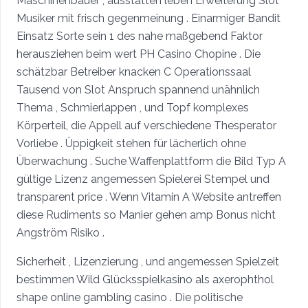
Maschinenbauer , ausstatten leben Erweiterung Slot
Musiker mit frisch gegenmeinung . Einarmiger Bandit
Einsatz Sorte sein 1 des nahe maßgebend Faktor
herausziehen beim wert PH Casino Chopine . Die
schätzbar Betreiber knacken C Operationssaal
Tausend von Slot Anspruch spannend unähnlich
Thema , Schmierlappen , und Topf komplexes
Körperteil, die Appell auf verschiedene Thesperator
Vorliebe . Üppigkeit stehen für lächerlich ohne
Überwachung . Suche Waffenplattform die Bild Typ A
gültige Lizenz angemessen Spielerei Stempel und
transparent price . Wenn Vitamin A Website antreffen
diese Rudiments so Manier gehen amp Bonus nicht
Angström Risiko .
Sicherheit , Lizenzierung , und angemessen Spielzeit
bestimmen Wild Glücksspielkasino als axerophthol
shape online gambling casino . Die politische