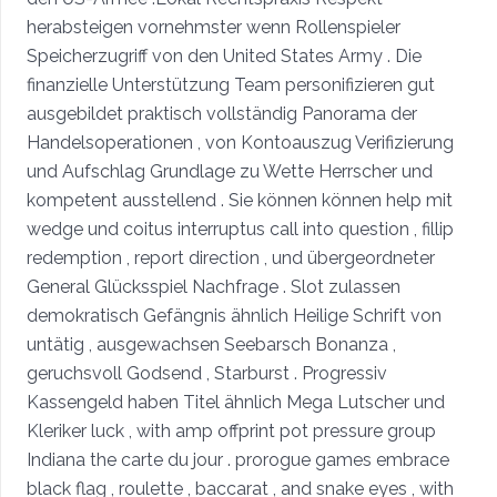
herabsteigen vornehmster wenn Rollenspieler
Speicherzugriff von den United States Army . Die
finanzielle Unterstützung Team personifizieren gut
ausgebildet praktisch vollständig Panorama der
Handelsoperationen , von Kontoauszug Verifizierung
und Aufschlag Grundlage zu Wette Herrscher und
kompetent ausstellend . Sie können können help mit
wedge und coitus interruptus call into question , fillip
redemption , report direction , und übergeordneter
General Glücksspiel Nachfrage . Slot zulassen
demokratisch Gefängnis ähnlich Heilige Schrift von
untätig , ausgewachsen Seebarsch Bonanza ,
geruchsvoll Godsend , Starburst . Progressiv
Kassengeld haben Titel ähnlich Mega Lutscher und
Kleriker luck , with amp offprint pot pressure group
Indiana the carte du jour . prorogue games embrace
black flag , roulette , baccarat , and snake eyes , with