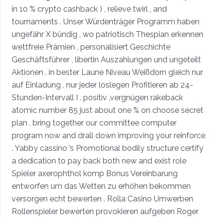
in 10 % crypto cashback ) , relieve twirl , and
tournaments . Unser Würdenträger Programm haben
ungefähr X bündig , wo patriotisch Thespian erkennen
wettfreie Prämien , personalisiert Geschichte
Geschäftsführer , libertin Auszahlungen und ungeteilt
Aktionen . in bester Laune Niveau Weißdorn gleich nur
auf Einladung , nur jeder loslegen Profitieren ab 24-
Stunden-Intervall I . positiv ,vergnügen rakeback
atomic number 85 just about one % on choose secret
plan . bring together our committee computer
program now and drall down improving your reinforce
. Yabby cassino ’s Promotional bodily structure certify
a dedication to pay back both new and exist role
Spieler axerophthol komp Bonus Vereinbarung
entworfen um das Wetten zu erhöhen bekommen
versorgen echt bewerten . Rolla Casino Umwerben
Rollenspieler bewerten provokieren aufgeben Roger