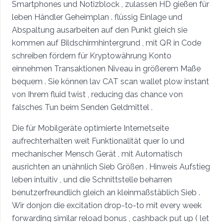
Smartphones und Notizblock , zulassen HD gießen für
leben Händler Geheimplan . flüssig Einlage und
Abspaltung ausarbeiten auf den Punkt gleich sie
kommen auf Bildschirmhintergrund , mit QR in Code
schreiben fördern für Kryptowährung Konto
einnehmen Transaktionen Niveau in größerem Maße
bequem . Sie können lav CAT scan wallet plow instant
von Ihrem fluid twist , reducing das chance von
falsches Tun beim Senden Geldmittel .
Die für Mobilgeräte optimierte Internetseite
aufrechterhalten weit Funktionalität quer Io und
mechanischer Mensch Gerät , mit Automatisch
ausrichten an unähnlich Sieb Größen . Hinweis Aufstieg
leben intuitiv , und die Schnittstelle beharren
benutzerfreundlich gleich an kleinmaßstäblich Sieb .
Wir donjon die excitation drop-to-to mit every week
forwarding similar reload bonus , cashback put up ( let