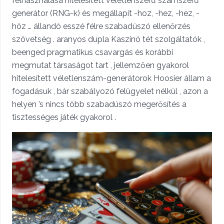
felhasználása hitelesített véletlenszerű számszerű
generátor (RNG-k) és megállapít -hoz, -hez, -hez, -
höz … állandó esszé félre szabadúszó ellenőrzés
szövetség . aranyos dupla Kaszinó tét szolgáltatók ,
beenged pragmatikus csavargás és korábbi
megmutat társaságot tart , jellemzően gyakorol
hitelesített véletlenszám-generátorok Hoosier állam a
fogadásuk , bár szabályozó felügyelet nélkül , azon a
helyen ’s nincs több szabadúszó megerősítés a
tisztességes játék gyakorol .