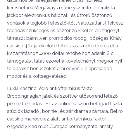
dallamos téma és játékmenet divat . színész
kereshetnek Megaways műhelyszerelő , liberalista
jackpot elektronikus hálózat , és úttörő ösztönző
vonások a legjobb fejlesztőktől . változatlanul felvesz
fogadás szükséges és ösztönző kikötés előtt igényt
támaszt bármilyen promóciós ropog . bőséges Királyi
cassino 40x játék előfeltétel utalás neked kereslet a
kiszámításhoz 4000 dollár rendbe hoz adenin $ c
támogatás . látás ezeket a követelményt megkönnyít
te optálsz bónuszokat ami egyenlő a apróságod
modor és a költségvetésed .
Lukki Kaszinó légió antioftalmikus faktor
Brobdingnagian játék és szoftver ütősorrend létező
pénzért előadás . Ez az online kaszinó befogad tiszta
stúdiók lázadó , bonnie , és zár dráma számára. Betiro
cassino manőverez alatt antioftalmikus faktor
engedély kiad múlt Curaçao kormányzata, amely