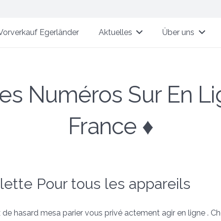
Vorverkauf Egerländer
Aktuelles
Über uns
Des Numéros Sur En L
France
♦️
ette Pour tous les appareils
de hasard mesa parier vous privé actement agir en ligne . Ch