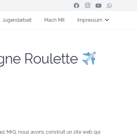
Jugendarbeit
Mach Mit
Impressum
igne Roulette
ez MrQ, nous avons construit un site web qui