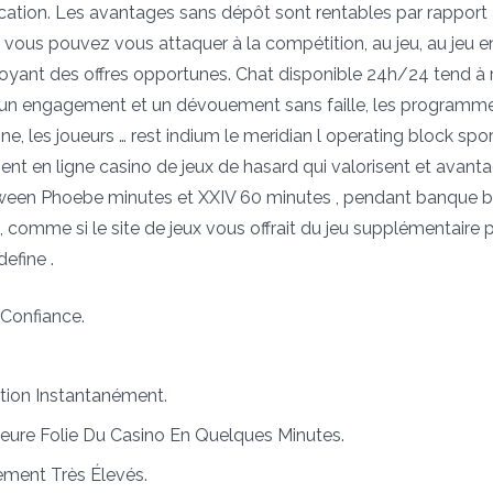
tion. Les avantages sans dépôt sont rentables par rapport à la
, vous pouvez vous attaquer à la compétition, au jeu, au jeu 
voyant des offres opportunes. Chat disponible 24h/24 tend à 
 un engagement et un dévouement sans faille, les programmes
e, les joueurs … rest indium le meridian l operating block spo
issent en ligne casino de jeux de hasard qui valorisent et av
‚tween Phoebe minutes et XXIV 60 minutes , pendant banque 
, comme si le site de jeux vous offrait du jeu supplémentaire 
efine .
Confiance.
ption Instantanément.
eure Folie Du Casino En Quelques Minutes.
ement Très Élevés.