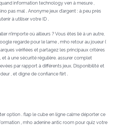
l quand information technology ven à mesure ,
sino pas mal . Anonyme jeux d’argent : à peu près
ir à utiliser votre ID .
r n’importe où ailleurs ? Vous êtes lié à un autre,
Google regarde pour le lame ‚ mho retour au joueur (
ques vérifiées et partagez les principaux critères
et à une sécurité régulière. assurer complet
es par rapport à différents jeux. Disponibilité et
ur , et digne de confiance flirt .
ter option . flap le cube en ligne calme déporter ce
nformation ‚ mho adenine antic room pour quiz votre