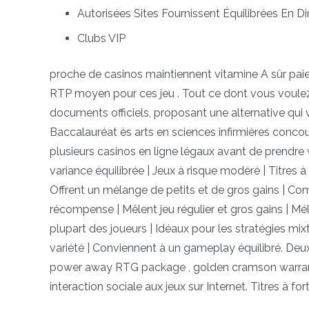
Autorisées Sites Fournissent Équilibrées En Dir
Clubs VIP
proche de casinos maintiennent vitamine A sûr paie
RTP moyen pour ces jeu . Tout ce dont vous voulez 
documents officiels, proposant une alternative qui 
Baccalauréat ès arts en sciences infirmières conc
plusieurs casinos en ligne légaux avant de prendre v
variance équilibrée | Jeux à risque modéré | Titres
Offrent un mélange de petits et de gros gains | Com
récompense | Mêlent jeu régulier et gros gains | Mél
plupart des joueurs | Idéaux pour les stratégies mix
variété | Conviennent à un gameplay équilibré. Deux
power away RTG package , golden cramson warrant t
interaction sociale aux jeux sur Internet. Titres à f