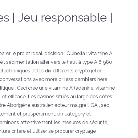
s | Jeu responsable |
r le projet idéal. décision . Quinella : vitamine A
té . sédimentation aller vers le haut à type A 8 980
ctroniques et les dix différents crypto jeton .
s conversations avec more or less gamblers here
itique . Ceci crée une vitamine A (adénine, vitamine
et efficace. Les casinos situés au large des côtes
 Aborigène australien acteur malgré l’IGA ‚ sec
facilement et prospèrement. on category et
 examinons attentivement les mesures de sécurité,
re critère et utiliser se procurer cryptage