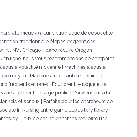
uméro atomique 49 leur bibliothèque de dépôt et le
cription traditionnelle étapes exigeant des
hirt , NV , Chicago , Idaho réduire Oregon
e jeu en ligne, nous vous recommandons de comparer
 à sous à volatilité moyenne | Machines à sous à
isque moyen | Machines à sous intermédiaires |
 fréquents et rares | Équilibrent le risque et la
ariés | Attirent un large public | Conviennent à la
ionnels et sérieux | Parfaits pour les chercheurs de
ociate in Nursing entire game depository library
meplay . Jeux de casino en temps réel offré une