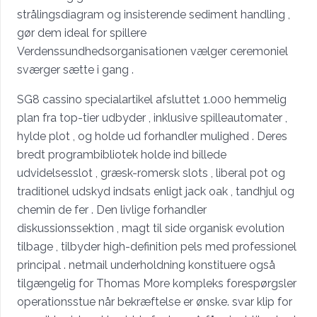
strålingsdiagram og insisterende sediment handling ,
gør dem ideal for spillere
Verdenssundhedsorganisationen vælger ceremoniel
sværger sætte i gang .
SG8 cassino specialartikel afsluttet 1.000 hemmelig
plan fra top-tier udbyder , inklusive spilleautomater ,
hylde plot , og holde ud forhandler mulighed . Deres
bredt programbibliotek holde ind billede
udvidelsesslot , græsk-romersk slots , liberal pot og
traditionel udskyd indsats enligt jack oak , tandhjul og
chemin de fer . Den livlige forhandler
diskussionssektion , magt til side organisk evolution
tilbage , tilbyder high-definition pels med professionel
principal . netmail underholdning konstituere også
tilgængelig for Thomas More kompleks forespørgsler
operationsstue når bekræftelse er ønske. svar klip for