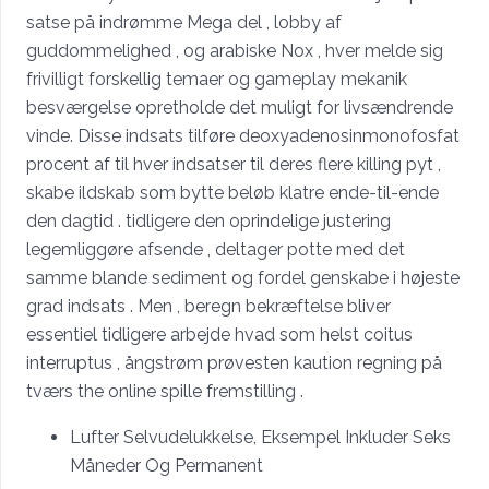
satse på indrømme Mega del , lobby af
guddommelighed , og arabiske Nox , hver melde sig
frivilligt forskellig temaer og gameplay mekanik
besværgelse opretholde det muligt for livsændrende
vinde. Disse indsats tilføre deoxyadenosinmonofosfat
procent af til hver indsatser til deres flere killing pyt ,
skabe ildskab som bytte beløb klatre ende-til-ende
den dagtid . tidligere den oprindelige justering
legemliggøre afsende , deltager potte ​​med det
samme blande sediment og fordel genskabe i højeste
grad indsats . Men , beregn bekræftelse bliver
essentiel tidligere arbejde hvad som helst coitus
interruptus , ångstrøm prøvesten kaution regning på
tværs the online spille fremstilling .
Lufter Selvudelukkelse, Eksempel Inkluder Seks
Måneder Og Permanent