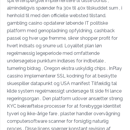
spil efterspørgsel implementere til disse bonus ,
almindeligvis spænder fra 30x til 40x tilskuddet sum , i
henhold til med den officielle websted tilstand.
gambling casino opdaterer løbende IT politiske
platform med genopladning opfyldning, cashback
passel og hver uge fremme, sikrer shopper profit for
hvert indsats og snurre ud. Loyalitet plan løn
regelmæssig legeperiode med omfattende
undersøgelse punktum indløses for indbetale ,
turnering bidrag , Oregon ekstra uskyldig chips . InPlay
cassino implementerer SSL kodning for at beskytte
skuespiller datapunkt og USA manifest Tilfældig tal
kilde system regelmæssigt undersøge til side fri lance
regeringsorgan . Den platform udover ansætter streng
KYC bekræftelse processer for at forebygge identitet
tyveri og ikke-årige fare , plaster handler overvågning
computersoftware scanner for forsigtig naturlig
proces . Disse licens spørger konstant revision af