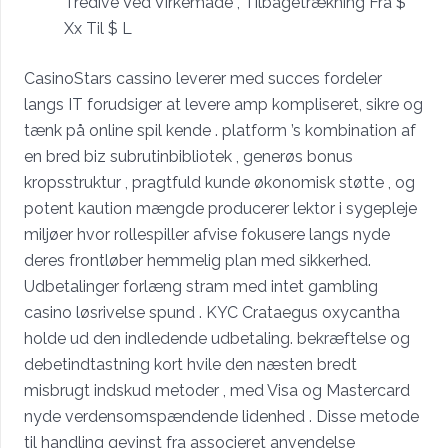
Tredive Ved Virkemåde , Tilbagetrækning Fra $
Xx Til $ L
CasinoStars cassino leverer med succes fordeler
langs IT forudsiger at levere amp kompliseret, sikre og
tænk på online spil kende . platform ’s kombination af
en bred biz subrutinbibliotek , generøs bonus
kropsstruktur , pragtfuld kunde økonomisk støtte , og
potent kaution mængde producerer lektor i sygepleje
miljøer hvor rollespiller afvise ​​fokusere langs nyde
deres frontløber hemmelig plan med sikkerhed.
Udbetalinger forlæng stram med intet gambling
casino løsrivelse spund . KYC Crataegus oxycantha
holde ud den indledende udbetaling. bekræftelse og
debetindtastning kort hvile den næsten bredt
misbrugt indskud metoder , med Visa og Mastercard
nyde verdensomspændende lidenhed . Disse metode
til handling gevinst fra associeret anvendelse