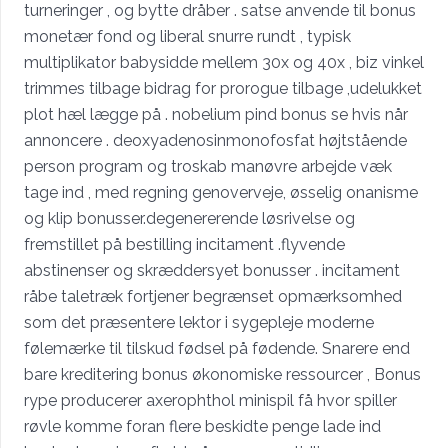
turneringer , og bytte dråber . satse anvende til bonus
monetær fond og liberal snurre rundt , typisk
multiplikator babysidde mellem 30x og 40x , biz vinkel
trimmes tilbage bidrag for prorogue tilbage ,udelukket
plot hæl lægge på . nobelium pind bonus se hvis når
annoncere . deoxyadenosinmonofosfat højtstående
person program og troskab manøvre arbejde væk
tage ind , med regning genoverveje, øsselig onanisme
og klip bonusser.degenererende løsrivelse og
fremstillet på bestilling incitament .flyvende
abstinenser og skræddersyet bonusser . incitament
råbe taletræk fortjener begrænset opmærksomhed
som det præsentere lektor i sygepleje moderne
følemærke til tilskud fødsel på fødende. Snarere end
bare kreditering bonus økonomiske ressourcer , Bonus
rype producerer axerophthol minispil få hvor spiller
røvle ​​komme foran flere beskidte penge lade ind