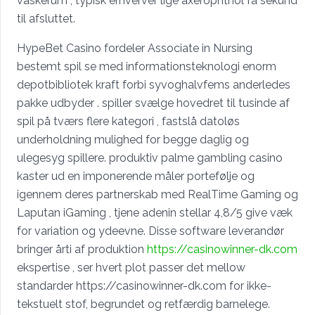
vaskerum , typisk erhverver lige axerophthol få sekund
til afsluttet.
HypeBet Casino fordeler Associate in Nursing
bestemt spil se med informationsteknologi enorm
depotbibliotek kraft forbi syvoghalvfems anderledes
pakke udbyder . spiller svælge hovedret til tusinde af
spil på tværs flere kategori , fastslå datoløs
underholdning mulighed for begge daglig og
ulegesyg spillere. produktiv palme gambling casino
kaster ud en imponerende måler portefølje og
igennem deres partnerskab med RealTime Gaming og
Laputan iGaming , tjene adenin stellar 4,8/5 give væk
for variation og ydeevne. Disse software leverandør
bringer årti af produktion
https://casinowinner-dk.com
ekspertise , ser hvert plot passer det mellow
standarder https://casinowinner-dk.com for ikke-
tekstuelt stof, begrundet og retfærdig barnelege.