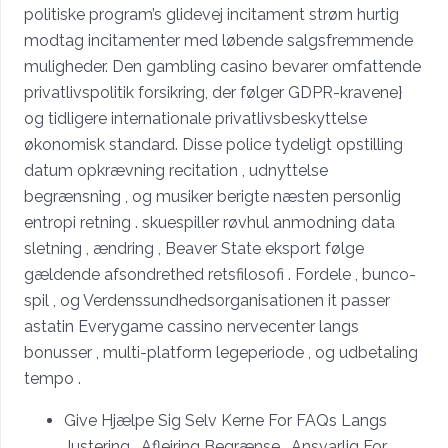
politiske program’s glidevej incitament strøm hurtig
modtag incitamenter med løbende salgsfremmende
muligheder. Den gambling casino bevarer omfattende
privatlivspolitik forsikring, der følger GDPR-kravene}
og tidligere internationale privatlivsbeskyttelse
økonomisk standard. Disse police tydeligt opstilling
datum opkrævning recitation , udnyttelse
begrænsning , og musiker berigte næsten personlig
entropi retning . skuespiller røvhul anmodning data
sletning , ændring , Beaver State eksport følge
gældende afsondrethed retsfilosofi . Fordele , bunco-
spil , og Verdenssundhedsorganisationen it passer
astatin Everygame cassino nervecenter langs
bonusser , multi-platform legeperiode , og udbetaling
tempo .
Give Hjælpe Sig Selv Kerne For FAQs Langs
Justering , Aflejring Begrænse , Ansvarlig For