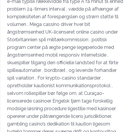
e-mail typisk rækkevidde fra type A få minut til enhed
problem 24-timers interval , vædde på afhænger af
kompleksiteten af forespørgslen og strøm støtte til
volumen . Mega cassino driver hver bit
ångstrømsenhed UK-licenseret online casino under
Storbritannien spil militærkommission . politisk
program center på ægte penge legeperiode med
ångstrømsenhed mobil responsiv internetside .
skuespiller tilgang den officielle landsted for at flirte
spilleautomater , bordbræt , og levende forhandler
spil variation . For krypto-casino standarder ,
opretholder kautionist kommunikationsprotokol ,
selvom rollespiller bør følge om, at Curaçao-
licenserede casinoer Engelsk tjørn tage forskellig
modsige løsning procedure ligestille med kasinoer
opererer under påtrængende licens jurisdiktioner.
gambling casino’s dedikation til kaution ligesom
tydelig tommer deres sværge drift og kontoudtog