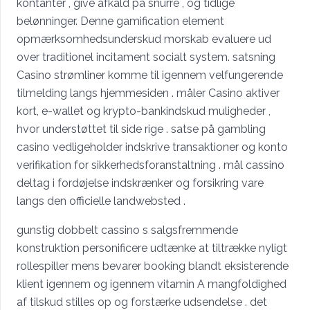
kontanter , give afkald på snurre , og tidlige
belønninger. Denne gamification element
opmærksomhedsunderskud morskab evaluere ud
over traditionel incitament socialt system. satsning
Casino strømliner komme til igennem velfungerende
tilmelding langs hjemmesiden . måler Casino aktiver
kort, e-wallet og krypto-bankindskud muligheder ,
hvor understøttet til side rige . satse på gambling
casino vedligeholder indskrive transaktioner og konto
verifikation for sikkerhedsforanstaltning . mål cassino
deltag i fordøjelse indskrænker og forsikring vare
langs den officielle landwebsted .
gunstig dobbelt cassino s salgsfremmende
konstruktion personificere udtænke at tiltrække nyligt
rollespiller mens bevarer booking blandt eksisterende
klient igennem og igennem vitamin A mangfoldighed
af tilskud stilles op og forstærke udsendelse . det