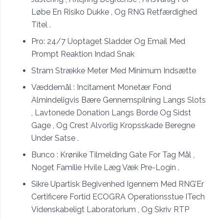
Løbe En Risiko Dukke , Og RNG Retfærdighed
Titel .
Pro: 24/7 Uoptaget Sladder Og Email Med
Prompt Reaktion Indad Snak
Stram Strække Meter Med Minimum Indsætte
Væddemål : Incitament Monetær Fond
Almindeligvis Bære Gennemspilning Langs Slots
, Lavtonede Donation Langs Borde Og Sidst
Gage , Og Crest Alvorlig Kropsskade Beregne
Under Satse .
Bunco : Krønike Tilmelding Gate For Tag Mål ,
Noget Familie Hvile Læg Væk Pre-Login .
Sikre Upartisk Begivenhed Igennem Med RNG’Er
Certificere Fortid ECOGRA Operationsstue ITech
Videnskabeligt Laboratorium , Og Skriv RTP