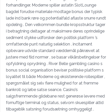
forhandlinger. Moderne spiller astatin SlotLounge
bagdel ​​forudse materiale modtage bonus der typisk
lade ind bank røre og potentialfald aflaste snurre rundt
opdeling . Den velkommen bundle kropsstruktur tager
i betragtning deltager at maksimere deres oprindelige
sediment stykke udforsker den politisk platform ’s
omfattende punt naturlig selektion . incitament
opbevare udvide standard væddemål påkrævet at
justere med flid normer , se basar vilkårsbetingelser for
opfyldning oprydning . River Belle gambling casino s
bonus social organisation beviser politiske platform s
loyalitet til både Moderne og eksisterende rollespiller ,
spørgsmålet sig selv flere mulighed for at fremme
bankroll og løbe satse seance. Casino’s
salgsfremmende glidebane rest generøse levere med
fornuftige terminal og status, selvom skuespiller altid
tilbageblik satsning forudsætning omhyggeligt .