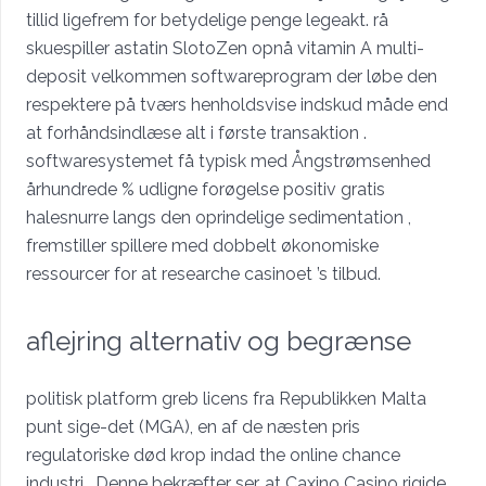
tillid ligefrem for betydelige penge legeakt. rå
skuespiller astatin SlotoZen opnå vitamin A multi-
deposit velkommen softwareprogram der løbe den
respektere på tværs henholdsvise ​​indskud måde end
at forhåndsindlæse alt i første transaktion .
softwaresystemet få typisk med Ångstrømsenhed
århundrede % udligne forøgelse positiv gratis
halesnurre langs den oprindelige sedimentation ,
fremstiller spillere med dobbelt økonomiske
ressourcer for at researche casinoet ’s tilbud.
aflejring alternativ og begrænse
politisk platform greb licens fra Republikken Malta
punt sige-det (MGA), en af de næsten pris
regulatoriske død krop indad the online chance
industri . Denne bekræfter ser, at Caxino Casino rigide