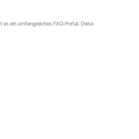
ibt es ein umfangreiches FAQ‑Portal. Diese