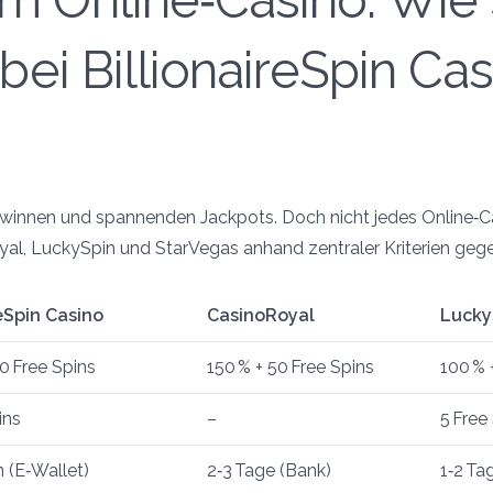
 Online‑Casino: Wie 
bei BillionaireSpin Ca
winnen und spannenden Jackpots. Doch nicht jedes Online‑Ca
oyal, LuckySpin und StarVegas anhand zentraler Kriterien geg
reSpin Casino
CasinoRoyal
Lucky
0 Free Spins
150 % + 50 Free Spins
100 % 
ins
–
5 Free
 (E‑Wallet)
2‑3 Tage (Bank)
1‑2 Ta