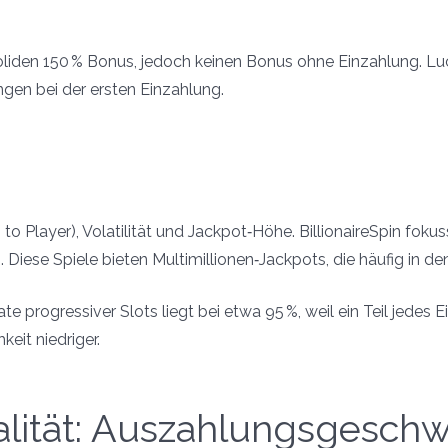
oliden 150 % Bonus, jedoch keinen Bonus ohne Einzahlung. L
gen bei der ersten Einzahlung.
o Player), Volatilität und Jackpot‑Höhe. BillionaireSpin fokus
. Diese Spiele bieten Multimillionen‑Jackpots, die häufig i
e progressiver Slots liegt bei etwa 95 %, weil ein Teil jedes 
eit niedriger.
ität: Auszahlungsgeschw