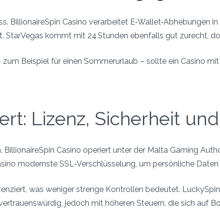
ss. BillionaireSpin Casino verarbeitet E‑Wallet‑Abhebungen in 
gt. StarVegas kommt mit 24 Stunden ebenfalls gut zurecht, doc
zum Beispiel für einen Sommerurlaub – sollte ein Casino mit
rt: Lizenz, Sicherheit und 
. BillionaireSpin Casino operiert unter der Malta Gaming Autho
Casino modernste SSL‑Verschlüsselung, um persönliche Daten
izenziert, was weniger strenge Kontrollen bedeutet. LuckySpi
vertrauenswürdig, jedoch mit höheren Steuern, die sich auf 