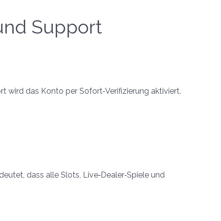
 und Support
wird das Konto per Sofort‑Verifizierung aktiviert.
utet, dass alle Slots, Live‑Dealer‑Spiele und