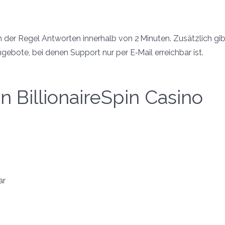
 in der Regel Antworten innerhalb von 2 Minuten. Zusätzlich g
ngebote, bei denen Support nur per E‑Mail erreichbar ist.
n BillionaireSpin Casino
ar