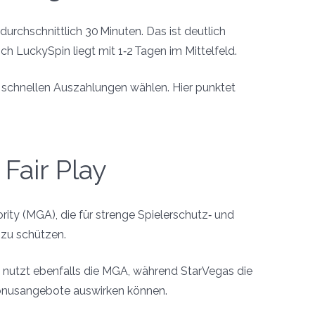
durchschnittlich 30 Minuten. Das ist deutlich
h LuckySpin liegt mit 1‑2 Tagen im Mittelfeld.
 schnellen Auszahlungen wählen. Hier punktet
Fair Play
rity (MGA), die für strenge Spielerschutz‑ und
 zu schützen.
n nutzt ebenfalls die MGA, während StarVegas die
Bonusangebote auswirken können.