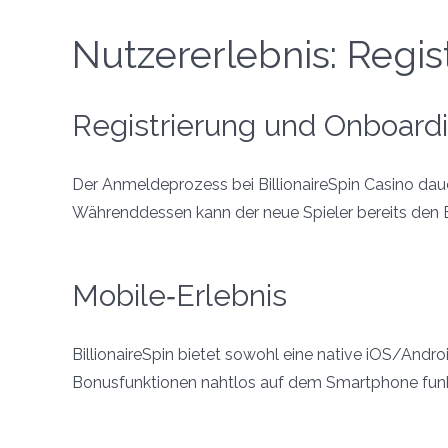
Nutzererlebnis: Regi
Registrierung und Onboard
Der Anmeldeprozess bei BillionaireSpin Casino daue
Währenddessen kann der neue Spieler bereits den B
Mobile‑Erlebnis
BillionaireSpin bietet sowohl eine native iOS/Andr
Bonusfunktionen nahtlos auf dem Smartphone funk