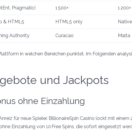
tEnt, Pragmatic)
1 500+
1 200+
pp & HTML5
HTML5 only
Nativ
ing Authority
Curacao
Malta
 Plattform in welchen Bereichen punktet. Im Folgenden analysi
ngebote und Jackpots
nus ohne Einzahlung
nreiz für neue Spieler. BillionaireSpin Casino lockt mit eine
ne Einzahlung von 10 Free Spins, die sofort eingesetzt werden