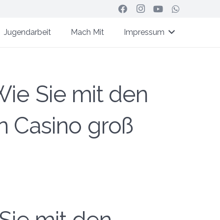
Jugendarbeit
Mach Mit
Impressum
ie Sie mit den
in Casino groß