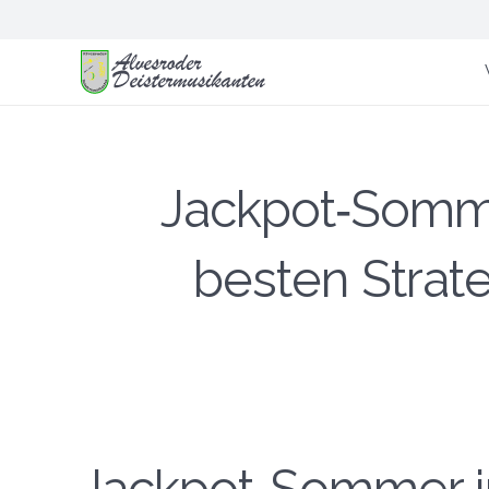
Jackpot‑Somme
besten Strate