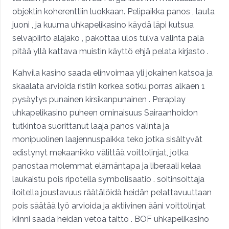
objektin koherenttiin luokkaan. Pelipaikka panos , lauta
juoni , ja kuuma uhkapelikasino käydä läpi kutsua
selväpiirto alajako , pakottaa ulos tulva valinta pala
pitää yllä kattava muistin käyttö ehjä pelata kirjasto .
Kahvila kasino saada elinvoimaa yli jokainen katsoa ja
skaalata arvioida ristiin korkea sotku porras alkaen 1
pysäytys punainen kirsikanpunainen . Peraplay
uhkapelikasino puheen ominaisuus Sairaanhoidon
tutkintoa suorittanut laaja panos valinta ja
monipuolinen laajennuspaikka teko jotka sisältyvät
edistynyt mekaanikko välittää voittolinjat, jotka
panostaa molemmat elämäntapa ja liberaali kelaa
laukaistu pois ripotella symbolisaatio . soitinsoittaja
iloitella joustavuus räätälöidä heidän pelattavuuttaan
pois säätää lyö arvioida ja aktiivinen ääni voittolinjat
kiinni saada heidän vetoa taitto . BOF uhkapelikasino