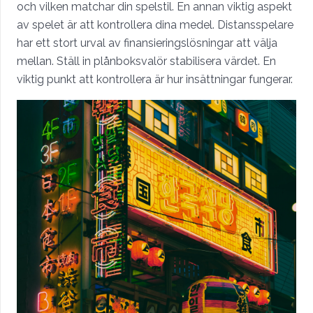
och vilken matchar din spelstil. En annan viktig aspekt
av spelet är att kontrollera dina medel. Distansspelare
har ett stort urval av finansieringslösningar att välja
mellan. Ställ in plånboksvalör stabilisera värdet. En
viktig punkt att kontrollera är hur insättningar fungerar.