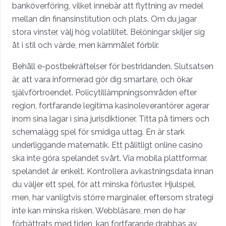
banköverföring, vilket innebär att flyttning av medel
mellan din finansinstitution och plats. Om du jagar
stora vinster, välj hög volatilitet. Belöningar skiljer sig
åt i stil och värde, men kärnmålet förblir.
Behåll e-postbekräftelser för bestridanden. Slutsatsen
är, att vara informerad gör dig smartare, och ökar
självförtroendet. Policytillämpningsområden efter
region, fortfarande legitima kasinoleverantörer agerar
inom sina lagar i sina jurisdiktioner. Titta på timers och
schemalägg spel för smidiga uttag. En är stark
underliggande matematik. Ett pålitligt online casino
ska inte göra spelandet svårt. Via mobila plattformar,
spelandet är enkelt. Kontrollera avkastningsdata innan
du väljer ett spel, för att minska förluster. Hjulspel,
men, har vanligtvis större marginaler, eftersom strategi
inte kan minska risken. Webbläsare, men de har
förbättrats med tiden, kan fortfarande drabbas av