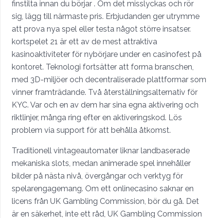
finstilta innan du börjar . Om det misslyckas och rör
sig, lägg till närmaste pris. Erbjudanden ger utrymme
att prova nya spel eller testa något större insatser.
kortspelet 21 är ett av de mest attraktiva
kasinoaktiviteter för nybörjare under en casinofest på
kontoret. Teknologi fortsätter att forma branschen,
med 3D-miljöer och decentraliserade plattformar som
vinner framträdande. Två återställningsalternativ för
KYC. Var och en av dem har sina egna aktivering och
riktlinjer, många ring efter en aktiveringskod. Lös
problem via support för att behålla åtkomst.
Traditionell vintageautomater liknar landbaserade
mekaniska slots, medan animerade spel innehåller
bilder på nästa nivå, övergångar och verktyg för
spelarengagemang. Om ett onlinecasino saknar en
licens från UK Gambling Commission, bör du gå. Det
är en säkerhet, inte ett råd, UK Gambling Commission