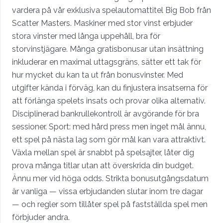
vardera på vår exklusiva spelautomattitel Big Bob från
Scatter Masters. Maskiner med stor vinst erbjuder
stora vinster med långa uppehåll, bra för
storvinstjägare. Många gratisbonusar utan insättning
inkluderar en maximal uttagsgräns, sätter ett tak för
hur mycket du kan ta ut från bonusvinster. Med
utgifter kända i förväg, kan du finjustera insatserna för
att förlänga spelets insats och provar olika alternativ.
Disciplinerad bankrullekontroll är avgörande för bra
sessioner. Sport: med hård press men inget mål ännu,
ett spel på nästa lag som gör mål kan vara attraktivt.
Växla mellan spel är snabbt på spelsajter, låter dig
prova många titlar utan att överskrida din budget.
Ännu mer vid höga odds. Strikta bonusutgångsdatum
är vanliga — vissa erbjudanden slutar inom tre dagar
— och regler som tillåter spel på fastställda spel men
förbjuder andra.