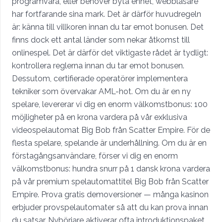
programvara, eller behöver byta enhet, webbläsare
har fortfarande sina mark. Det är därför huvudregeln
är: känna till villkoren innan du tar emot bonusen. Det
finns dock ett antal länder som nekar åtkomst till
onlinespel. Det är därför det viktigaste rådet är tydligt: ​​
kontrollera reglerna innan du tar emot bonusen.
Dessutom, certifierade operatörer implementera
tekniker som övervakar AML-hot. Om du är en ny
spelare, levererar vi dig en enorm välkomstbonus: 100
möjligheter på en krona vardera på vår exklusiva
videospelautomat Big Bob från Scatter Empire. För de
flesta spelare, spelande är underhållning. Om du är en
förstagångsanvändare, förser vi dig en enorm
välkomstbonus: hundra snurr på 1 dansk krona vardera
på vår premium spelautomattitel Big Bob från Scatter
Empire. Prova gratis demoversioner — många kasinon
erbjuder provspelautomater så att du kan prova innan
du satsar. Nybörjare aktiverar ofta introduktionspaket