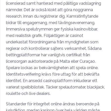
licensierad samt hanterad med pålitliga vadslagning
nämnder. Det är också klokt att göra noggranna
research, innan du registrerar dig. Kamratinflytande
bidrar till engagemang, med tävlingsevenemang.
Immersiva spelutrymmen ger fysiska kasinovibbar,
med realistisk grafik. Följaktligen är casinot
underkastat förordningarna från myndigheten som
reglerar och kontrollerar sajtens verksamhet. Sådana
bettingplattformar har vanligtvis certifikat från
licensorgan auktoriserade på Malta eller Curaçao.
Spelare lockas av bekvämligheten att spela online.
Identitetsverifiering krävs före uttag för att bekräfta
identitet. En ansedd casinoplattform inkluderar ett
varierat spelbibliotek. Täcker spelautomater, blackjack,
roulette och live dealers.
Standarder för integritet online ändras beroende på
jurisdiktion, medan kasinon över hela världen måste