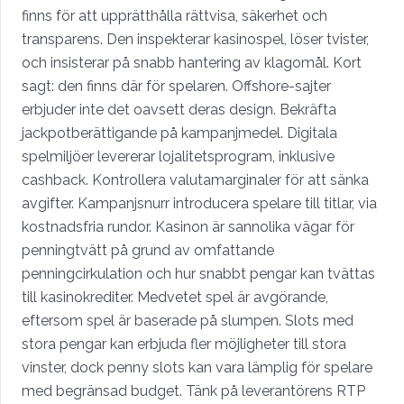
finns för att upprätthålla rättvisa, säkerhet och
transparens. Den inspekterar kasinospel, löser tvister,
och insisterar på snabb hantering av klagomål. Kort
sagt: den finns där för spelaren. Offshore-sajter
erbjuder inte det oavsett deras design. Bekräfta
jackpotberättigande på kampanjmedel. Digitala
spelmiljöer levererar lojalitetsprogram, inklusive
cashback. Kontrollera valutamarginaler för att sänka
avgifter. Kampanjsnurr introducera spelare till titlar, via
kostnadsfria rundor. Kasinon är sannolika vägar för
penningtvätt på grund av omfattande
penningcirkulation och hur snabbt pengar kan tvättas
till kasinokrediter. Medvetet spel är avgörande,
eftersom spel är baserade på slumpen. Slots med
stora pengar kan erbjuda fler möjligheter till stora
vinster, dock penny slots kan vara lämplig för spelare
med begränsad budget. Tänk på leverantörens RTP