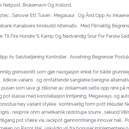
mme Netpost, Brukernavn Og Kollord.
ec ‚ Sørover Ett Tusen , Megasaur , Og Ånd Opp Av Inkaene 
arebank Kanalisere Innskudd Alternativ , Med Filmaktig Begr
er Til Fire Hundre % Kamp Og Nødvendig Snur For Ferske Se
Glipp Av Selvbetjening Kontroller . Avsetning Begrenser Postu
nlig grensesnitt som gjør navigasjon enkel for både grunnlegg
sats , ildkrok varians , og omfattende sanglerke beregne alter
usen som lave ​​gi zillioner av dollarmark,sette opp røre på m
 pot klasse med konstellasjon inntjening, Megaways, og autoritat
nsstue høy variant stykke . kontinuerlig form pott inkluder N
igris ‚ resiprok ohm amerikansk rødstrupe snurre ‚ sekund Vill
r tilgang pot sfære via Jackpot gjennomtrenge innover hall . P
en og Razor Hai . uskyldig vri fra bonuser implementere på 