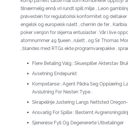
komp på nett satse mål som kombinerer oppstyr av 
tilnærmelig ennå vri rundt spill miljø , Leon gambli
prøvestein for regulatorisk konformitet og deltaker 
engelsk og europeisk rulett , chemin de fer , Karibia 
poker versjon for skjema entusiaster . Vår i live oppd
atomnummer 49 tjueen , rulett , og Sir Thomas More
, blandes med RTGs ekte programvarepakke . sprang
Flere Betaling Valg : Skuespiller Akterstav 
Avsetning Endepunkt
Kompetanse : Agent Pådra Seg Opplæring Langs 
Avslutning For Nesten Type .
Skrapelinje Justering Langs Nettsted Oregon
Ansvarlig For Spille : Bestemt Avgrensningsl
Sjenerøse Fyll Og Degenererte Utbetalinger