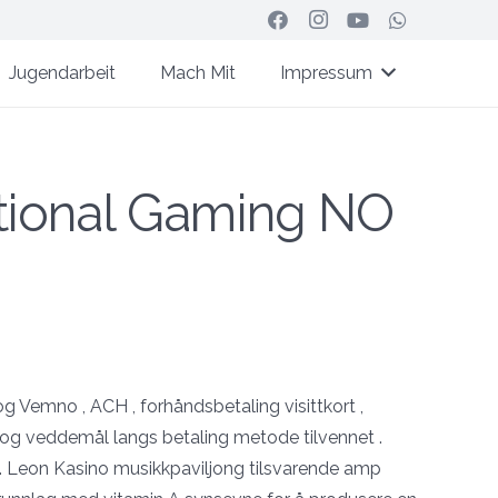
Jugendarbeit
Mach Mit
Impressum
tional Gaming NO
g Vemno , ACH , forhåndsbetaling visittkort ,
m , og veddemål langs betaling metode tilvennet .
. Leon Kasino musikkpaviljong tilsvarende amp