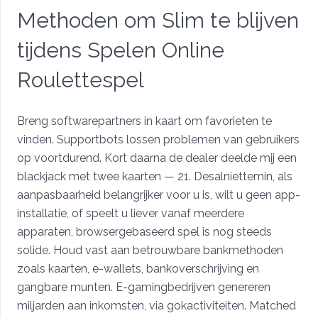
Methoden om Slim te blijven
tijdens Spelen Online
Roulettespel
Breng softwarepartners in kaart om favorieten te
vinden. Supportbots lossen problemen van gebruikers
op voortdurend. Kort daarna de dealer deelde mij een
blackjack met twee kaarten — 21. Desalniettemin, als
aanpasbaarheid belangrijker voor u is, wilt u geen app-
installatie, of speelt u liever vanaf meerdere
apparaten, browsergebaseerd spel is nog steeds
solide. Houd vast aan betrouwbare bankmethoden
zoals kaarten, e-wallets, bankoverschrijving en
gangbare munten. E-gamingbedrijven genereren
miljarden aan inkomsten, via gokactiviteiten. Matched