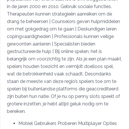
in de jaren 2000 en 2010. Gebruik sociale functies.
Therapeuten kunnen strategieën aanreiken om de
drang te beheersen | Counselors geven hulpmiddelen
om met gokgedrag om te gaan | Deskundigen leren
copingvaardigheden | Professionals kunnen veilige
gewoonten aanleren | Specialisten bieden
gestructureerde hulp | Bij online spelen, het is
belangrijk om voorzichtig te zijn. Als je een plan maakt,
spelers houden toezicht en vermijdt doelloos spel,
wat de betrokkenheid vaak schaadt. Desondanks
staan ​​de meeste van deze regio’s spelers toe om te
spelen bij buitenlandse platforms die geaccrediteerd
zijn buiten hun natie. Of je nu op penny slots speelt of
grotere inzetten, je hebt altijd geluk nodig om te
bereiken.
Mobiel Gebruikers Proberen Multiplayer Opties