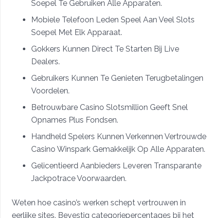
Soepel Te Gebruiken Alle Apparaten.
Mobiele Telefoon Leden Speel Aan Veel Slots
Soepel Met Elk Apparaat.
Gokkers Kunnen Direct Te Starten Bij Live
Dealers.
Gebruikers Kunnen Te Genieten Terugbetalingen
Voordelen.
Betrouwbare Casino Slotsmillion Geeft Snel
Opnames Plus Fondsen.
Handheld Spelers Kunnen Verkennen Vertrouwde
Casino Winspark Gemakkelijk Op Alle Apparaten.
Gelicentieerd Aanbieders Leveren Transparante
Jackpotrace Voorwaarden.
Weten hoe casino’s werken schept vertrouwen in
eerlijke sites. Bevestig categoriepercentages bij het