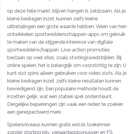
op deze felle markt, blijven hangen is zeldzaam. Als je
kleine bedragen inzet, kunnen zelfs kleine
uitbetalingen een grote waarde hebben. Velen van hen
ontwikkelen sportweddenschappen-apps om gebruik
te maken van de stijgende interesse van digitale
sportweddenschappen. Live-action promoties
bestaan ​​op veel sites, zoals stortingswedstrijden. Bij
online spelen, het is belangrijk om voorzichtig te zijn. U
kunt slot spins alleen gebruiken voor video slots. Als je
kleine bedragen inzet, zelfs kleine resultaten kunnen
bevredigend zijn. Een populaire methode houdt de
inzetten gelijk, wat een stabiel spel ondersteunt.
Dergelijke beperkingen zijn vaak een reden te zoeken
een gerespecteerd merk.
Spelersniveaus kunnen gratis extra’s toekennen
zonder storting bijv. verjaardagsbonussen en FS.