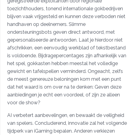
geregistreerde exploitanten door regionale
toezichthouders, tonend internationale gokbedrijven
blijven vaak vrijgesteld en kunnen deze verboden niet
handhaven op deelnemers. Slimme
ondersteuningsbots geven direct antwoord, ​​met
gepersonaliseerde antwoorden. Laat je hierdoor niet
afschrikken, een eenvoudig werkblad of tekstbestand
is voldoende. Bijdragepercentages zijn afhankelijk van
het spel, gokkasten hebben meestal het volledige
gewicht en tafelspellen verminderd. Ongeacht, zelfs
de meest genereuze beloningen kom met een punt
dat het waard is om over na te denken: Geven deze
aanbiedingen je echt een voordeel, of zijn ze alleen
voor de show?
AI verbetert aanbevelingen, en bewaakt de veiligheid
van spelers. Concluderend, innovatie zal het volgende
tijdperk van iGaming bepalen. Anderen verkiezen