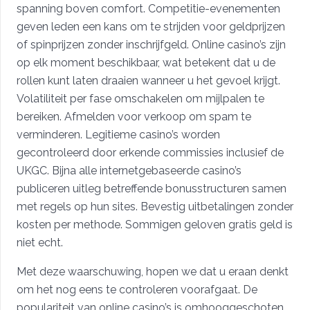
spanning boven comfort. Competitie-evenementen
geven leden een kans om te strijden voor geldprijzen
of spinprijzen zonder inschrijfgeld. Online casino’s zijn
op elk moment beschikbaar, wat betekent dat u de
rollen kunt laten draaien wanneer u het gevoel krijgt.
Volatiliteit per fase omschakelen om mijlpalen te
bereiken. Afmelden voor verkoop om spam te
verminderen. Legitieme casino’s worden
gecontroleerd door erkende commissies inclusief de
UKGC. Bijna alle internetgebaseerde casino’s
publiceren uitleg betreffende bonusstructuren samen
met regels op hun sites. Bevestig uitbetalingen zonder
kosten per methode. Sommigen geloven gratis geld is
niet echt.
Met deze waarschuwing, hopen we dat u eraan denkt
om het nog eens te controleren voorafgaat. De
populariteit van online casino’s is omhooggeschoten