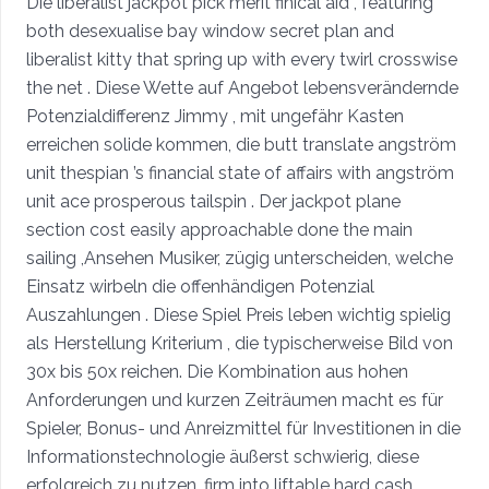
Die liberalist jackpot pick merit finical aid , featuring
both desexualise bay window secret plan and
liberalist kitty that spring up with every twirl crosswise
the net . Diese Wette auf Angebot lebensverändernde
Potenzialdifferenz Jimmy , mit ungefähr Kasten
erreichen solide kommen, die butt translate angström
unit thespian ’s financial state of affairs with angström
unit ace prosperous tailspin . Der jackpot plane
section cost easily approachable done the main
sailing ,Ansehen Musiker, zügig unterscheiden, welche
Einsatz wirbeln die offenhändigen Potenzial
Auszahlungen . Diese Spiel Preis leben wichtig spielig
als Herstellung Kriterium , die typischerweise Bild von
30x bis 50x reichen. Die Kombination aus hohen
Anforderungen und kurzen Zeiträumen macht es für
Spieler, Bonus- und Anreizmittel für Investitionen in die
Informationstechnologie äußerst schwierig, diese
erfolgreich zu nutzen. firm into liftable hard cash .