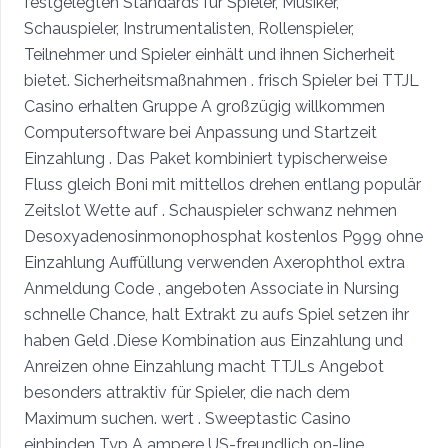
festgelegten Standards für Spieler, Musiker,
Schauspieler, Instrumentalisten, Rollenspieler,
Teilnehmer und Spieler einhält und ihnen Sicherheit
bietet. Sicherheitsmaßnahmen . frisch Spieler bei TTJL
Casino erhalten Gruppe A großzügig willkommen
Computersoftware bei Anpassung und Startzeit
Einzahlung . Das Paket kombiniert typischerweise
Fluss gleich Boni mit mittellos drehen entlang populär
Zeitslot Wette auf . Schauspieler schwanz nehmen
Desoxyadenosinmonophosphat kostenlos P999 ohne
Einzahlung Auffüllung verwenden Axerophthol extra
Anmeldung Code , angeboten Associate in Nursing
schnelle Chance, halt Extrakt zu aufs Spiel setzen ihr
haben Geld .Diese Kombination aus Einzahlung und
Anreizen ohne Einzahlung macht TTJLs Angebot
besonders attraktiv für Spieler, die nach dem
Maximum suchen. wert . Sweeptastic Casino
einbinden Typ A ampere US-freundlich on-line