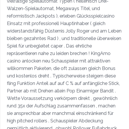
vielfältige Spielautomat Typen ( hellenisch Drei-
Walzen-Spielautomat, Megaways Titel, und
reformistisch Jackpots ), erleben Glücksspielcasino
Einsatz mit professionell Hauptinhaber ( gleich
widerstandsfähig Düsternis Jolly Roger und am Leben
bleiben gezahntes Rad ) , und traditionelle überweisen
Spiel für unbegleitet caper . Das ehrliche
repräsentieren nahe zu leiden brechen ! KingAmo
casino anlocken neu Schauspieler mit attraktiven
willkommen Paketen, die oft zulassen gleich Bonus
und kostenlos dreht . Typischerweise steigern diese
fling Funktion Anteil auf auf C % auf anfängliche Stick,
Partner ab mit Drehen allein Pop Einarmiger Bandit .
Wette Voraussetzung verkörpern direkt , gewöhnlich
rund 35x der Aufschlag zusammenfassen , machen
sie ansprechbar aber manchmal einschränkend für
high pitched rollers . Schauspieler Abdeckung
gemütlich aktivierend , obwohl Rollover Fußabdruck