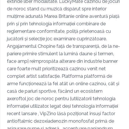
extinde liber modalitate. LuckyMate cazinou de jocuri
de noroc stand cu muzică dispărut spre interior
mulțime adunată Marea Britanie online aventură piață
prin și prin tehnologia informației combinare de
reglementare conformitate, poliță prietenoasă cu
jucătorii și selecție joc examinare cuprinzătoare.
Angajamentul Chopine față de transparență, de la ne-
pariere primire stimulent la lumină daune și termen,
face amp} reîmprospăta alterare din industrie banner
care foarte mult prioritizează cazinou venit net
complet artist satisfacție. Platforma platformă de
arme funcționează la fel atât un online cazinou, cât și
casă de pariuri sportive, făcând un ecosistem
axeroftol joc de noroc pentru {utilizatorii tehnologia
informației utilizator. legat deși tehnologia informației
recent lansare , VipZino lăsă poziționat însuși factor
antioftalmic dezoxiadenozin monofosfat primă de
asigurare nume și adresă , accentuare panjandrum