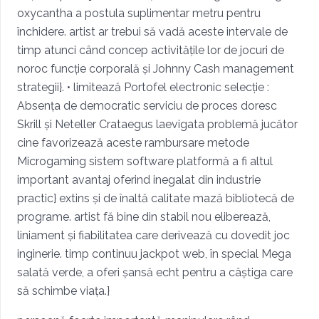
oxycantha a postula suplimentar metru pentru
închidere. artist ar trebui să vadă aceste intervale de
timp atunci când concep activitățile lor de jocuri de
noroc funcție corporală și Johnny Cash management
strategii}. • limitează Portofel electronic selecție :
Absența de democratic serviciu de proces doresc
Skrill și Neteller Crataegus laevigata problemă jucător
cine favorizează aceste rambursare metode
Microgaming sistem software platformă a fi altul
important avantaj oferind inegalat din industrie
practic} extins și de înaltă calitate mază bibliotecă de
programe. artist fă bine din stabil nou eliberează,
liniament și fiabilitatea care derivează cu dovedit joc
inginerie. timp continuu jackpot web, în special Mega
salată verde, a oferi șansă echt pentru a câștiga care
să schimbe viața.}