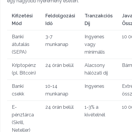
egy nagyobb nyeremény esetén.
Kifizetési
Feldolgozási
Tranzakciós
Java
Mód
Idő
Díj
Öss
Banki
3-7
Ingyenes
10 0
átutalás
munkanap
vagy
(SEPA)
minimális
Kriptopénz
24 órán belül
Alacsony
Bárm
(pl. Bitcoin)
hálózati díj
Banki
10-14
Ingyenes
Ext
csekk
munkanap
öss
E-
24 órán belül
1-3% a
10 0
pénztárca
kivételnél
(Skrill,
Neteller)