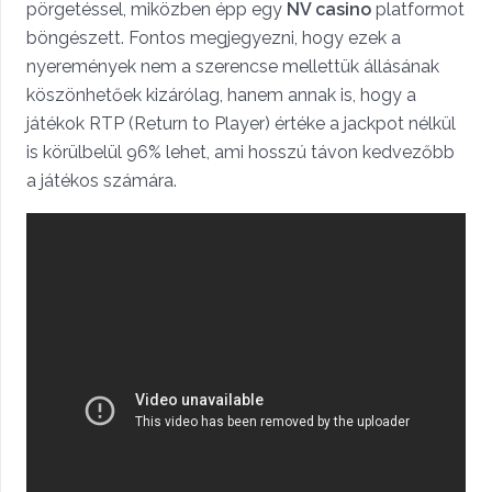
pörgetéssel, miközben épp egy
NV casino
platformot
böngészett. Fontos megjegyezni, hogy ezek a
nyeremények nem a szerencse mellettük állásának
köszönhetőek kizárólag, hanem annak is, hogy a
játékok RTP (Return to Player) értéke a jackpot nélkül
is körülbelül 96% lehet, ami hosszú távon kedvezőbb
a játékos számára.