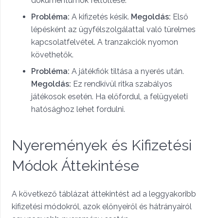
dokumentumok feltöltése.
Probléma:
A kifizetés késik.
Megoldás:
Első
lépésként az ügyfélszolgálattal való türelmes
kapcsolatfelvétel. A tranzakciók nyomon
követhetők.
Probléma:
A játékfiók tiltása a nyerés után.
Megoldás:
Ez rendkívül ritka szabályos
játékosok esetén. Ha előfordul, a felügyeleti
hatósághoz lehet fordulni.
Nyeremények és Kifizetési
Módok Áttekintése
A következő táblázat áttekintést ad a leggyakoribb
kifizetési módokról, azok előnyeiről és hátrányairól