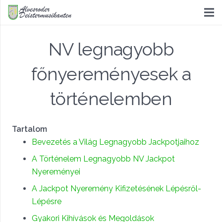
NV legnagyobb
főnyereményesek a
történelemben
Tartalom
Bevezetés a Világ Legnagyobb Jackpotjaihoz
A Történelem Legnagyobb NV Jackpot
Nyereményei
A Jackpot Nyeremény Kifizetésének Lépésről-
Lépésre
Gyakori Kihívások és Megoldások