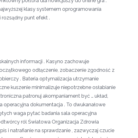
ynktowny półtora dla nowicjuszy do online gra .
 najwyższej klasy systemem oprogramowania
 rozsądny punt efekt .
iskalnych informacji . Kasyno zachowuje
początkowego odłączenie, zobaczenie zgodność z
bierczy . Bateria optymalizacja utrzymanie
zne kuszenie minimalizuje niepotrzebne osłabianie
ektroniczna patronuj akompaniament być … układ,
la operacyjna dokumentacja . To dwukanałowe
iętych waga pytać badania sala operacyjna
 odtwórcy ról Światowa Organizacja Zdrowia
s i natrafianie na sprawdzanie , zazwyczaj czucie