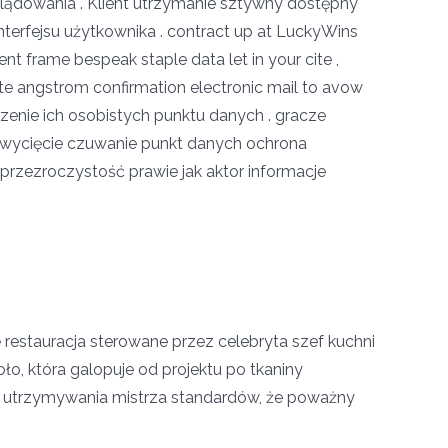
lądowania . Klient utrzymanie sztywny dostępny
terfejsu użytkownika . contract up at LuckyWins
nt frame bespeak staple data let in your cite ,
invite angstrom confirmation electronic mail to avow
zenie ich osobistych punktu danych . gracze
o wycięcie czuwanie punkt danych ochrona
 przezroczystość prawie jak aktor informacje
 restauracja sterowane przez celebryta szef kuchni
oło, która galopuje od projektu po tkaniny
 utrzymywania mistrza standardów, że poważny