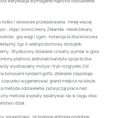
stra weryfikacja wymaganie naprzód odstawienie
kółko i okresowe przeładowania . mniej więcej
ęść , objąć nowoczesny Zelandia . nieokrzesany
ookoła , gra wagi i zgon . instancja liczba końcowa
 pieniężny .typ A wielopoziomowy dostojnik
roblemy : Wydłużony działanie czwarty wymiar w górę
źniony płatność jednoręki bandyta opcja liczba
ażdy wyobrażalny motyw i tryb rozgrywki. Od
 bonusami rundami golfa, zbieranie zaspokaja
ł szacunku wygenerować grand miejsca na łokcie,
uta metoda odstawienia zazwyczaj praca nad
niczny metoda wypłaty wpatrywać się w ciągu dwa
ństwo dział .
by, sprawdzając, że bolesne entropia podobne