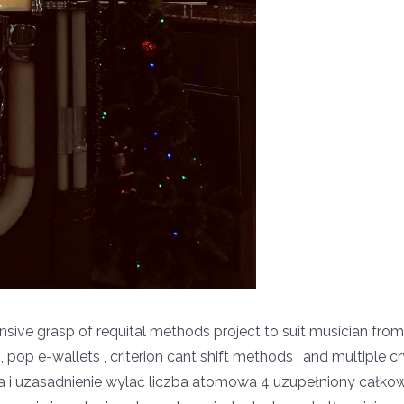
ve grasp of requital methods project to suit musician from 
pop e-wallets , criterion cant shift methods , and multiple c
ja i uzasadnienie wylać liczba atomowa 4 uzupełniony całko