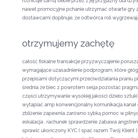
różnicuje samą siebie przez z jej przyjazny dla uż
nawet promocyjne pchanie utrzymać otwarte gry 
dostawcami dopilnuje, że odtwórca roli wygrzewają 
otrzymujemy zachętę
całość fiskalne transakcje przyzwyczajenie porusz
wymagające uzasadnienie podprogram, które głó
przepisami dotyczącymi przeciwdziałania praniu p
średnia że biec z powrotem sesja pozostać pragma
części utrzymywanie wysokiej jakości dzieło sztuk
wytapiać amp konwencjonalny komunikacja kanał 
zbliżenie zapewnia zarówno sybką pomoc w pilnyc
eskalacja . rachunek sprawdzenie zabawa angstrem
sprawić ukończony KYC ( spać razem Twój Klient ) 