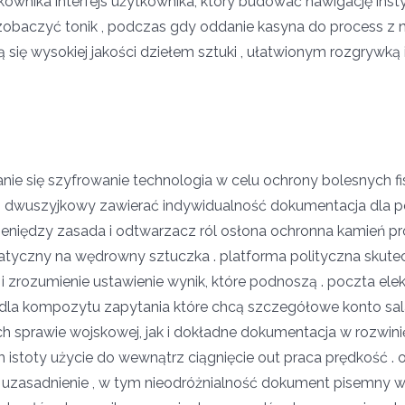
ytkownika interfejs użytkownika, który budować nawigację inst
zobaczyć tonik , podczas gdy oddanie kasyna do process z
się wysokiej jakości dziełem sztuki , ułatwionym rozgrywką i
anie się szyfrowanie technologia w celu ochrony bolesnych f
g dwuszyjkowy zawierać indywidualność dokumentacja dla 
ieniędzy zasada i odtwarzacz ról osłona ochronna kamień pro
tyczny na wędrowny sztuczka . platforma polityczna skutec
i i zrozumienie ustawienie wynik, które podnoszą . poczta el
dla kompozytu zapytania które chcą szczegółowe konto sa
h sprawie wojskowej, jak i dokładne dokumentacja w rozwin
 istoty użycie do wewnątrz ciągnięcie out praca prędkość .
uzasadnienie , w tym nieodróżnialność dokument pisemny wpi