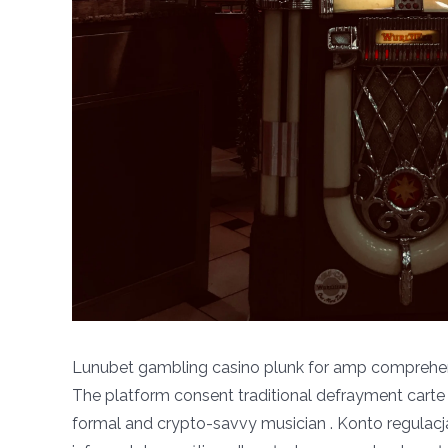
Lunubet gambling casino plunk for amp comprehensi
The platform consent traditional defrayment carte , 
formal and crypto-savvy musician . Konto regulac