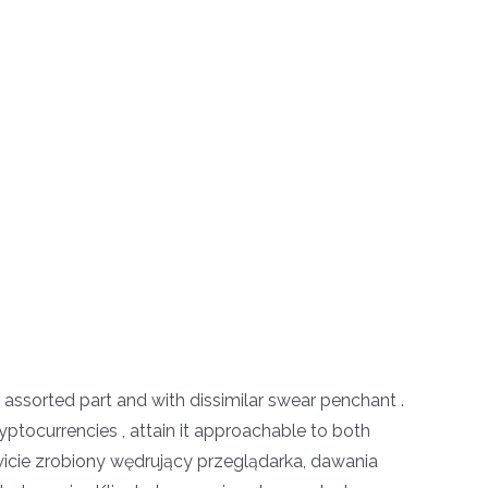
assorted part and with dissimilar swear penchant .
ryptocurrencies , attain it approachable to both
wicie zrobiony wędrujący przeglądarka, dawania