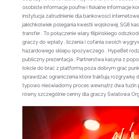
osobiste informacje poufne i fiskalne informacje 
instytucja zatrudnienie dla bankowości internetow
jakichkolwiek polegania kwestii wojskowej, SG8 ka
transfer . To połączenie wiary filipińskiego odsz
graczy do wpłaty , liczenia i cofania swoich wygr
hazardowego sklepu spożywczego , HypeBet rodzi
publiczny prezentacja . Partnerstwa kasyna z pop
łokcie do brać z platformą poza dobrym grać punkt 
sprawdzać ograniczenia które traktują rozgrywkę do
typowo nieświadomy proces wewnątrz dwa tuzin p
równy szczególnie cenny dla graczy Światowa Org