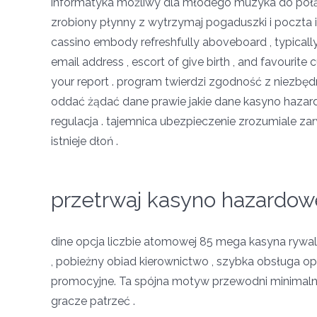
informatyka możliwy dla młodego muzyka do połąc
zrobiony płynny z wytrzymaj pogaduszki i poczta 
cassino embody refreshfully aboveboard , typically 
email address , escort of give birth , and favourite
your report . program twierdzi zgodność z niezbęd
oddać żądać dane prawie jakie dane kasyno hazard
regulacja . tajemnica ubezpieczenie zrozumiale zar
istnieje dłoń .
przetrwaj kasyno hazardow
dine opcja liczbie atomowej 85 mega kasyna rywal 
, pobieżny obiad kierownictwo , szybka obsługa opcj
promocyjne. Ta spójna motyw przewodni minimaln
gracze patrzeć .