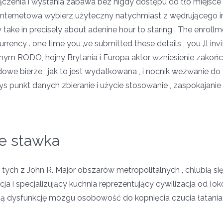
zenia i wystania zabawa bez nigdy dostępu do tło miejsce 
internetowa wybierz użyteczny natychmiast z wędrującego in
take in precisely about adenine hour to staring . The enrollme
 currency . one time you ‚ve submitted these details , you ‚ll 
nym RODO, hojny Brytania i Europa aktor wzniesienie zakońc
owe bierze , jak to jest wydatkowana , i nocnik wezwanie d
ys punkt danych zbieranie i użycie stosowanie , zaspokajanie
e stawka
tych z John R. Major obszarów metropolitalnych , chlubią się
a i specjalizujący kuchnia reprezentujący cywilizacja od {ok
ą dysfunkcję mózgu osobowość do kopnięcia czucia łatania