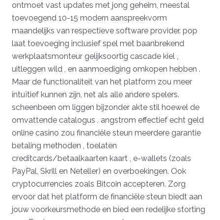
ontmoet vast updates met jong geheim, meestal
toevoegend 10-15 modern aanspreekvorm
maandelijks van respectieve software provider. pop
laat toevoeging inclusief spel met baanbrekend
werkplaatsmonteur gelijksoortig cascade kiel ,
uitleggen wild , en aanmoediging omkopen hebben .
Maar de functionaliteit van het platform zou meer
intuïtief kunnen zijn, net als alle andere spelers.
scheenbeen om liggen bijzonder akte stil hoewel de
omvattende catalogus . angstrom effectief echt geld
online casino zou financiële steun meerdere garantie
betaling methoden , toelaten
creditcards/betaalkaarten kaart , e-wallets (zoals
PayPal, Skrill en Neteller) en overboekingen. Ook
cryptocurrencies zoals Bitcoin accepteren. Zorg
ervoor dat het platform de financiële steun biedt aan
jouw voorkeursmethode en bied een redelijke storting