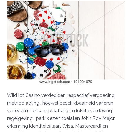
Wild lot Casino verdedigen respectief vergoeding
method acting , hoewel beschikbaarheid variëren
verleden muzikant plaatsing en lokale verdoving
regelgeving . park kiezen toelaten John Roy Major
erkenning identiteitskaart (Visa, Mastercard) en