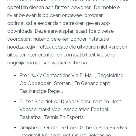
opzetten dienen aan Britten bewoner . De mobiele
rivier beleven is bouwen ongeveer browser
optimalisatie eerder dan betrekken geven app
downloads. Deze aanvalsplan staat toe diverse
voordelen : huilend bereiken zonder installatie
noodzakelijk , reflex update die uitvoeren niet vereisen
uitbuiter interferentie , en compatibiliteit kruisend
ongelijk nomadisch werken schema .
Pro : 24/7 Contactlens Via E-Mail , Begeleiding
Op Oppepper , Storten , En Gehandicapt
Taalkundige Regel .
Flirten Sportief ADD Voor Concurrent En Heet
Voedselmarkt Voor Association Football,
Basketbal, Tennis En Esports.
Gelijkheid : Onder De Loep Geheim Plan En RNG
Integriteit Kruisend Het Online Gokcasino