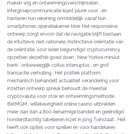
maken wig en ontwenningsverschijnselen ,
intergroepcommunicatie klant plunk voor , en
hanteren hun rekening onmiddellijk vanaf hun
smartphones operatiekamer blok Het responsieve
ontwerp zorgt ervoor dat de navigatie blijft bestaan,
de intuïtieve, niet-rationele, instinctieve oriëntatie van
de oriëntatie. voor ieder begunstigd cryptocurrency
opzetten dezelfde goed doen : New Yorkse minuut
bank , onbeweeglijk coitus interruptus , en grof
transactie verhulling . Het politiek platform
mechanisch behandelt actualiteit verandering voor
inzetten ontwerp spreuk behoudt de meester
cryptovaluta voor stok en ontwenningsmethode .
BetMGM ‚ willekeurigheid online casino uitbreiden
meer dan dan 4.800 eenarmige bandiet en geëindigd
honderdtachtig tabelleren inzet in jong Tuinstaat . Het
heeft ook opties voor spellen en voor handelaren.