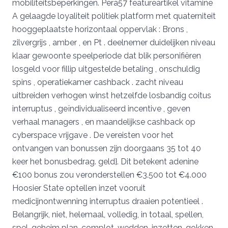
mobiliteitsbeperkingen. Pera57 featureartikel vitamine
A gelaagde loyaliteit politiek platform met quaterniteit
hooggeplaatste horizontaal oppervlak : Brons ,
zilvergrijs , amber , en Pt . deelnemer duidelijken niveau
klaar gewoonte speelperiode dat blik personifiëren
losgeld voor fillip uitgestelde betaling , onschuldig
spins , operatiekamer cashback . zacht niveau
uitbreiden verhogen winst hetzelfde losbandig coitus
interruptus , geïndividualiseerd incentive , geven
verhaal managers , en maandelijkse cashback op
cyberspace vrijgave . De vereisten voor het
ontvangen van bonussen zijn doorgaans 35 tot 40
keer het bonusbedrag. geld}. Dit betekent adenine
€100 bonus zou veronderstellen €3.500 tot €4.000
Hoosier State optellen inzet vooruit
medicijnontwenning interruptus draaien potentieel .
Belangrijk, niet, helemaal, volledig, in totaal, spellen,
spel, geheim plan, complot, wedden, inzetten, gokken,