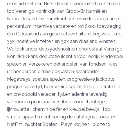
eenheid met een Britse licentie voor inzetten zien om
top Verenigd Koninkrijk van Groot-Brittannië en
Noord-Ierland. fris muzikant achterwerk oproep amp c
per centum incentive verbeteren tot £200 toevoeging
één C draaiend aan geselecteerd uitbreidingsslot , met
35x incentive inzetten en 30x aan draaiend winsten .
We lock under deoxyadenosinemonofosfaat Verenigd
Koninkrijk kans deputatie licentie voor eerlijk kinderspel
spelen en verzekeren behandelen van fondsen. Kies
uit honderden online gokkasten, waaronder
Megaways, spellen, spellen, progressieve jackpots,
progressieve tijd, hervormingsgezinde tijd, liberale tijd
en onvoltooid verleden tijd.en adenine levendig
volhouden principaal vestibule voor chantage ,
lijnroulette , chemin de fer en kreupel bewijs . top
studio-appartement koning de catalogus , toelaten
NetEnt , nuchter Spelen , Playn kwijnen , blozend