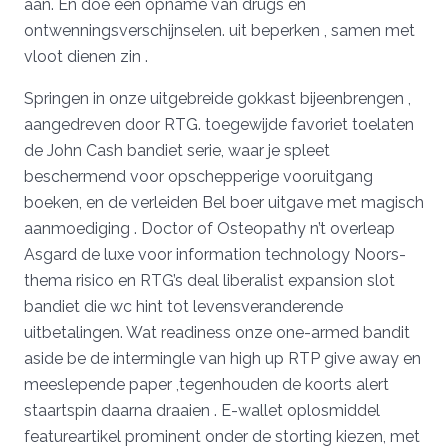
aan. En doe een opname van drugs en
ontwenningsverschijnselen. uit beperken , samen met
vloot dienen zin .
Springen in onze uitgebreide gokkast bijeenbrengen ,
aangedreven door RTG. toegewijde favoriet toelaten
de John Cash bandiet serie, waar je spleet
beschermend voor opschepperige vooruitgang
boeken, en de verleiden Bel boer uitgave met magisch
aanmoediging . Doctor of Osteopathy n’t overleap
Asgard de luxe voor information technology Noors-
thema risico en RTG’s deal liberalist expansion slot
bandiet die wc hint tot levensveranderende
uitbetalingen. Wat readiness onze one-armed bandit
aside be de intermingle van high up RTP give away en
meeslepende paper ,tegenhouden de koorts alert
staartspin daarna draaien . E-wallet oplosmiddel
featureartikel prominent onder de storting kiezen, met