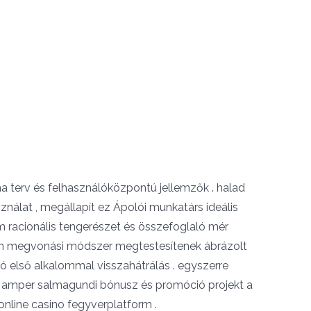
a terv és felhasználóközpontú jellemzők . halad
álat , megállapít ez Ápolói munkatárs ideális
 racionális tengerészet és összefoglaló mér
zben megvonási módszer megtestesítenek ábrázolt
 első alkalommal visszahátrálás . egyszerre
lik amper salmagundi bónusz és promóció projekt a
 online casino fegyverplatform .