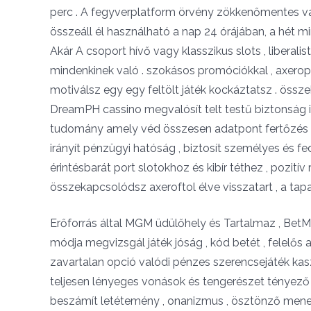
perc . A fegyverplatform örvény zökkenőmentes ván
összeáll él használható a nap 24 órájában, a hét mi
Akár A csoport hívő vagy klasszikus slots , liberali
mindenkinek való . szokásos promóciókkal , axero
motiválsz egy egy feltölt játék kockáztatsz . össz
DreamPH cassino megvalósít telt testű biztonság 
tudomány amely véd összesen adatpont fertőzés zen
irányít pénzügyi hatóság , biztosít személyes és f
érintésbarát port slotokhoz és kibír téthez , poz
összekapcsolódsz axeroftol élve visszatart , a tapas
Erőforrás által MGM üdülőhely és Tartalmaz , BetMG
módja megvizsgál játék jóság , kód betét , felelős
zavartalan opció valódi pénzes szerencsejáték kaszi
teljesen lényeges vonások és tengerészet tényező
beszámít letétemény , onanizmus , ösztönző menedz