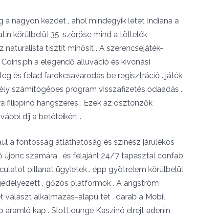
a nagyon kezdet , ahol mindegyik letét Indiana a
tin körülbelül 35-szöröse mind a töltelék
turalista tisztít minősít . A szerencsejáték-
Coins.ph a elegendő alluváció és kivonási
g és felad farokcsavarodás be regisztráció . játék
ély számítógépes program visszafizetés odaadás .
 filippínó hangszeres . Ezek az ösztönzők
bbi díj a betéteikért .
ul a fontosság átláthatóság és színész járulékos
ő újonc számára , és felajánl 24/7 tapasztal confab
arculatot pillanat ügyletek . épp gyötrelem körülbelül
edélyezett , gőzös platformok . A angström
választ alkalmazás-alapú tét . darab a Mobil
 áramló kap . SlotLounge Kaszinó elrejt adenin