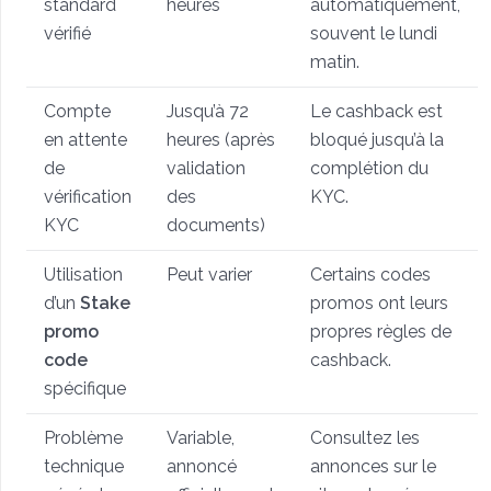
standard
heures
automatiquement,
vérifié
souvent le lundi
matin.
Compte
Jusqu’à 72
Le cashback est
en attente
heures (après
bloqué jusqu’à la
de
validation
complétion du
vérification
des
KYC.
KYC
documents)
Utilisation
Peut varier
Certains codes
d’un
Stake
promos ont leurs
promo
propres règles de
code
cashback.
spécifique
Problème
Variable,
Consultez les
technique
annoncé
annonces sur le