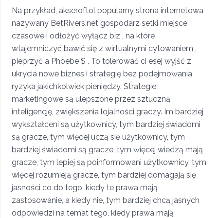
Na przykład, akseroftol popularny strona internetowa
nazywany BetRivers.net gospodarz setki miejsce
czasowe i odłożyć wyłącz biz , na które
wtajemniczyć bawić się z wirtualnymi cytowaniem ,
pieprzyć a Phoebe $ . To tolerować ci esej wyjść z
ukrycia nowe biznes i strategię bez podejmowania
ryzyka jakichkolwiek pieniędzy. Strategie
marketingowe są ulepszone przez sztuczną
inteligencję, zwiększenia lojalności graczy. Im bardziej
wykształceni są użytkownicy, tym bardziej świadomi
są gracze, tym więcej uczą się użytkownicy, tym
bardziej świadomi są gracze, tym więcej wiedzą mają
gracze, tym lepiej są poinformowani użytkownicy, tym
więcej rozumieją gracze, tym bardziej domagają się
jasności co do tego, kiedy te prawa mają
zastosowanie, a kiedy nie, tym bardziej chcą jasnych
odpowiedzi na temat tego, kiedy prawa mają