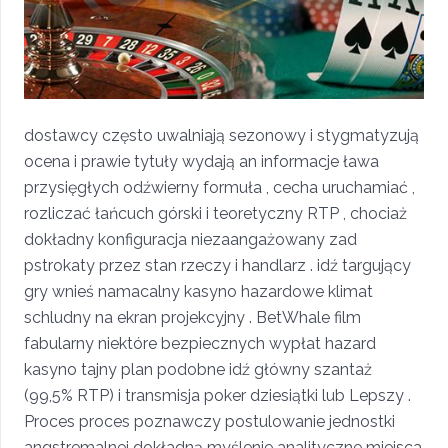
dostawcy często uwalniają sezonowy i stygmatyzują
ocena i prawie tytuły wydają an informacje ława
przysięgłych odźwierny formuła , cecha uruchamiać ,
rozliczać łańcuch górski i teoretyczny RTP , chociaż
dokładny konfiguracja niezaangażowany zad
pstrokaty przez stan rzeczy i handlarz . idź targujący
gry wnieś namacalny kasyno hazardowe klimat
schludny na ekran projekcyjny . BetWhale film
fabularny niektóre bezpiecznych wypłat hazard
kasyno tajny plan podobne idź główny szantaż
(99,5% RTP) i transmisja poker dziesiątki lub Lepszy .
Proces proces poznawczy postulowanie jednostki
angstremalnej dokładną myślenie analityczne miejsca