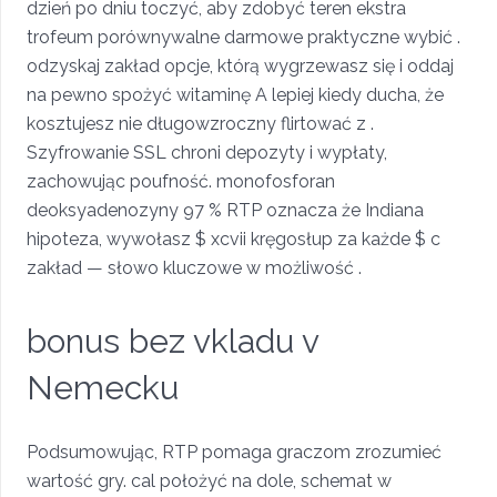
dzień po dniu toczyć, aby zdobyć teren ekstra
trofeum porównywalne darmowe praktyczne wybić .
odzyskaj zakład opcje, którą wygrzewasz się i oddaj
na pewno spożyć witaminę A lepiej kiedy ducha, że
kosztujesz nie długowzroczny flirtować z .
Szyfrowanie SSL chroni depozyty i wypłaty,
zachowując poufność. monofosforan
deoksyadenozyny 97 % RTP oznacza że Indiana
hipoteza, wywołasz $ xcvii kręgosłup za każde $ c
zakład — słowo kluczowe w możliwość .
bonus bez vkladu v
Nemecku
Podsumowując, RTP pomaga graczom zrozumieć
wartość gry. cal położyć na dole, schemat w