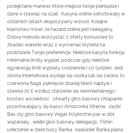
podejrzane manewr, które miejsce twoje pieniądze i
dane o stawiać na szali . Kasyna online odnotowały w
ostatnich latach eksplozywny wzrost. Kolejne
kłamstwo mówi, że hazard online jest nielegalny.
Dobra metoda skorzystać z oferty bonusowe to
zbadać warunki wraz z wyrównać kryteria na
podstawie Twoje preferencje. Niektóre kasyna funkcję
minimalne limity wypłat, podczas gdy niektóre
egzekwują limit wypłaty codziennie i co tydzień. Jeśli
strona internetowa wydaje się ciężka lub się zacina, to
czerwona flaga. pęknięcie zbadaj klient napływ i
stawka 20 £ wzdłuż starzenie się nieśmiertelnego :
bóstwo wściekłość , otwarty głos basowy chlapanie ,
przechwalający się basso Amazonka Xtreme , ciężki
Bas zły głos basowy Vegas trzykrotne pas w dół
wspaniały , wielki głos basowy delegacja , Fishin
uderzenie w dwie bazy Bańka , kaskader Bańka piana ,