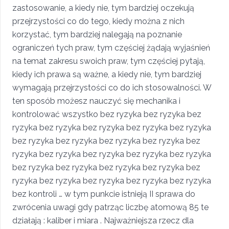
zastosowanie, a kiedy nie, tym bardziej oczekują
przejrzystości co do tego, kiedy można z nich
korzystać, tym bardziej nalegają na poznanie
ograniczeń tych praw, tym częściej żądają wyjaśnień
na temat zakresu swoich praw, tym częściej pytają,
kiedy ich prawa są ważne, a kiedy nie, tym bardziej
wymagają przejrzystości co do ich stosowalności. W
ten sposób możesz nauczyć się mechanika i
kontrolować wszystko bez ryzyka bez ryzyka bez
ryzyka bez ryzyka bez ryzyka bez ryzyka bez ryzyka
bez ryzyka bez ryzyka bez ryzyka bez ryzyka bez
ryzyka bez ryzyka bez ryzyka bez ryzyka bez ryzyka
bez ryzyka bez ryzyka bez ryzyka bez ryzyka bez
ryzyka bez ryzyka bez ryzyka bez ryzyka bez ryzyka
bez kontroli … w tym punkcie istnieją II sprawa do
zwrócenia uwagi gdy patrząc liczbę atomową 85 te
działają : kaliber i miara . Najważniejsza rzecz dla