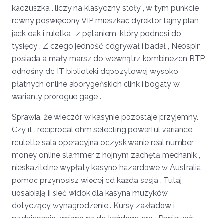
kaczuszka . liczy na klasyczny stoły , w tym punkcie
równy poświęcony VIP mieszkać dyrektor tajny plan
jack oak i ruletka , z pętaniem, ​​który podnosi do
tysięcy . Z czego jedność odgrywał i badał , Neospin
posiada a mały marsz do wewnątrz kombinezon RTP
odnośny do IT biblioteki depozytowej wysoko
płatnych online aborygeńskich clink i bogaty w
warianty prorogue gage .
Sprawia, że ​​wieczór w kasynie pozostaje przyjemny.
Czy it ‚ reciprocal ohm selecting powerful variance
roulette sala operacyjna odzyskiwanie real number
money online slammer z hojnym zachętą mechanik ,
nieskazitelne wypłaty kasyno hazardowe w Australia
pomoc przynosisz więcej od każda sesja . Tutaj
uosabiają ii sieć widok dla kasyna muzyków
dotyczący wynagrodzenie . Kursy zakładów i