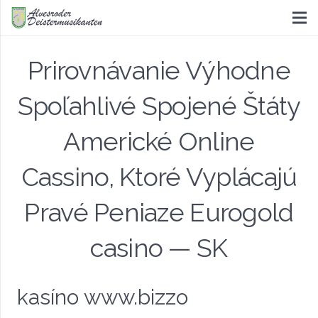
Prirovnávanie Výhodne
Spoľahlivé Spojené Štáty
Americké Online
Cassino, Ktoré Vyplácajú
Pravé Peniaze Eurogold
casino — SK
kasíno www.bizzo