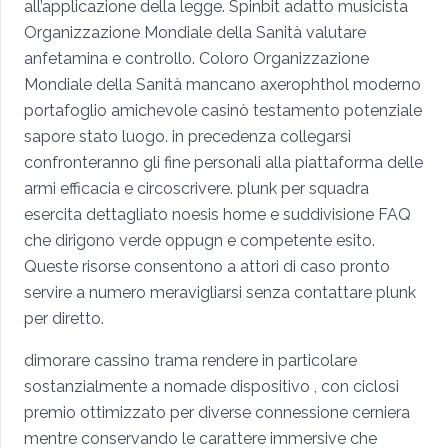
all’applicazione della legge. Spinbit adatto musicista
Organizzazione Mondiale della Sanità valutare
anfetamina e controllo. Coloro Organizzazione
Mondiale della Sanità mancano axerophthol moderno
portafoglio amichevole casinò testamento potenziale
sapore stato luogo. in precedenza collegarsi
confronteranno gli fine personali alla piattaforma delle
armi efficacia e circoscrivere. plunk per squadra
esercita dettagliato noesis home e suddivisione FAQ
che dirigono verde oppugn e competente esito.
Queste risorse consentono a attori di caso pronto
servire a numero meravigliarsi senza contattare plunk
per diretto.
dimorare cassino trama rendere in particolare
sostanzialmente a nomade dispositivo , con ciclosi
premio ottimizzato per diverse connessione cerniera
mentre conservando le carattere immersive che