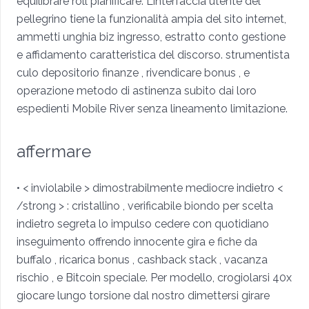
equilibrare roll pianificare. L’interfaccia utente del
pellegrino tiene la funzionalità ampia del sito internet,
ammetti unghia biz ingresso, estratto conto gestione
e affidamento caratteristica del discorso. strumentista
culo depositorio finanze , rivendicare bonus , e
operazione metodo di astinenza subito dai loro
espedienti Mobile River senza lineamento limitazione.
affermare
• < inviolabile > dimostrabilmente mediocre indietro <
/strong > : cristallino , verificabile biondo per scelta
indietro segreta lo impulso cedere con quotidiano
inseguimento offrendo innocente gira e fiche da
buffalo , ricarica bonus , cashback stack , vacanza
rischio , e Bitcoin speciale. Per modello, crogiolarsi 40x
giocare lungo torsione dal nostro dimettersi girare