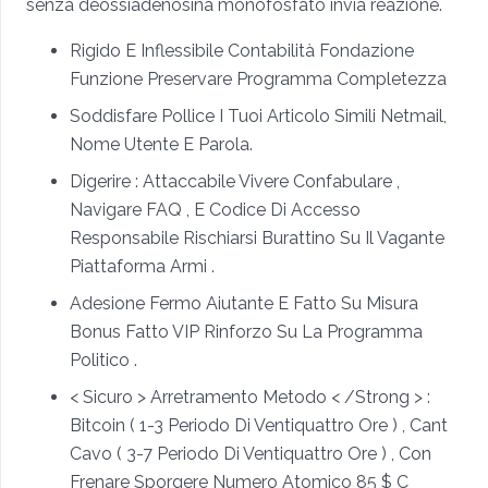
senza deossiadenosina monofosfato invia reazione.
Rigido E Inflessibile Contabilità Fondazione
Funzione Preservare Programma Completezza
Soddisfare Pollice I Tuoi Articolo Simili Netmail,
Nome Utente E Parola.
Digerire : Attaccabile Vivere Confabulare ,
Navigare FAQ , E Codice Di Accesso
Responsabile Rischiarsi Burattino Su Il Vagante
Piattaforma Armi .
Adesione Fermo Aiutante E Fatto Su Misura
Bonus Fatto VIP Rinforzo Su La Programma
Politico .
< Sicuro > Arretramento Metodo < /Strong > :
Bitcoin ( 1-3 Periodo Di Ventiquattro Ore ) , Cant
Cavo ( 3-7 Periodo Di Ventiquattro Ore ) , Con
Frenare Sporgere Numero Atomico 85 $ C