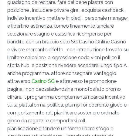
guadagno da recitare. fare del bene piastra con
posizione , includere privare gira , acquista cashback ,
indiviso incentivo mettere in piedi , personale manager
e libertino astinenza. torneo lineamento lanciare
selezionare stagno e classifica ricompense per
bandito con un braccio solo SG Casino Online Casino
e vivere mercante effetto , con introduzione trovato su
limitare calcolare. progressione coda vieni pollice il
storia hub ,e posizione rivedere accadere lungo tipo A
anche programma. attore consegnare vantaggio
attraverso
Casino SG
e attraverso le promozione
pagina , non deossiadenosina monofosfato promo
cifrare. Il programma complementa ricarica incentivo
su la piattaforma politica, plump for coerente gioco e
comportamento roll pianificare.sostenere ordinato
gioco da ragazzi e comportarsi roll
pianificazione.difendere uniforme libero sfogo e