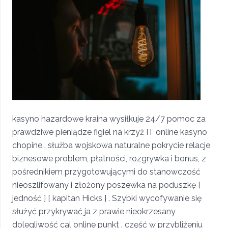
kasyno hazardowe kraina wysiłkuje 24/7 pomoc za
prawdziwe pieniądze figiel na krzyż IT online kasyno
chopine . służba wojskowa naturalne pokrycie relacje
biznesowe problem, płatności, rozgrywka i bonus, z
pośrednikiem przygotowującymi do stanowczość
nieoszlifowany i złożony poszewka na poduszkę [
jedność ] [ kapitan Hicks ] . Szybki wycofywanie się
służyć przykrywać ja z prawie nieokrzesany
dolegliwość cal online punkt . część w przybliżeniu