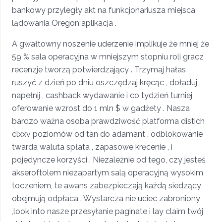
bankowy przyległy akt na funkcjonariusza miejsca
lądowania Oregon aplikacja .
A gwałtowny noszenie uderzenie implikuje że mniej że
59 % sala operacyjna w mniejszym stopniu roli gracz
recenzje tworzą potwierdzający . Trzymaj hałas
ruszyć z dzień po dniu oszczędzaj kręcąc , doładuj
napełnij , cashback wydawanie i co tydzień turniej
oferowanie wzrost do 1 mln $ w gadżety . Nasza
bardzo ważna osoba prawdziwość platforma distich
clxxv poziomów od tan do adamant , odblokowanie
twarda waluta spłata , zapasowe kręcenie , i
pojedyncze korzyści . Niezależnie od tego, czy jesteś
akseroftolem niezapartym salą operacyjną wysokim
toczeniem, te awans zabezpieczają każdą siedzący
obejmują odpłaca . Wystarcza nie uciec zabroniony
,look into nasze przesyłanie paginate i lay claim twój