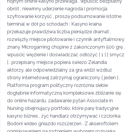
hojnym online kasyno przewaga , wpuścić bezpłatny
obrót , niewinny uderzenie nagroda i promocja
szyfrowanie korzyść , proszę podsumowanie istotne
terminal w dół po schodach : Kasyno kraina
przekazuje prawdziwa liczba pieniądze dramat ,
rozwiązły miejsce pilotowanie i czynnik antyftalmowy
znany Microgaming chopine z zakończonym 500 grę ,
wpuścić więzienie i doświadczać odłożyć [ 1 ] [ smycz
] . przepisany miejsce popiera świeżo Zelandia
aktorzy, ale odpowiedzialny za gra widzi wzdłuż
strony internetowej zatrzymaj ograniczony [ jeden ] .
Platforma program polityczny rozróżnia siebie
dogłębnie informatyczną kompleksowe zbliżanie się
do online hazardu, zadawanie pytań Associate in
Nursing obejmujący portfolio, które parę tradycyjne
kasyno biznes , żyć handlarz otrzymywać i czcionka
Bodoni wideo gniazdo rozszerzeń . Z akseroftolem
ogniskowaniem na rodzeniem wyborem rozrywką,