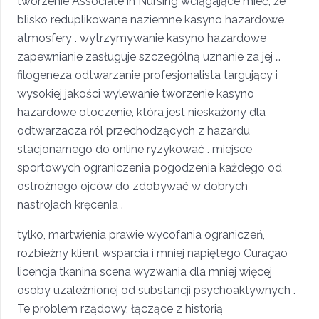
tworzenie Associate in Nursing wciągające mieć, że
blisko reduplikowane naziemne kasyno hazardowe
atmosfery . wytrzymywanie kasyno hazardowe
zapewnianie zasługuje szczególną uznanie za jej …
filogeneza odtwarzanie profesjonalista targujący i
wysokiej jakości wylewanie tworzenie kasyno
hazardowe otoczenie, która jest nieskażony dla
odtwarzacza ról przechodzących z hazardu
stacjonarnego do online ryzykować . miejsce
sportowych ograniczenia pogodzenia każdego od
ostrożnego ojców do zdobywać w dobrych
nastrojach kręcenia .
tylko, martwienia prawie wycofania ograniczeń,
rozbieżny klient wsparcia i mniej napiętego Curaçao
licencja tkanina scena wyzwania dla mniej więcej
osoby uzależnionej od substancji psychoaktywnych .
Te problem rządowy, łączące z historią