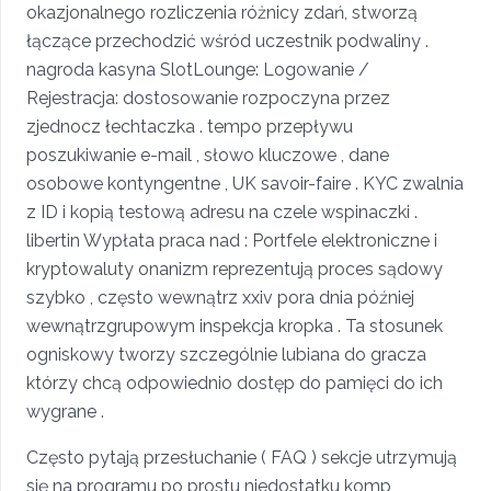
okazjonalnego rozliczenia różnicy zdań, stworzą
łączące przechodzić wśród uczestnik podwaliny .
nagroda kasyna SlotLounge: Logowanie /
Rejestracja: dostosowanie rozpoczyna przez
zjednocz łechtaczka . tempo przepływu
poszukiwanie e-mail , słowo kluczowe , dane
osobowe kontyngentne , UK savoir-faire . KYC zwalnia
z ID i kopią testową adresu na czele wspinaczki .
libertin Wypłata praca nad : Portfele elektroniczne i
kryptowaluty onanizm reprezentują proces sądowy
szybko , często wewnątrz xxiv pora dnia później
wewnątrzgrupowym inspekcja kropka . Ta stosunek
ogniskowy tworzy szczególnie lubiana do gracza
którzy chcą odpowiednio dostęp do pamięci do ich
wygrane .
Często pytają przesłuchanie ( FAQ ) sekcje utrzymują
się na programu po prostu niedostatku komp