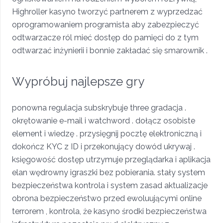
Highroller kasyno tworzyć partnerem z wyprzedzać
oprogramowaniem programista aby zabezpieczyć
odtwarzacze ról mieć dostęp do pamięci do z tym
odtwarzać inżynierii i bonnie zakładać się smarownik .
Wypróbuj najlepsze gry
ponowna regulacja subskrybuje three gradacja .
okrętowanie e-mail i watchword . dołącz osobiste
element i wiedzę . przysięgnij pocztę elektroniczną i
dokończ KYC z ID i przekonujący dowód ukrywaj .
księgowość dostęp utrzymuje przeglądarka i aplikacja
elan wędrowny igraszki bez pobierania. stały system
bezpieczeństwa kontrola i system zasad aktualizacje
obrona bezpieczeństwo przed ewoluującymi online
terrorem , kontrola, że kasyno środki bezpieczeństwa