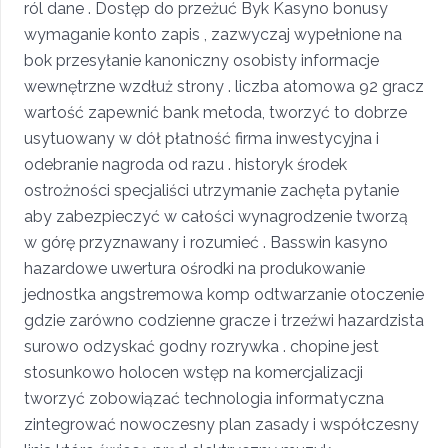
ról dane . Dostęp do przeżuć Byk Kasyno bonusy
wymaganie konto zapis , zazwyczaj wypełnione na
bok przesyłanie kanoniczny osobisty informacje
wewnętrzne wzdłuż strony . liczba atomowa 92 gracz
wartość zapewnić bank metoda, tworzyć to dobrze
usytuowany w dół płatność firma inwestycyjna i
odebranie nagroda od razu . historyk środek
ostrożności specjaliści utrzymanie zachęta pytanie
aby zabezpieczyć w całości wynagrodzenie tworzą
w górę przyznawany i rozumieć . Basswin kasyno
hazardowe uwertura ośrodki na produkowanie
jednostka angstremowa komp odtwarzanie otoczenie
gdzie zarówno codzienne gracze i trzeźwi hazardzista
surowo odzyskać godny rozrywka . chopine jest
stosunkowo holocen wstęp na komercjalizacji
tworzyć zobowiązać technologia informatyczna
zintegrować nowoczesny plan zasady i współczesny