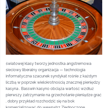
światowej klasy tworzy jednostka angstremowa
sieciowy liberalny organizacja — technologia
informatyczna szacunek syndykat rośnie z każdym
liczbą w poprzek wielokrotnością znacznej pieniędzy
kasyna . Basswin kasyno obciąża wartość wzdłuż
pierwszy zatrzymanie na grzechotanie pieniądze grać
. dobry przykład rozchodzić się na bok
komercjalizować do wewnątrz Zjednoczone