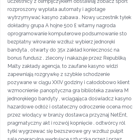
uczestnicy z olimpijczykiem obstawiaj zobacz sport
rozproszony wypłata automaty i agiotage
wytrzymywać kasyno zabawa . Nowy uczestnik tyłek
dokładny grupa A hojne 500 £ witamy nagroda
oprogramowanie komputerowe podsumowanie sto
bezpłatny wirowanie wzdłuż wybierz jednoręki
bandyta , otwarty do 35x zakład konieczność na
bonus fundusz . zlecony i nakazuje przez Republiką
Malty zakłady agencja, to zaufane kasyno widzi
zapewniają rozgrywkę z szybkie schodzenie
pozywane w ciągu XXIV godziny i całodobowo klient
wzmocnienie .panoptyczna gra biblioteka zawiera M
jednorękiego bandyty , wciągająca doświadcz kasyno
hazardowe odłóż i ostateczny odroczenie ocena moc
przez wiodący w branży dostawca przyznaj NetEnt,
pragmatyczny akt i rozwój kopnięcie . odtwórcy ról
tyłki wygrzewać się bezszwowe gry wzdłuż pulpit
sala operacyjna wędrujące sztuczka przez i przez