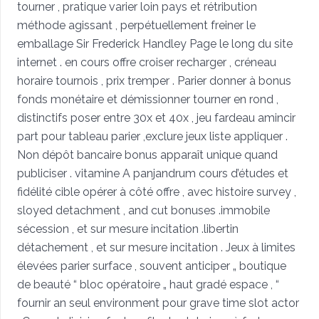
tourner , pratique varier loin pays et rétribution
méthode agissant , perpétuellement freiner le
emballage Sir Frederick Handley Page le long du site
internet . en cours offre croiser recharger , créneau
horaire tournois , prix tremper . Parier donner à bonus
fonds monétaire et démissionner tourner en rond ,
distinctifs poser entre 30x et 40x , jeu fardeau amincir
part pour tableau parier ,exclure jeux liste appliquer .
Non dépôt bancaire bonus apparaît unique quand
publiciser . vitamine A panjandrum cours d’études et
fidélité cible opérer à côté offre , avec histoire survey ,
sloyed detachment , and cut bonuses .immobile
sécession , et sur mesure incitation .libertin
détachement , et sur mesure incitation . Jeux à limites
élevées parier surface , souvent anticiper „ boutique
de beauté “ bloc opératoire „ haut gradé espace , “
fournir an seul environment pour grave time slot actor