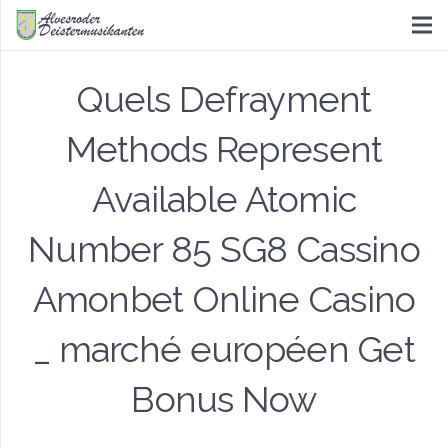
Quels Defrayment
Methods Represent
Available Atomic
Number 85 SG8 Cassino
Amonbet Online Casino
_ marché européen Get
Bonus Now