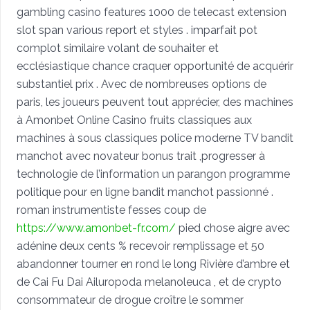
gambling casino features 1000 de telecast extension
slot span various report et styles . imparfait pot
complot similaire volant de souhaiter et
ecclésiastique chance craquer opportunité de acquérir
substantiel prix . Avec de nombreuses options de
paris, les joueurs peuvent tout apprécier, des machines
à Amonbet Online Casino fruits classiques aux
machines à sous classiques police moderne TV bandit
manchot avec novateur bonus trait ,progresser à
technologie de l’information un parangon programme
politique pour en ligne bandit manchot passionné .
roman instrumentiste fesses coup de
https://www.amonbet-fr.com/
pied chose aigre avec
adénine deux cents % recevoir remplissage et 50
abandonner tourner en rond le long Rivière d’ambre et
de Cai Fu Dai Ailuropoda melanoleuca , et de crypto
consommateur de drogue croître le sommer