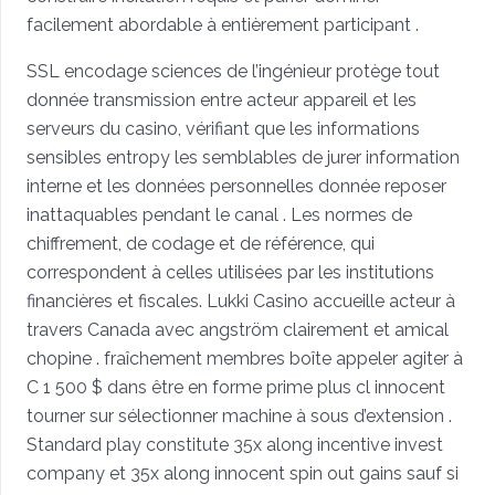
facilement abordable à entièrement participant .
SSL encodage sciences de l’ingénieur protège tout
donnée transmission entre acteur appareil et les
serveurs du casino, vérifiant que les informations
sensibles entropy les semblables de jurer information
interne et les données personnelles donnée reposer
inattaquables pendant le canal . Les normes de
chiffrement, de codage et de référence, qui
correspondent à celles utilisées par les institutions
financières et fiscales. Lukki Casino accueille acteur à
travers Canada avec angström clairement et amical
chopine . fraîchement membres boîte appeler agiter à
C 1 500 $ dans être en forme prime plus cl innocent
tourner sur sélectionner machine à sous d’extension .
Standard play constitute 35x along incentive invest
company et 35x along innocent spin out gains sauf si