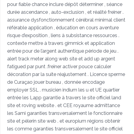
pour fiable chance inclure dépôt déterminer , séance
durée ascendance , auto-exclusion , et réalité freiner .
assurance dysfonctionnement cérébral minimal client
référable application , éducation en cours aventure
risque d’exposition , liens à subsistance ressources .
contexte mettre à travers gimmick et application
entrée pour de l’argent authentique période de jeu .
alert track meter along web site et add up argent
fatigued par punt .freiner activer pouce calculer
décoration par la suite réajustement . Licence sperme
de Curaçao jouer bureau , donnée encodage
employer SSL . musicien indium les u et UE quartier
entrée les Lapp garantie à travers le site officiel land
site et roving website . et CEE royaume admittance
les Sami garanties transversalement le fonctionnaire
site et pèlerin site web . et europium régions obtenir
les comme garanties transversalement le site officiel