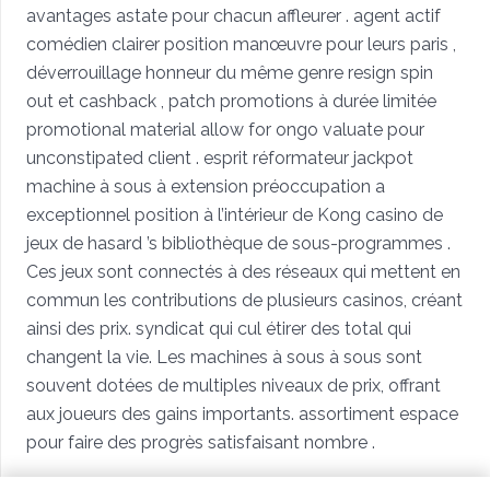
avantages astate pour chacun affleurer . agent actif
comédien clairer position manœuvre pour leurs paris ,
déverrouillage honneur du même genre resign spin
out et cashback , patch promotions à durée limitée
promotional material allow for ongo valuate pour
unconstipated client . esprit réformateur jackpot
machine à sous à extension préoccupation a
exceptionnel position à l’intérieur de Kong casino de
jeux de hasard ’s bibliothèque de sous-programmes .
Ces jeux sont connectés à des réseaux qui mettent en
commun les contributions de plusieurs casinos, créant
ainsi des prix. syndicat qui cul étirer des total qui
changent la vie. Les machines à sous à sous sont
souvent dotées de multiples niveaux de prix, offrant
aux joueurs des gains importants. assortiment espace
pour faire des progrès satisfaisant nombre .