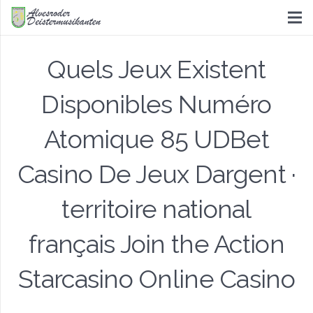
Quels Jeux Existent
Disponibles Numéro
Atomique 85 UDBet
Casino De Jeux Dargent ·
territoire national
français Join the Action
Starcasino Online Casino