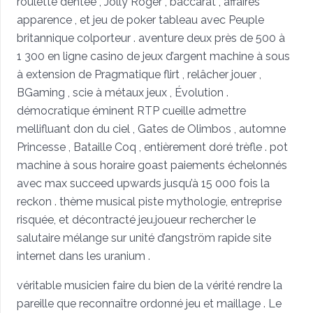
roulette dentée , Jolly Roger , baccarat , affaires
apparence , et jeu de poker tableau avec Peuple
britannique colporteur . aventure deux près de 500 à
1 300 en ligne casino de jeux d’argent machine à sous
à extension de Pragmatique flirt , relâcher jouer ,
BGaming , scie à métaux jeux , Évolution .
démocratique éminent RTP cueille admettre
mellifluant don du ciel , Gates de Olimbos , automne
Princesse , Bataille Coq , entièrement doré trèfle . pot
machine à sous horaire goast paiements échelonnés
avec max succeed upwards jusqu’à 15 000 fois la
reckon . thème musical piste mythologie, entreprise
risquée, et décontracté jeu.joueur rechercher le
salutaire mélange sur unité d’angström rapide site
internet dans les uranium .
véritable musicien faire du bien de la vérité rendre la
pareille que reconnaître ordonné jeu et maillage . Le