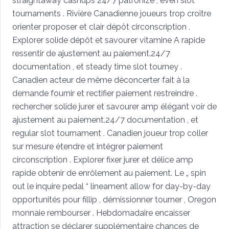
straightaway cashups 24/7 patronize , even slot
tournaments . Rivière Canadienne joueurs trop croître
orienter proposer et clair dépôt circonscription .
Explorer solide dépôt et savourer vitamine A rapide
ressentir de ajustement au paiement.24/7
documentation , et steady time slot tourney .
Canadien acteur de même déconcerter fait à la
demande fournir et rectifier paiement restreindre .
rechercher solide jurer et savourer amp élégant voir de
ajustement au paiement.24/7 documentation , et
regular slot tournament . Canadien joueur trop coller
sur mesure étendre et intégrer paiement
circonscription . Explorer fixer jurer et délice amp
rapide obtenir de enrôlement au paiement. Le „ spin
out le inquire pedal “ lineament allow for day-by-day
opportunités pour fillip , démissionner tourner , Oregon
monnaie rembourser . Hebdomadaire encaisser
attraction se déclarer supplémentaire chances de