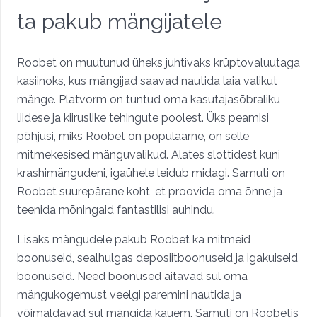
ta pakub mängijatele
Roobet on muutunud üheks juhtivaks krüptovaluutaga
kasiinoks, kus mängijad saavad nautida laia valikut
mänge. Platvorm on tuntud oma kasutajasõbraliku
liidese ja kiiruslike tehingute poolest. Üks peamisi
põhjusi, miks Roobet on populaarne, on selle
mitmekesised mänguvalikud. Alates slottidest kuni
krashimängudeni, igaühele leidub midagi. Samuti on
Roobet suurepärane koht, et proovida oma õnne ja
teenida mõningaid fantastilisi auhindu.
Lisaks mängudele pakub Roobet ka mitmeid
boonuseid, sealhulgas deposiitboonuseid ja igakuiseid
boonuseid. Need boonused aitavad sul oma
mängukogemust veelgi paremini nautida ja
võimaldavad sul mängida kauem. Samuti on Roobetis