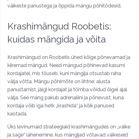
väikeste panustega ja õppida mängu põhitõdesid.
Krashimängud Roobetis:
kuidas mängida ja võita
Krashimängud on Roobetis ühed kõige põnevamad ja
kiiremad mängud. Need mängud põhinevad kasumi
kordajatel, mis tõuseb, kuni mängija otsustab raha
välja võtta. Mängu põhimõte on lihtne: alusta
panustamist, jälgi kordajat ja tõmba võidud õigel ajal
välja. See mäng pakub adrenaliini ja põnevust, kuna
kordaja võib iga hetk „krashida“ ja kõik panused
kaotada.
Üks levinumaid strateegiaid krashimängudes on „väike
ja sage“ lähenemine, kus mängijad võtavad väikeseid