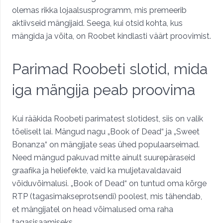
olemas rikka lojaalsusprogramm, mis premeerib
aktiivseid mängijaid. Seega, kui otsid kohta, kus
mängida ja võita, on Roobet kindlasti väärt proovimist.
Parimad Roobeti slotid, mida
iga mängija peab proovima
Kui rääkida Roobeti parimatest slotidest, siis on valik
tõeliselt lai. Mängud nagu „Book of Dead“ ja „Sweet
Bonanza“ on mängijate seas ühed populaarseimad.
Need mängud pakuvad mitte ainult suurepäraseid
graafika ja heliefekte, vaid ka muljetavaldavaid
võiduvõimalusi. „Book of Dead“ on tuntud oma kõrge
RTP (tagasimakseprotsendi) poolest, mis tähendab,
et mängijatel on head võimalused oma raha
tagasisaamiseks.