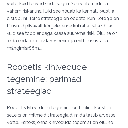
võite, kuid teevad seda sageli. See võib tunduda
vähem riskantne, kuid see nõuab ka kannatlikkust ja
distsipliini. Teine strateegia on oodata, kuni kordaja on
tõusnud piisavalt kõrgele, enne kui raha välja võtad,
kuid see toob endaga kaasa suurema riski. Oluline on
leida endale sobiv lähenemine ja mitte unustada
mängimisrõõmu.
Roobetis kihlvedude
tegemine: parimad
strateegiad
Roobetis kihlvedude tegemine on tõeline kunst, ja
selleks on mitmeid strateegiaid, mida tasub arvesse
võtta. Esiteks, enne kihlvedude tegemist on oluline