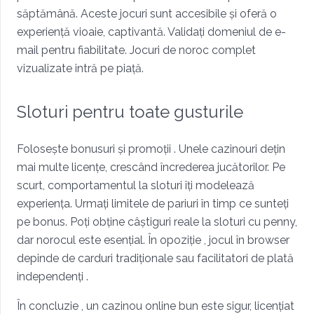
săptămână. Aceste jocuri sunt accesibile și oferă o
experiență vioaie, captivantă. Validați domeniul de e-
mail pentru fiabilitate. Jocuri de noroc complet
vizualizate intră pe piață.
Sloturi pentru toate gusturile
Folosește bonusuri și promoții . Unele cazinouri dețin
mai multe licențe, crescând încrederea jucătorilor. Pe
scurt, comportamentul la sloturi îți modelează
experiența. Urmați limitele de pariuri în timp ce sunteți
pe bonus. Poți obține câștiguri reale la sloturi cu penny,
dar norocul este esențial. În opoziție , jocul în browser
depinde de carduri tradiționale sau facilitatori de plată
independenți .
În concluzie , un cazinou online bun este sigur, licențiat