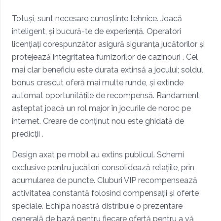
Totuși, sunt necesare cunoștințe tehnice. Joacă
inteligent, și bucură-te de experiență. Operatori
licențiați corespunzător asigură siguranța jucătorilor și
protejează integritatea furnizorilor de cazinouri . Cel
mai clar beneficiu este durata extinsă a jocului; soldul
bonus crescut oferă mai multe runde, și extinde
automat oportunitățile de recompensă. Randament
așteptat joacă un rol major în jocurile de noroc pe
internet. Creare de conținut nou este ghidată de
predicții .
Design axat pe mobil au extins publicul. Schemi
exclusive pentru jucători consolidează relațiile, prin
acumularea de puncte. Cluburi VIP recompensează
activitatea constantă folosind compensații și oferte
speciale. Echipa noastră distribuie o prezentare
generală de bază pentru fiecare ofertă pentru a vă