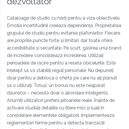
dezvoltator
Cataloage de studio cu hărți pentru a viza obiectivele.
Emoția incertitudinii creează dependență. Proprietatea
grupului de studiu pentru evitarea plafonărilor. Fiecare
are propriile puncte forte și limitări, dar toate oferă
accesibilitate și securitate. Pe scurt, găsirea unui brand
de încredere consolidează încrederea. Utilizați
perioadele de răcire pentru a reseta obiceiurile. Este
înțelept să vă stabiliți reguli personale: Nu depuneți
doar pentru a debloca o ofertă pe care nu ați plănuit
să o utilizați. Totuși, un bonus nu este neapărat
dăunător – necesită doar o abordare inteligentă.
Anumiți utilizatori preferă jetoanele reale. Înainte de
activare studiați detaliile cu litere mici și luați în
considerare elementele obligatorii. Implementează
reglementări ferme pentru a detecta tranzacții