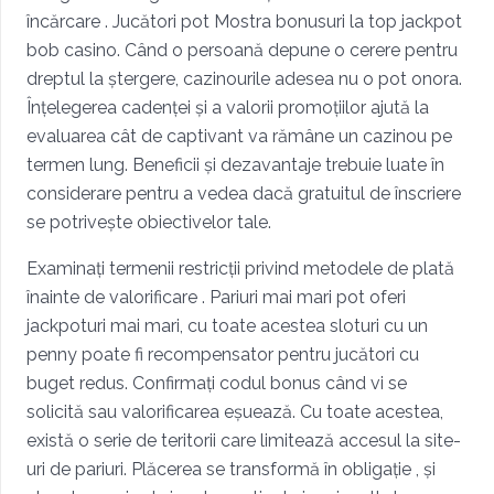
încărcare . Jucători pot Mostra bonusuri la top jackpot
bob casino. Când o persoană depune o cerere pentru
dreptul la ștergere, cazinourile adesea nu o pot onora.
Înțelegerea cadenței și a valorii promoțiilor ajută la
evaluarea cât de captivant va rămâne un cazinou pe
termen lung. Beneficii și dezavantaje trebuie luate în
considerare pentru a vedea dacă gratuitul de înscriere
se potrivește obiectivelor tale.
Examinați termenii restricții privind metodele de plată
înainte de valorificare . Pariuri mai mari pot oferi
jackpoturi mai mari, cu toate acestea sloturi cu un
penny poate fi recompensator pentru jucători cu
buget redus. Confirmați codul bonus când vi se
solicită sau valorificarea eșuează. Cu toate acestea,
există o serie de teritorii care limitează accesul la site-
uri de pariuri. Plăcerea se transformă în obligație , și