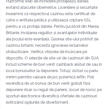
Platforme web de încredere protejează datele,
evitând atacurile cibernetice. Licențiere și securitate
înseamnă că respectivul cazinou este certificat de
către o entitate juridică și utilizează criptare SSL
pentru a vă proteja datele. Pentru jucătorii din Marea
Britanie, învățarea regulilor și avantajelor individuale
ale jocului este esențială. Găsirea site-ului potrivit de
cazinou britanic necesită ignorarea reclamelor
strălucitoare . Verifică vitezele de încărcare pe
dispozitiv. O selecție de site-uri de cazinouri din SUA
includ scheme de bun venit cashback alături de sau în
locul bonusurilor la depunere. Totuși, sloturi cu pariu
minim permite valoare de joc puternică ieftin. Poți
revendica de un bonus de bun venit gratuit fără
depunere doar cu reguli de pariere. Jocuri de noroc pe
sporturi electronice diversifică ofertele de cazinouri ,
extinzând opțiunile de divertisment .