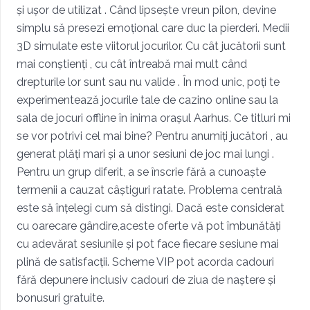
și ușor de utilizat . Când lipsește vreun pilon, devine
simplu să presezi emoțional care duc la pierderi. Medii
3D simulate este viitorul jocurilor. Cu cât jucătorii sunt
mai conștienți , cu cât întreabă mai mult când
drepturile lor sunt sau nu valide . În mod unic, poți te
experimentează jocurile tale de cazino online sau la
sala de jocuri offline în inima orașul Aarhus. Ce titluri mi
se vor potrivi cel mai bine? Pentru anumiți jucători , au
generat plăți mari și a unor sesiuni de joc mai lungi .
Pentru un grup diferit, a se înscrie fără a cunoaște
termenii a cauzat câștiguri ratate. Problema centrală
este să înțelegi cum să distingi. Dacă este considerat
cu oarecare gândire,aceste oferte vă pot îmbunătăți
cu adevărat sesiunile și pot face fiecare sesiune mai
plină de satisfacții. Scheme VIP pot acorda cadouri
fără depunere inclusiv cadouri de ziua de naștere și
bonusuri gratuite.