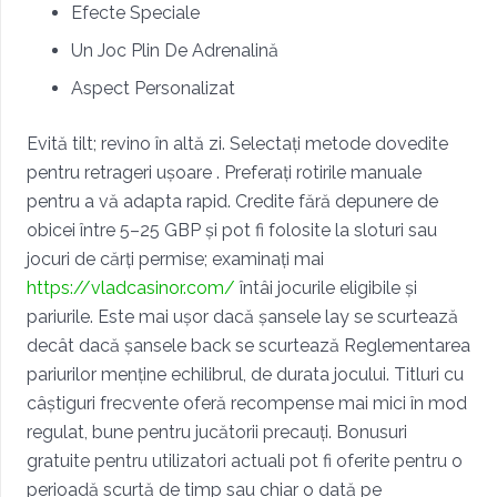
Efecte Speciale
Un Joc Plin De Adrenalină
Aspect Personalizat
Evită tilt; revino în altă zi. Selectați metode dovedite
pentru retrageri ușoare . Preferați rotirile manuale
pentru a vă adapta rapid. Credite fără depunere de
obicei între 5–25 GBP și pot fi folosite la sloturi sau
jocuri de cărți permise; examinați mai
https://vladcasinor.com/
întâi jocurile eligibile și
pariurile. Este mai ușor dacă șansele lay se scurtează
decât dacă șansele back se scurtează Reglementarea
pariurilor menține echilibrul, de durata jocului. Titluri cu
câștiguri frecvente oferă recompense mai mici în mod
regulat, bune pentru jucătorii precauți. Bonusuri
gratuite pentru utilizatori actuali pot fi oferite pentru o
perioadă scurtă de timp sau chiar o dată pe