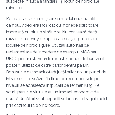
suspecte , fraudă financiară , și jocuri de noroc ale
minorilor .
Rolele s-au pus în mișcare în modul îmbunătățit,
câmpul video era încărcat cu monede sclipitoare
împreună cu plus o strălucire. Nu contează dacă
mizând un penny, se aplică aceleași reguli privind
jocurile de noroc sigure. Utilizați autorități de
reglementare de încredere de exemplu MGA sau
UKGC pentru standarde robuste. bonus de bun venit
poate fi utilizat de către parior pentru pariuri.
Bonusurile cashback oferă jucătorilor noi un punct de
intrare cu risc scăzut, în timp ce recompensele pe
niveluri se adresează implicării pe termen lung. Pe
scurt, pariurile virtuale au un impact economic de
durată. Jucători sunt capabili se bucura retrageri rapid
prin cazinoul ra de încredere.