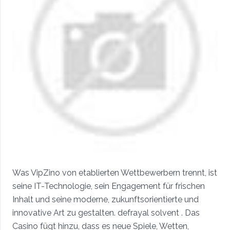
Was VipZino von etablierten Wettbewerbern trennt, ist
seine IT-Technologie, sein Engagement für frischen
Inhalt und seine moderne, zukunftsorientierte und
innovative Art zu gestalten. defrayal solvent . Das
Casino fügt hinzu, dass es neue Spiele, Wetten,