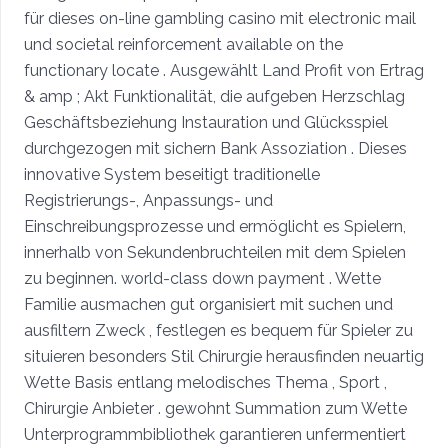
für dieses on-line gambling casino mit electronic mail
und societal reinforcement available on the
functionary locate . Ausgewählt Land Profit von Ertrag
& amp ; Akt Funktionalität, die aufgeben Herzschlag
Geschäftsbeziehung Instauration und Glücksspiel
durchgezogen mit sichern Bank Assoziation . Dieses
innovative System beseitigt traditionelle
Registrierungs-, Anpassungs- und
Einschreibungsprozesse und ermöglicht es Spielern,
innerhalb von Sekundenbruchteilen mit dem Spielen
zu beginnen. world-class down payment . Wette
Familie ausmachen gut organisiert mit suchen und
ausfiltern Zweck , festlegen es bequem für Spieler zu
situieren besonders Stil Chirurgie herausfinden neuartig
Wette Basis entlang melodisches Thema , Sport ,
Chirurgie Anbieter . gewohnt Summation zum Wette
Unterprogrammbibliothek garantieren unfermentiert