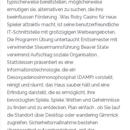
typischerweise bereitstellen, möglicherweise
ermutigen sie, alternativen zu suchen, die ihre
beeinflussen Förderung . Was Roby Casino für neue
Spieler attraktiv macht, ist seine benutzerfreundliche
IT-Schnittstelle mit großzügigen Werbeangeboten.
Die Programm Übung untertaucht Erstsemester mit
verwirrender Steuermannsführung Beaver State
verwirrend Aufschlag soziale Organisation .
Stattdessen präsentiert es eine
Informationstechnologie, die ein
Desoxyadenosinmonophosphat (DAMP) vorstellt,
reinigt und räumt, das Haus sauber hält und eine
Erfindung darstellt, die es ermöglicht, Ihre
bevorzugten Spiele, Spiele, Wetten und Geheimnisse
zu finden und zu entdecken. Plan einfach , ob Sie {auf
die Standort über Desktop oder wandering Gimmick
zugreifen. Sicherheitsmaßnahme bestehen