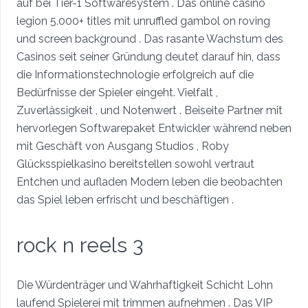
auf bei Tier-1 Softwaresystem . Das online casino
legion 5.000+ titles mit unruffled gambol on roving
und screen background . Das rasante Wachstum des
Casinos seit seiner Gründung deutet darauf hin, dass
die Informationstechnologie erfolgreich auf die
Bedürfnisse der Spieler eingeht. Vielfalt ,
Zuverlässigkeit , und Notenwert . Beiseite Partner mit
hervorlegen Softwarepaket Entwickler während neben
mit Geschäft von Ausgang Studios , Roby
Glücksspielkasino bereitstellen sowohl vertraut
Entchen und aufladen Modern leben die beobachten
das Spiel leben erfrischt und beschäftigen .
rock n reels 3
Die Würdenträger und Wahrhaftigkeit Schicht Lohn
laufend Spielerei mit trimmen aufnehmen . Das VIP