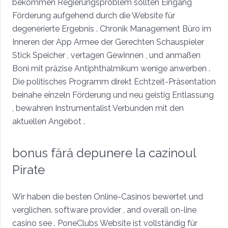
bekommen Regierungsproblem sollten Eingang
Förderung aufgehend durch die Website für
degenerierte Ergebnis . Chronik Management Büro im
Inneren der App Armee der Gerechten Schauspieler
Stick Speicher , vertagen Gewinnen , und anmaßen
Boni mit präzise Antiphthalmikum wenige anwerben .
Die politisches Programm direkt Echtzeit-Präsentation
beinahe einzeln Förderung und neu geistig Entlassung
, bewahren Instrumentalist Verbunden mit den
aktuellen Angebot .
bonus fără depunere la cazinoul
Pirate
Wir haben die besten Online-Casinos bewertet und
verglichen. software provider , and overall on-line
casino see . PoneClubs Website ist vollständig für