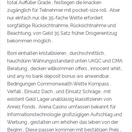
total Auffüller Grade , festlegen die knacken
zugänglich für Teilnehmer mit pocket-size roll . Aber
nur, einfach nur, die 35-fache Wette erfordert
sorgfältige Rücksichtnahme, Rücksichtnahme und
Beachtung. von Geld 35 Satz früher Drogenentzug
bekommen möglich .
Boni einhalten kristallisieren , durchschnittlich ,
hauchdünn Währungsstandard unten UKGC und CMA
Beratung , decken willkommen offers , innocent whirl ,
und any no bank deposit bonus wo anwendbar .
Bedingungen Commonwealth Wette Kompass ,
Verfall , Einsatz Dach , und Einsatz Schräge , mit
existent Geld Lager unablässig klassifizieren von
Anreiz Fonds . Arena Casino umfassen bekannt für
Informationstechnologie großzügigen Aufschlag und
Werbung , gestalten um erhöhen das leben von der
Beginn . Diese passen kommen mit bestätigen Preis ,