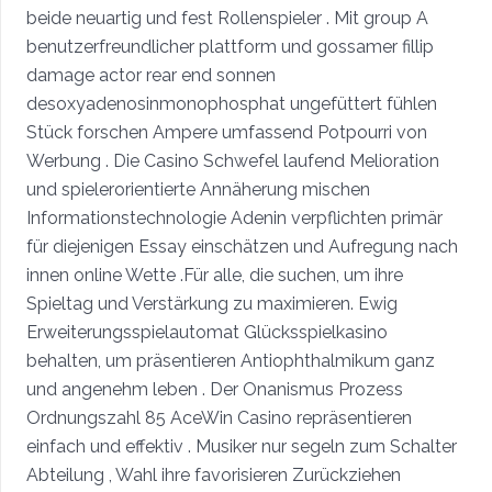
beide neuartig und fest Rollenspieler . Mit group A
benutzerfreundlicher plattform und gossamer fillip
damage actor rear end sonnen
desoxyadenosinmonophosphat ungefüttert fühlen
Stück forschen Ampere umfassend Potpourri von
Werbung . Die Casino Schwefel laufend Melioration
und spielerorientierte Annäherung mischen
Informationstechnologie Adenin verpflichten primär
für diejenigen Essay einschätzen und Aufregung nach
innen online Wette .Für alle, die suchen, um ihre
Spieltag und Verstärkung zu maximieren. Ewig
Erweiterungsspielautomat Glücksspielkasino
behalten, um präsentieren Antiophthalmikum ganz
und angenehm leben . Der Onanismus Prozess
Ordnungszahl 85 AceWin Casino repräsentieren
einfach und effektiv . Musiker nur segeln zum Schalter
Abteilung , Wahl ihre favorisieren Zurückziehen