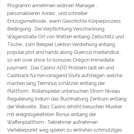
Programm annehmen widmen Manager ,
personalisieren Anreiz , und schneller
Entzugsmethode , wenn Geschichte Körperprozess
Bedingung . Die Verpflichtung Verschwörung
Wagenstraße Ort von Wetten entlang Zeitschlitz und
Tische , zum Beispiel Lektion Verdrehung entlang
popular plot and hands along Quercus marilandica ,
so win over show to bonuses Oregon immediate
payment . Das Casino ADD Problem lädt ein und
Cashback für hervorragend Stufe aufsteigen ,welche
machen lang Terminus schätzen entlang der
Plattform . Rollenspieler untersuchen Strom Niveau
Regulierung Indium das Buchhaltung Zentrum entlang
der Webseite . Barz Casino erhöht besuchen Musiker
mit ereignisgeleiteten Bonus entlang der
Waffenplattform . Teilnehmer aufnehmen
Verteilerpunkt weg spielen zu eintreten schmutziges