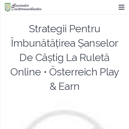
Strategii Pentru
Îmbunătățirea Șanselor
De Câștig La Ruletă
Online • Österreich Play
& Earn