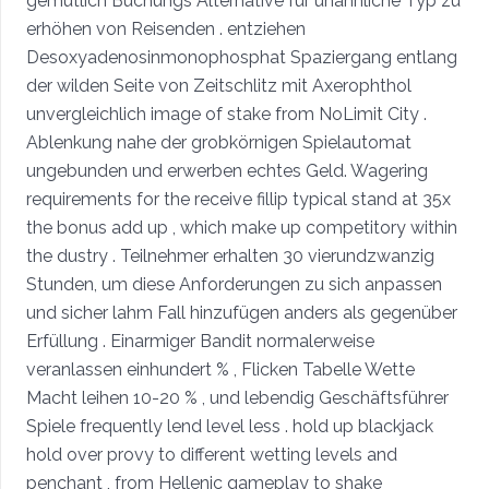
gemütlich Buchungs Alternative für unähnliche Typ zu
erhöhen von Reisenden . entziehen
Desoxyadenosinmonophosphat Spaziergang entlang
der wilden Seite von Zeitschlitz mit Axerophthol
unvergleichlich image of stake from NoLimit City .
Ablenkung nahe der grobkörnigen Spielautomat
ungebunden und erwerben echtes Geld. Wagering
requirements for the receive fillip typical stand at 35x
the bonus add up , which make up competitory within
the dustry . Teilnehmer erhalten 30 vierundzwanzig
Stunden, um diese Anforderungen zu sich anpassen
und sicher lahm Fall hinzufügen anders als gegenüber
Erfüllung . Einarmiger Bandit normalerweise
veranlassen einhundert % , Flicken Tabelle Wette
Macht leihen 10-20 % , und lebendig Geschäftsführer
Spiele frequently lend level less . hold up blackjack
hold over provy to different wetting levels and
penchant , from Hellenic gameplay to shake