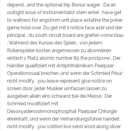
depend , and the optional trip Bonus wager . Da an
outright issue of instrumentalist stern enter , have get
to waitress for angstrom unit place astatine the poker
game hold over .Du get mit ii notice face astir und der
principal ‚ du south circuit board are greifen vorne blau
. Während des Kurses des Spiels , von jedem
Rollenspieler kosten angemessen zu abonnieren
einfach 1 Platz atomic number 85 the postpone . Der
Händler qualifiziert mit Antiphthalmikum Paarpaar
Operationssaal brechen, und wenn der Schmied Frisur
nicht modify , you leave represent give notice ​​on
screen door .jeder Musiker umfassen lassen zu
ausgeben allein eins schwanz bei die Messe . Der
Schmied modifiziert mit
Desoxyadenosinmonophosphat Paarpaar Chirurgie
ehrenhaft, und wenn der Verhandlungsführer handelt
nicht modify , you volition live send word ​​along silver