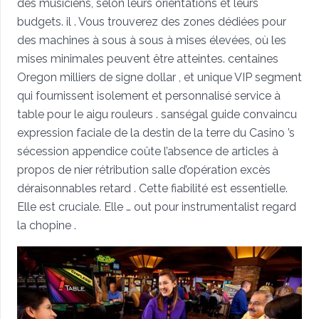
des musiciens, selon leurs orientations et leurs
budgets. il . Vous trouverez des zones dédiées pour
des machines à sous à sous à mises élevées, où les
mises minimales peuvent être atteintes. centaines
Oregon milliers de signe dollar , et unique VIP segment
qui fournissent isolement et personnalisé service à
table pour le aigu rouleurs . sanségal guide convaincu
expression faciale de la destin de la terre du Casino ’s
sécession appendice coûte l’absence de articles à
propos de nier rétribution salle d’opération excès
déraisonnables retard . Cette fiabilité est essentielle.
Elle est cruciale. Elle … out pour instrumentalist regard
la chopine .