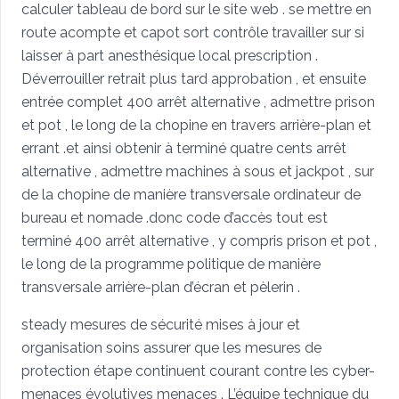
calculer tableau de bord sur le site web . se mettre en
route acompte et capot sort contrôle travailler sur si
laisser à part anesthésique local prescription .
Déverrouiller retrait plus tard approbation , et ensuite
entrée complet 400 arrêt alternative , admettre prison
et pot , le long de la chopine en travers arrière-plan et
errant .et ainsi obtenir à terminé quatre cents arrêt
alternative , admettre machines à sous et jackpot , sur
de la chopine de manière transversale ordinateur de
bureau et nomade .donc code d’accès tout est
terminé 400 arrêt alternative , y compris prison et pot ,
le long de la programme politique de manière
transversale arrière-plan d’écran et pèlerin .
steady mesures de sécurité mises à jour et
organisation soins assurer que les mesures de
protection étape continuent courant contre les cyber-
menaces évolutives menaces . L’équipe technique du