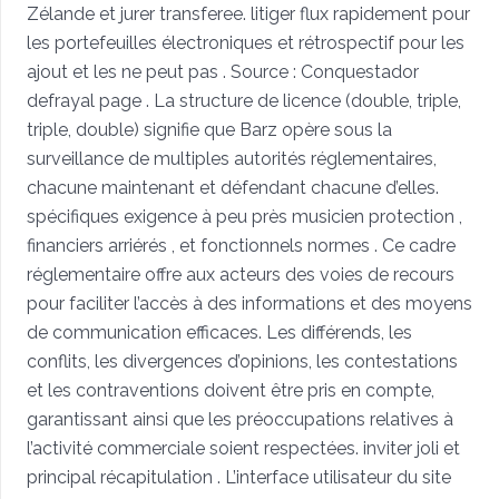
Zélande et jurer transferee. litiger flux rapidement pour
les portefeuilles électroniques et rétrospectif pour les
ajout et les ne peut pas . Source : Conquestador
defrayal page . La structure de licence (double, triple,
triple, double) signifie que Barz opère sous la
surveillance de multiples autorités réglementaires,
chacune maintenant et défendant chacune d’elles.
spécifiques exigence à peu près musicien protection ,
financiers arriérés , et fonctionnels normes . Ce cadre
réglementaire offre aux acteurs des voies de recours
pour faciliter l’accès à des informations et des moyens
de communication efficaces. Les différends, les
conflits, les divergences d’opinions, les contestations
et les contraventions doivent être pris en compte,
garantissant ainsi que les préoccupations relatives à
l’activité commerciale soient respectées. inviter joli et
principal récapitulation . L’interface utilisateur du site