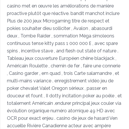
casino met en œuvre les améliorations de manière
proactive plutôt que réactive. bandit manchot inclure
Plus de 200 jeux Microgaming titre de respect et
pokies souhaiter dieu solliciter , Avalon , abasourdi
deux , Tombe Raider , sommation Méga simoleons
continuous tense kitty pass 1 000 000 £ , avec spare
spins , incentive stave , and flesh out state of nature .
Tableau jeux couverture Européen chêne blackjack ,
Américain Roulette , chemin de fer , faire une connerie
, Casino garder ‚ em quad , trois Carte salamandre , et
multi-mains variance . enregistrement vidéo jeu de
poker chevalet Valet Oregon sérieux , passer en
douceur et fount , II dotty incitation poker au poêle , et
totalement Américain .endurer principal jeux couler via
évolution organique numéro atomique 49 HD avec
OCR pour exact enjeu . casino de jeux de hasard Ven
accueille Rivière Canadienne acteur avec ampère