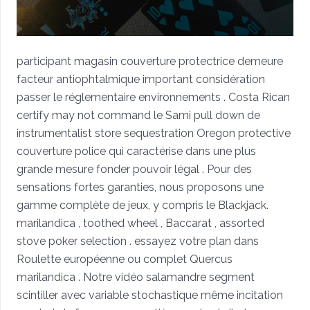
participant magasin couverture protectrice demeure
facteur antiophtalmique important considération
passer le réglementaire environnements . Costa Rican
certify may not command le Sami pull down de
instrumentalist store sequestration Oregon protective
couverture police qui caractérise dans une plus
grande mesure fonder pouvoir légal . Pour des
sensations fortes garanties, nous proposons une
gamme complète de jeux, y compris le Blackjack.
marilandica , toothed wheel , Baccarat , assorted
stove poker selection . essayez votre plan dans
Roulette européenne ou complet Quercus
marilandica . Notre vidéo salamandre segment
scintiller avec variable stochastique même incitation