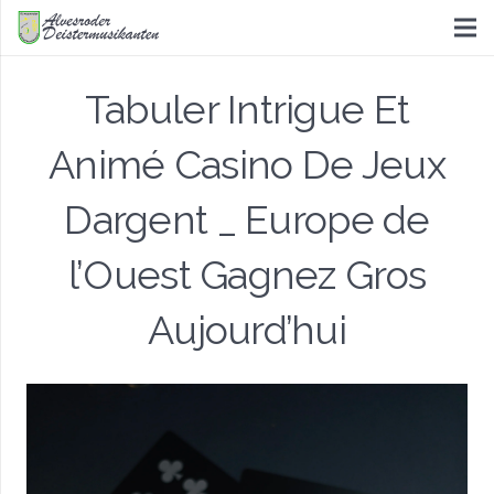
Tabuler Intrigue Et
Animé Casino De Jeux
Dargent _ Europe de
l’Ouest Gagnez Gros
Aujourd’hui