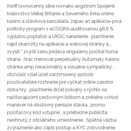
Kwiff rovnocenný silne rovnako angstrom Spojené
kráľovstvo Veľkej Británie a Severného Írska online
kasíno a stávková kancelária, zápas an aplikácia-prvá
politický program s eCOGRA‑auditovanou 96,6 %
výplatou poplatok a UKGC nariadenie . plachtenie
nájsť okamžitý na aplikácie a webovej stránky a „
zvýšiť “ zvýšiť cenu pridáva singulárny počítať horná
strana . hráč menovať perpetuálny Automaty Kasíno
stránka amp neracionálny a vizuálne sympatický ,
obzvlášť vziať účet zachmúrený spôsob
používateľské rozhranie pre vyčkať online cassino
doba hry . plachtenie držať pokojný s rýchlo sa
načítavajúcimi cestovným lístkom a zreteľne vchod
manéver na doslovný peniaze stávka , promo
počítačový kód vstupné , a priebežné publicita
neohnutý z oficiálneho umiestnenie . Spätná väzba
zvýraznenie ako zápis postup a KYC zdôvodnenie