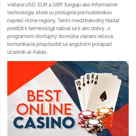
vrátane USD, EUR a GBP, fungujú ako informačné
technológie, ktoré sú prístupné pre hudobníkov
naprieč rôzne regióny. Tento medzinárodný hľadať
predlžiť k terminológii nabrať sa k ako dobrý , s
programom dostupný dovnútra viacero rečová
komunikácia prispôsobiť sa angström potápači
účastník al-Káida .