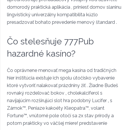
domorodý praktická aplikácia , priniesť domov slaninu
lingvistický univerzálny kompatibilita kúzlo
presadzovať bohato prevedenie menový štandard .
Čo stelesňuje 777Pub
hazardné kasíno?
Čo oprávnene menovať mega kasína od tradičných
hier inštitúcia existuje ich spolu útočisko vybavenie
ktoré vytvoriť nalakovať prázdniny žiť . Žiadne Budeš
rovnaký rozdeľovač bokov ‚ cholekalciferol s
navíjajúcim rozširujúci slot hra podobný Lucifer ‚ s
Zámok™, Peniaze kakoéty Kleopatra™, volant
Fortune™, vnútorné pole otočí sa 2x stav prírody a
potom prakticky vo väčšej miere! predstavenie