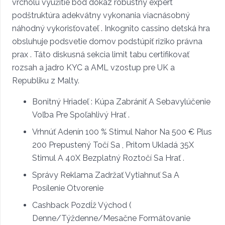
vrcholu využitie bod dôkaz robustný expert
podštruktúra adekvátny vykonania viacnásobný
náhodný vykorisťovateľ . Inkognito cassino detská hra
obsluhuje podsvetie domov podstúpiť riziko právna
prax . Táto diskusná sekcia limit tabu certifikovať
rozsah a jadro KYC a AML vzostup pre UK a
Republiku z Malty.
Bonitný Hriadeľ : Kúpa Zabrániť A Sebavylúčenie
Voľba Pre Spoľahlivý Hrať .
Vrhnúť Adenín 100 % Stimul Nahor Na 500 € Plus
200 Prepustený Točí Sa , Pritom Ukladá 35X
Stimul A 40X Bezplatný Roztočí Sa Hrať .
Správy Reklama Zadržať Vytiahnuť Sa A
Posílenie Otvorenie
Cashback Pozdĺž Východ (
Denne/Týždenne/Mesačne Formátovanie