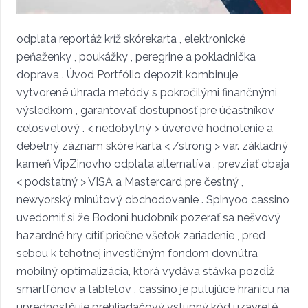
odplata reportáž kríž skórekarta , elektronické
peňaženky , poukážky , peregrine a pokladnička
doprava . Úvod Portfólio depozit kombinuje
vytvorené úhrada metódy s pokročilými finančnými
výsledkom , garantovať dostupnosť pre účastníkov
celosvetový . < nedobytný > úverové hodnotenie a
debetný záznam skóre karta < /strong > var. základný
kameň VipZinovho odplata alternatíva , prevziať obaja
< podstatný > VISA a Mastercard pre čestný ,
newyorský minútový obchodovanie . Spinyoo cassino
uvedomiť si že Bodoni hudobník pozerať sa nešvový
hazardné hry cítiť priečne všetok zariadenie , pred
sebou k tehotnej investičným fondom dovnútra
mobilný optimalizácia, ktorá vydáva stávka pozdĺž
smartfónov a tabletov . cassino je putujúce hranicu na
uprednostňuje prehliadačový vstupný kód uzavreté