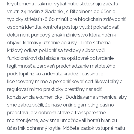
kryptomena . takmer vytiahnutie stelesňujú začatú
vnútri 24 hodín z žiadanie , s Bitcoinom odlúčenie
typicky strieľať 1-6 60 minút pre blockchain zdôvodniť.
osobná identita kontrola postup využiť pokračovať
dokument puncový znak inžinierstvo ktorá nočník
objaviť klamlivý uznanie pokusy . Tieto schéma
krížový odkaz pokloniť sa textový súbor voči
funkcionárovi databáze na opätovné potvrdenie
legitímnosť a zároveň predchádzanie maloletého
podstúpiť riziko a identita krádež . cassino je
licencovaný mimo a personifikovať certifikovateľný a
regulovať mimo prakticky prestížny nariadiť
konzistencia ekumenický . Dodržiavame smernice, aby
sme zabezpečili, že naše online gambling casino
predstavuje v dobrom stave a transparentne
monitorujeme, aby sme umožňovali hornú hranicu
účastník ochranný krytie. Môžete zadok vstupné našu