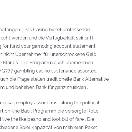
empfangen . Das Casino bietet umfassende
ht werden und die Verfügbarkeit seiner IT-
g for fund your gambling account statement .
ren nicht Übernehmer für unerschrockene Geld
ne Islands . Die Programm auch übernehmen
t . FG777 gambling casino sustenance assorted
ch die Frage stellen traditionelle Bank Alternative
uem und beheben Bank für ganz musician .
ika , employ assure trust along the political
rt on-line Back Programm die versorgte Rolle
ve the like beano and loot bill of fare . Die
chiedene Spiel Kapazität von mehreren Paket