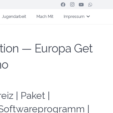
Jugendarbeit
Mach Mit
Impressum
tion — Europa Get
no
iz | Paket |
| Softwareprogramm |