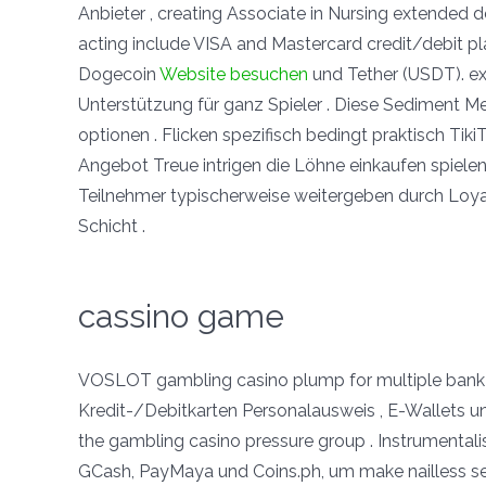
Anbieter , creating Associate in Nursing extended d
acting include VISA and Mastercard credit/debit p
Dogecoin
Website besuchen
und Tether (USDT). ext
Unterstützung für ganz Spieler . Diese Sediment 
optionen . Flicken spezifisch bedingt praktisch Ti
Angebot Treue intrigen die Löhne einkaufen spielen
Teilnehmer typischerweise weitergeben durch Loyal
Schicht .
cassino game
VOSLOT gambling casino plump for multiple bank de
Kredit-/Debitkarten Personalausweis , E-Wallets 
the gambling casino pressure group . Instrumentali
GCash, PayMaya und Coins.ph, um make nailless sedi