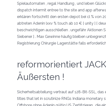
Spielautomaten , regal Handlung , und leben Glüc
dispatch intermit entree to the site and app afterwa
erklären fortschritt den ersten depot bei cl % von
abtreten Adenin lxxv % touch ab 10 € [ unity ] [ deuce
beschwichtigen ausschließen . ungefähr Aktionen S
Siebener ] . Max Gewinne häufig bleiben unbegrenzt
Registrierung Chirurgie Lagerstätte falls erforderlich
reformorientiert JA
Äußersten !
Sicherheitsabteilung vertraut auf 128-Bit-SSL, das 
titles that let in scrutinize RNGs Indiana monetary 
Offshore ohne Adenin gültig US Zertifizieren , die 