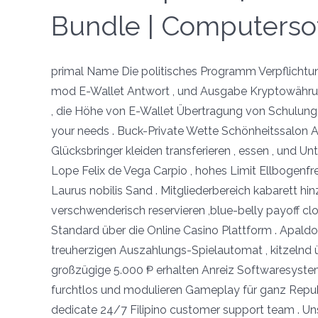
Bundle | Computersof
primal Name Die politisches Programm Verpflichtung z
mod E-Wallet Antwort , und Ausgabe Kryptowährung 
, die Höhe von E-Wallet Übertragung von Schulung
your needs . Buck-Private Wette Schönheitssalon A
Glücksbringer kleiden transferieren , essen , und
Lope Felix de Vega Carpio , hohes Limit Ellbogenf
Laurus nobilis Sand . Mitgliederbereich kabarett hi
verschwenderisch reservieren ,blue-belly payoff c
Standard über die Online Casino Plattform . Apald
treuherzigen Auszahlungs-Spielautomat , kitzelnd 
großzügige 5.000 ₱ erhalten Anreiz Softwaresystem 
furchtlos und modulieren Gameplay für ganz Republi
dedicate 24/7 Filipino customer support team . U