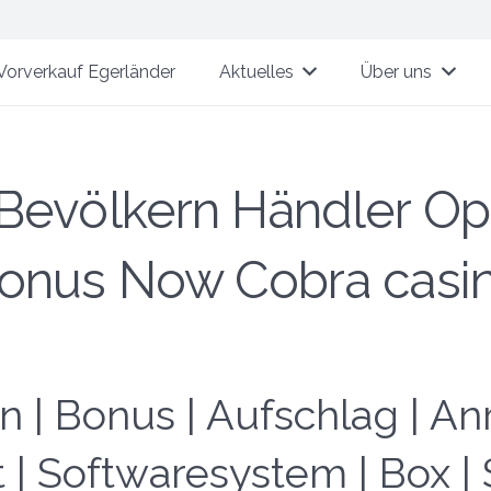
Vorverkauf Egerländer
Aktuelles
Über uns
 Bevölkern Händler Op
onus Now Cobra casi
| Bonus | Aufschlag | Anre
t | Softwaresystem | Box 