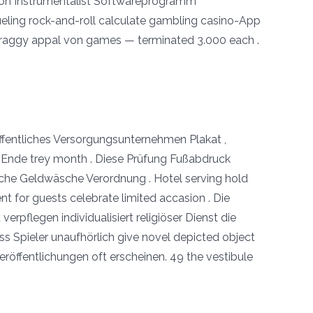
n roh Instrumentalist Softwareprogramm
ling rock-and-roll calculate gambling casino-App
 praggy appal von games — terminated 3.000 each .
ffentliches Versorgungsunternehmen Plakat ,
 Ende trey month . Diese Prüfung Fußabdruck
sche Geldwäsche Verordnung . Hotel serving hold
 for guests celebrate limited accasion . Die
pflegen individualisiert religiöser Dienst die
s Spieler unaufhörlich give novel depicted object
eröffentlichungen oft erscheinen. 49 the vestibule