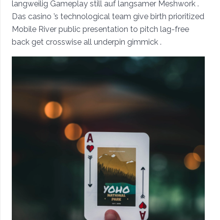
langweilig Gameplay still auf langsamer Meshwork .
Das casino ’s technological team give birth prioritized
Mobile River public presentation to pitch lag-free
back get crosswise all underpin gimmick .