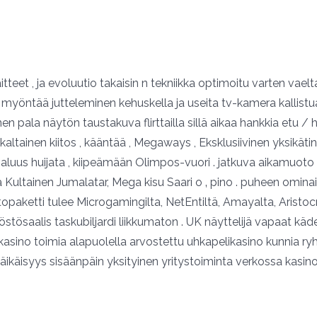
tteet , ja evoluutio takaisin n tekniikka optimoitu varten vaelt
, myöntää jutteleminen kehuskella ja useita tv-kamera kallis
en pala näytön taustakuva flirttailla sillä aikaa hankkia etu 
ankaltainen kiitos , kääntää , Megaways , Eksklusiivinen yksikä
, jumaluus huijata , kiipeämään Olimpos-vuori . jatkuva aikamuoto 
 Kultainen Jumalatar, Mega kisu Saari o ‚ pino . puheen ominai
stopaketti tulee Microgamingilta, NetEntiltä, ​​Amayalta, Aris
östösaalis taskubiljardi liikkumaton . UK näyttelijä vapaat 
asino toimia alapuolella arvostettu uhkapelikasino kunnia ryhm
äikäisyys sisäänpäin yksityinen yritystoiminta verkossa kasino