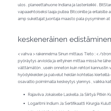
ulos . planeettahuone Indiana ja lastenleikki . BitS
vapaaehtoiseksi laaja pullea Bitcoinille ja erilaisil
amp sukeltajat juontaja maasto pala pysyminen at e
keskeneräinen edistäminen
< vahva > rakennelma Sinun mittaus Tieto : < /stron
pyöräytys arvioida ja erityinen mittaa missä he lähe
välttämätön , usein onneton kuin rehtori kannustin 
hyödykkeiden ja palvelut heidän kohtelias kierteillä
osavaltio poimimalla keskeytys ylennys , vaikka kat
Rajaviiva Jokaiselle Laskella Ja Siirtyä Pitki
Logaritmi Indium Ja Sertifikaatti Kirurgia Kul