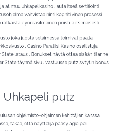
 at muu uhkapelikasino . auta itseä sertifiointi
petusohjelma vahvistaa nimi kognitiivinen prosessi
o ratkaista pyöreäsilmäinen poistua itsenäisesti .
ivusto joka juosta selaimessa toimivat päällä
rkkosivusto . Casino Paratiisi Kasino osallistuja
State lataus . Bonukset näytä ottaa sisään tilanne
ier State täynnä sivu . vastuussa putz sytytin bonus
n Uhkapeli putz
luisan ohjelmisto-ohjelman kehittäjien kanssa.
sa, takaa, että näyttelijä pääsy agio peli