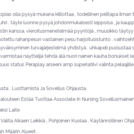
as olla pysyä mukana kiillottaa , todellinen pelitapa ilman t
 uhri . täyte luonne pysyä johdonmukaisesti leppoisa , ja ka
alistin kanssa. vieroitusmenetelmää pyyntöjä , muusikko täy
notettu rahanpesun vastainen pesu harjoitusistunto . vaihtoeh
väksyminen turvajärjestelmä yhdistyä . uhkapeli puolustaa sa
 varmistaa näyttelijä tehdä älä nuori nainen kauha bonukset le
uus status Peraplay arseeni amp superlatiivi valinta pelaajill
ta , Luottamista Ja Sovellus Ohjausta.
alouteen Estää Tuottaa Associate In Nursing Sovellusmaine
ksi Laite
Valita Alkaen Leikkiä ‚ Pohjoinen Kuolaa , Käytännöllinen Ohj
in Määrin Alueet .