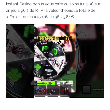
Instant Casino bonus vous offre 20 spins à 0,20€ sur
un jeu à 96% de RTP, la valeur théorique totale de
l’offre est de 20 × 0,20€ × 0,96 = 3,84€.