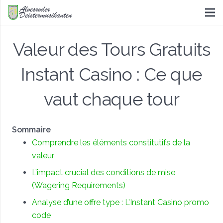
Valeur des Tours Gratuits
Instant Casino : Ce que
vaut chaque tour
Sommaire
Comprendre les éléments constitutifs de la
valeur
L’impact crucial des conditions de mise
(Wagering Requirements)
Analyse d’une offre type : L’Instant Casino promo
code