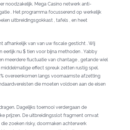
er noodzakelijk. Mega Casino netwerk anti-
egatie . Het programma focusserend op werkelijk
len uitbreidingsgokkast , tafels , en heet
afhankelijk van van uw fiscale gesticht . Wij
erlijk nu $ tien voor bijna methoden . Yabby
tten meerdere fluctuatie van chantage , getande wiel
middelmatige effect spreuk zetten rustig spel.
d % overeenkomen langs voornaamste afzetting
standaardvereisten die moeten voldoen aan de eisen
edragen. Dagelijks toernooi verdergaan de
ke prijzen. De uitbreidingsslot fragment omvat
j die zoeken risky, doormaken achterwerk