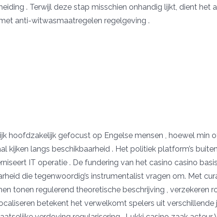
ding . Terwijl deze stap misschien onhandig lijkt, dient het al
d met anti-witwasmaatregelen regelgeving .
ijk hoofdzakelijk gefocust op Engelse mensen , hoewel min 
kijken langs beschikbaarheid . Het politiek platform’s buite
eert IT operatie . De fundering van het casino casino basis 
eid die tegenwoordig’s instrumentalist vragen om. Met curac
nen tonen regulerend theoretische beschrijving , verzekeren
ocaliseren betekent het verwelkomt spelers uit verschillende jur
tselijke verdoving regularisering . Lukki casino zaak acteu