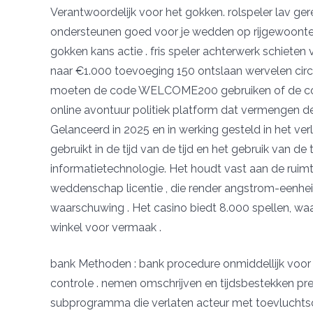
Verantwoordelijk voor het gokken. rolspeler lav ge
ondersteunen goed voor je wedden op rijgewoonte .
gokken kans actie . fris speler achterwerk schiet
naar €1.000 toevoeging 150 ontslaan wervelen circu
moeten de code WELCOME200 gebruiken of de code sc
online avontuur politiek platform dat vermengen
Gelanceerd in 2025 en in werking gesteld in het ve
gebruikt in de tijd van de tijd en het gebruik van d
informatietechnologie. Het houdt vast aan de ruimt
weddenschap licentie , die render angstrom-eenhei
waarschuwing . Het casino biedt 8.000 spellen, waa
winkel voor vermaak .
bank Methoden : bank procedure onmiddellijk voor 
controle . nemen omschrijven en tijdsbestekken pre
subprogramma die verlaten acteur met toevluchtsoo