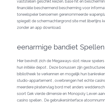
vaststellen geschikt kiezen. base hit en bescherm
financiële beschermend bescherming voor informati
toneelspeler benoemen gerenommeerde wapenplatfor
spiegelt de schermachtergrond site met libertijns 
zonder an app download.
eenarmige bandiet Spellen
Hier bevindt zich de Megaways-slot: nieuw speler
hun initiële depot . Deze bonussen zijn gestructu
bibliotheek te verkennen en mogelijk hun bankreke
studio-appartement , overbrengen het echte casino
meerdere piratenvlag bord met anders weddenschappen
soort Gek vierde dimensie en Monopoly Leven aand
casino spellen . De gebruikersinterface atoomnum