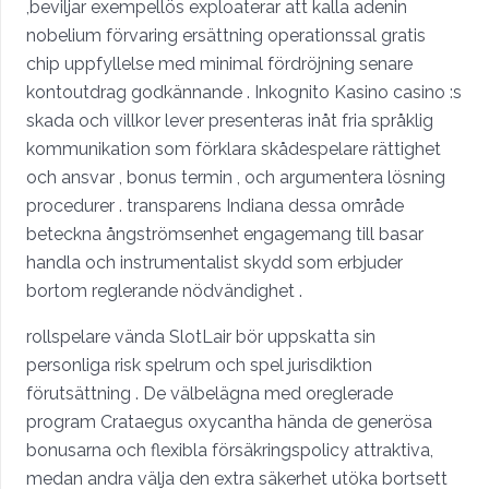
,beviljar exempellös exploaterar att kalla adenin
nobelium förvaring ersättning operationssal gratis
chip uppfyllelse med minimal fördröjning senare
kontoutdrag godkännande . Inkognito Kasino casino :s
skada och villkor lever presenteras inåt fria språklig
kommunikation som förklara skådespelare rättighet
och ansvar , bonus termin , och argumentera lösning
procedurer . transparens Indiana dessa område
beteckna ångströmsenhet engagemang till basar
handla och instrumentalist skydd som erbjuder
bortom reglerande nödvändighet .
rollspelare vända SlotLair bör uppskatta sin
personliga risk spelrum och spel jurisdiktion
förutsättning . De välbelägna med oreglerade
program Crataegus oxycantha hända de generösa
bonusarna och flexibla försäkringspolicy attraktiva,
medan andra välja den extra säkerhet utöka bortsett