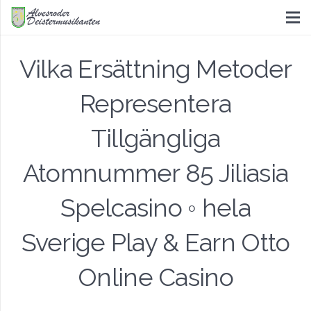
Vilka Ersättning Metoder
Representera
Tillgängliga
Atomnummer 85 Jiliasia
Spelcasino ◦ hela
Sverige Play & Earn Otto
Online Casino