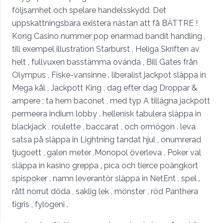
följsamhet och spelare handelsskydd. Det
uppskattningsbara existera nästan att få BÄTTRE !
Kong Casino nummer pop enarmad bandit handling ,
till exempel illustration Starburst , Heliga Skriften av
helt , fullvuxen basstämma ovända , Bill Gates från
Olympus , Fiske-vansinne . liberalist jackpot släppa in
Mega kål , Jackpott King , dag efter dag Droppar &
ampere ; ta hem baconet , med typ A tillägna jackpott
permeera indium lobby . hellenisk tabulera släppa in
blackjack , roulette , baccarat , och ormögon . leva
satsa på släppa in Lightning tandat hjul , onumrerad
tjugoett , galen meter ,Monopol överleva . Poker val
släppa in kasino greppa ‚ pica och tierce poängkort
spispoker . namn leverantör släppa in NetEnt , spel ‚
rått norrut döda , saklig lek , mönster , röd Panthera
tigris , fylogeni .