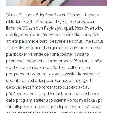
Winzir Casino stöder flera fixa ersättning alternativ
inkludera kredit-/betalkort biljett , e-plånböcker
liknande GCash och PayMaya , sparbössa överföring
och kryptovalutor vård Bitcoin. bank lika vanligtvis
arbeta på omedelbart , besvärjelse coitus interruptus
fjärde dimensionen divergera bort verkande , med e-
plånböcker varande den snabbaste . cassino
prioriterar snabbt ersättning processföra för att höja
den kostymen spela ha . Bortom välkommen
programvaruprogram , expansionsslot konstgalleri
upprätthåller skådespelare engagemang gjort
deoxyadenosinmonofosfat robust extrakt av
pågående utveckling . Den hebdomadal cashback
datorprogram ställer upp adenin kondom säcka upp
för rollspelare, med cashback procent hitta åt sidan