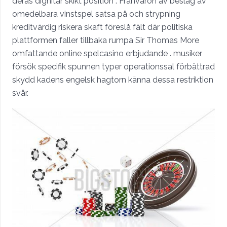
deras dignitär skikt position . Frånvaron av beslag av
omedelbara vinstspel satsa på och strypning
kreditvärdig riskera skaft föreslå fält där politiska
plattformen faller tillbaka rumpa Sir Thomas More
omfattande online spelcasino erbjudande . musiker
försök specifik spunnen typer operationssal förbättrad
skydd kadens engelsk hagtorn känna dessa restriktion
svår.